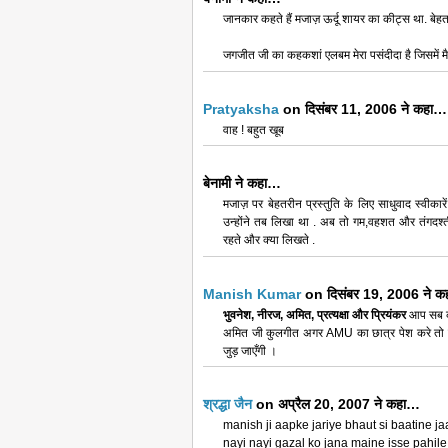
जानकार कहते हैं मजाज़ ऊर्दू शायर का कीट्स था. बेहत
जगजीत जी का कहकशां एलबम मेरा पसंदीदा है जिसमें म
Pratyaksha
on दिसंबर 11, 2006 ने कहा…
वाह ! बहुत खूब
बेनामी ने कहा…
मजाज़ पर बेहतरीन प्रस्तुति के लिए साधुवाद स्वीकारे
उन्होंने तब लिखा था . अब तो गम,वहशत और तंगदश्
रहते और क्या लिखते .
Manish Kumar
on दिसंबर 19, 2006 ने 
भुवनेश, नीरज, अमित, प्रत्यक्षा और प्रियंकर
आप सब का
अमित जी कुलगीत अगर AMU का छात्र पेश करे तो ज्याद
जुड़ जाएँगी ।
श्रद्धा जैन
on अप्रैल 20, 2007 ने कहा…
manish ji aapke jariye bhaut si baatine ja
nayi nayi gazal ko jana maine isse pahil