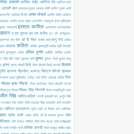
तिफ़ असलम
आतिफ़ सईद
आदित्य देव
आदित्य शर्मा
आपकी बात
द
आफ़ताब मुज़्तर
आभास जोशी
आमिर गुलाम अली
आशा भोसले
आलमगीर
आलिशा चिनॉय
आशीष पंडित
आश्विन
इकबाल अज़ीम
इन्दर बावरा
इन्द्रदीप दासगुप्ता
इन्या
इफ़्तिख़ार
इरशाद कामिल
इमोन चक्रवर्ती
इलयराजा
उदयप्रकाश
रहमान
ए एम तुराज़
एम एम करीम
एम. जी. श्रीकुमार.
ओ पी नैयर
कनु रॉय
ब्रमण्यम
ऐश किंग
कनीश शर्मा
कपिल
कविता
कल्पना
खान
कविता कृष्णामूर्ति
कविता मूर्ति देशपांडे
क़ौसर मुनीर
मेरी
क़ुरातुलेन बलोच
कार्तिक
कार्तिक अय्यर
कुमार
ंदर सिंह बेदी 'सहर'
कुणाल वर्मा
कुमार गंधर्व
कुमार शानू
कैलाश
कृष्णा
केके
ूर
कृष्णा सोबती
कैफ़ भोपाली
कैफ़ी आजमी
ुनीर
क्रस्ना
क्रिकेट
क्लिंटन सेरेजो
ख़य्याम
क्लारिनेट
गीता
गजानन माधव मुक्तिबोध
गजेंद्र वर्मा
गरिमा ओबराह
ग़ालिब
गोपाल दास 'नीरज'
गौरव डागोनकर
गौरव सोलंकी
ग्रेगरी
चित्रा सिंह
चिन्मयी
चित्रगुप्त
चित्रा
चैत्रा अम्बादिपुदी
जएब
जीत सिंह
जतिन-ललित
जननी कामाक्षी
जय अर्जुन सिंह
द मनभावन गीत
जयेश गाँधी
जसपाल सिंह
जसप्रीत शर्मा
जसलीन
जस्टिन प्रभाकरन
दिन
ज़ुनैद वसी
जां निसार लोन
जानिसार
ख्तर
जावेद अली
जीत
जावेद बशीर
जी वी प्रकाश कुमार
नौटियाल
जॉन डेनवर
जोनिता गाँधी
जोय बरुआ
जोश मलीहाबादी
तनिष्क बागची
ीर गाज़ी
तनवीर गाजी
तलत महमूद
ताहिरा सईद