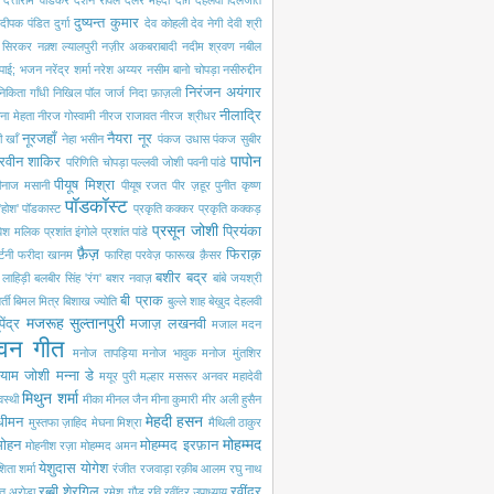
दत्ताराम वाडकर
दर्शन रावल
दलेर मेंहदी
दाग़ देहलवी
दिलजीत
दुष्यन्त कुमार
दीपक पंडित
दुर्गा
देव कोहली
देव नेगी
देवी श्री
ी सिरकर
नक़्श ल्यालपुरी
नज़ीर अकबराबादी
नदीम श्रवण
नबील
 पाई; भजन
नरेंद्र शर्मा
नरेश अय्यर
नसीम बानो चोपड़ा
नसीरुद्दीन
निरंजन अयंगार
निकिता गाँधी
निखिल पॉल जार्ज
निदा फ़ाज़ली
नीलाद्रि
ना मेहता
नीरज गोस्वामी
नीरज राजावत
नीरज श्रीधर
नूरजहाँ
नैयरा नूर
 खाँ
नेहा भसीन
पंकज उधास
पंकज सुबीर
पापोन
रवीन शाकिर
परिणिति चोपड़ा
पल्लवी जोशी
पवनी पांडे
पीयूष मिश्रा
ीनाज मसानी
पीयूष रजत
पीर ज़हूर
पुनीत कृष्ण
पॉडकॉस्ट
'होश'
पॉडकास्ट
प्रकृति कक्कर
प्रकृति कक्कड़
प्रसून जोशी
प्रियंका
रवेश मलिक
प्रशांत इंगोले
प्रशांत पांडे
फ़ैज़
फिराक़
्टनी
फरीदा खानम
फारिहा परवेज़
फारूख क़ैसर
बशीर बद्र
ी लाहिड़ी
बलबीर सिंह 'रंग'
बशर नवाज़
बांबे जयश्री
बी प्राक
्ती
बिमल मित्र
बिशाख ज्योति
बुल्ले शाह
बेख़ुद देहलवी
मजरूह सुल्तानपुरी
पेंद्र
मजाज़ लखनवी
मजाल
मदन
वन गीत
मनोज तापड़िया
मनोज भावुक
मनोज मुंतशिर
्याम जोशी
मन्ना डे
मयूर पुरी
मल्हार
मसरूर अनवर
महादेवी
मिथुन शर्मा
वस्थी
मीका
मीनल जैन
मीना कुमारी
मीर अली हुसैन
मेहदी हसन
 धीमन
मुस्तफा ज़ाहिद
मेघना मिश्रा
मैथिली ठाकुर
मोहम्मद
मोहन
मोहम्मद इरफ़ान
मोहनीश रज़ा
मोहम्मद अमन
येशुदास
योगेश
िता शर्मा
रंजीत रजवाड़ा
रक़ीब आलम
रघु नाथ
रब्बी शेरगिल
रवींद्र
त अरोड़ा
रमेश गौड़
रवि
रवींद्र उपाध्याय