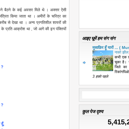
उठने बैठने के कई अवसर मिले थे । अक्सर ऐसी
ंत्रित किया जाता था । अमीरों के चरित्र का
ीब से देखा था । अन्य प्रगतिशील शायरों की
 के प्रति आक्रोश था , जो आगे की इन पंक्तियों
आइए घूमें हम संग संग
मुसाफ़िर हूँ यारों ... 
नाको झील:
कभी एक छ
चुका है। 
ँ ?
जिले का
रिकांगपिओ
3 हफ़्ते पहले
ँ ?
कुल पेज दृश्य
5,415,
दूँ,