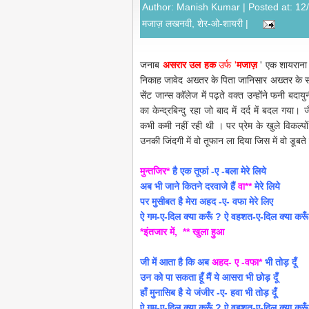
Author:
Manish Kumar
| Posted at: 1
मजाज़ लखनवी
,
शेर-ओ-शायरी
|
जनाब
असरार उल हक
उर्फ '
मजाज़
' एक शायराना
निकाह जावेद अख्तर के पिता जानिसार अख्तर के 
सेंट जान्स कॉलेज में पढ़ते वक्त उन्होंने फनी बदायु
का केन्द्रबिन्दु रहा जो बाद में दर्द में बदल गया
कभी कमी नहीं रही थी । पर प्रेम के खुले विकल्पो
उनकी जिंदगी में वो तूफान ला दिया जिस में वो डूबत
मुन्तजिर*
है एक तूफां -ए -बला मेरे लिये
अब भी जाने कितने दरवाजे हैं
वा**
मेरे लिये
पर मुसीबत है मेरा अहद -ए- वफा मेरे लिए
ऐ गम-ए-दिल क्या करूँ ? ऐ वहशत-ए-दिल क्या करू
*इंतजार में, ** खुला हुआ
जी में आता है कि अब
अहद- ए -वफा*
भी तोड़ दूँ
उन को पा सकता हूँ मैं ये आसरा भी छोड़ दूँ
हाँ मुनासिब है ये जंजीर -ए- हवा भी तोड़ दूँ
ऐ गम-ए-दिल क्या करूँ ? ऐ वहशत-ए-दिल क्या करू