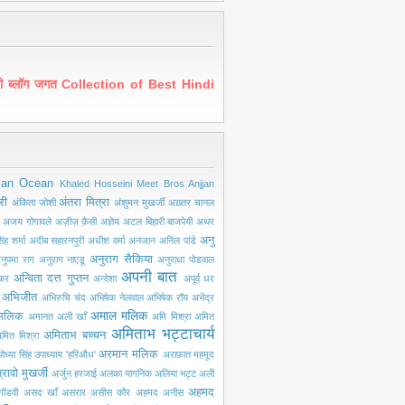
ंदी ब्लॉग जगत Collection of Best Hindi
ian Ocean
Khaled Hosseini
Meet Bros Anjjan
री
अंतरा मित्रा
अंकिता जोशी
अंशुमन मुखर्जी
अख़्तर चानल
अजय गोगावले
अज़ीज़ क़ैसी
अज्ञेय
अटल बिहारी बाजपेयी
अथर
अनु
ंह शर्मा
अदीब सहारनपुरी
अधीश वर्मा
अनजान
अनिल पांडे
अनुराग सैकिया
नुपमा राग
अनुराग नाएडू
अनुराधा पोडवाल
अपनी बात
अन्विता दत्त गुप्तन
ंकर
अन्वेशा
अपूर्व धर
अभिजीत
अभिरुचि चंद
अभिषेक नेलवाल
अभिषेक रॉय
अभेंद्र
अमाल मलिक
मलिक
अमानत अली खाँ
अमि मिश्रा
अमित
अमिताभ भट्टाचार्य
अमिताभ बच्चन
मित मिश्रा
अरमान मलिक
ोध्या सिंह उपाध्याय 'हरिऔध'
अराफ़ात महमूद
्रावो मुखर्जी
अर्जुन हरजाई
अलका यागनिक
अलिया भट्ट
अली
अहमद
ोंडवी
असद खाँ
असरार
असीस कौर
अहमद अनीस