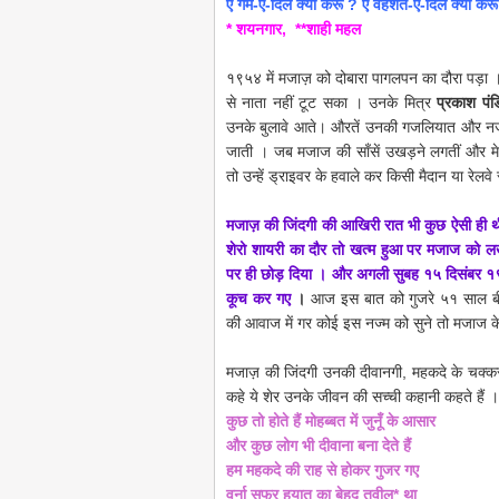
ऐ गम-ए-दिल क्या करूँ ? ऐ वहशत-ए-दिल क्या करू
* शयनगार, **शाही महल
१९५४ में मजाज़ को दोबारा पागलपन का दौरा पड़ा 
से नाता नहीं टूट सका । उनके मित्र
प्रकाश पं
उनके बुलावे आते। औरतें उनकी गजलियात और नज्मे
जाती । जब मजाज की साँसें उखड़ने लगतीं और म
तो उन्हें ड्राइवर के हवाले कर किसी मैदान या रेल
मजाज़ की जिंदगी की आखिरी रात भी कुछ ऐसी ही थ
शेरो शायरी का दौर तो खत्म हुआ पर मजाज को लखन
पर ही छोड़ दिया । और अगली सुबह १५ दिसंबर १९
कूच कर गए
।
आज इस बात को गुजरे ५१ साल बी
की आवाज में गर कोई इस नज्म को सुने तो मजाज 
मजाज़
की जिंदगी उनकी दीवानगी, महकदे के चक्कर
कहे ये शेर उनके जीवन की सच्ची कहानी कहते हैं ।
कुछ तो होते हैं मोहब्बत में जुनूँ के आसार
और कुछ लोग भी दीवाना बना देते हैं
हम महकदे की राह से होकर गुजर गए
वर्ना सफर हयात का बेहद तवील* था