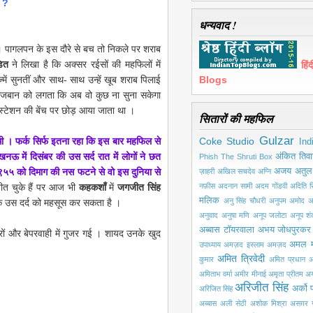
ँ ?
धन्यवाद !
। पागलपन के इस दौरे से बच तो निकले पर शराब
डित
ने लिखा है कि अक्सर रईसों की महफिलों में
हि
ं सुनतीं और साथ- साथ उन्हें खूब शराब पिलाई
Blogs
ेजबान को लगता कि अब वो कुछ ना सुना सकेगा
वे स्टेशन की बेंच पर छोड़ आया जाता था ।
सितारों की महफिल
Gulzar
ी । फर्क सिर्फ इतना रहा कि इस बार महफिल से
Coke Studio
Ind
ऊ में दिसंबर की उस सर्द रात में लोगों ने छत
अंकित तिवा
Phish
The Shruti Box
५५ को दिमाग की नस फटने से वो इस दुनिया से
अजय अतुल
ज़ाहरी
अखिल सचदेव
अग्नि
त चुके हैं पर आज भी
कहकशाँ
में
जगजीत सिंह
नफ़ीस
अदनान सामी
अदम गोंडवी
अदिति सि
मलिक
अनु सिंह चौधरी
अनुपम अमोद
अ
के उस दर्द को महसूस कर सकता है ।
अनुवाद
अनुषा मणि
अनूप जलोटा
अनूप श
अब्बास टॉयरवाला
अभय जोधपुरकर
ों और बेपरवाही में गुजर गई । शायद उनके खुद
अमल 
उपाध्याय
अमज़द इस्लाम अमज़द
अमित त्रिवेदी
कुमार
अमित प्रधान
अ
अमिताभ वर्मा
अमीर मीनाई
अमृता प्रीतम
अय
अरिजीत सिंह
अर्को प
अरिजित सिंह
अब्बास
अली सेठी
अशोक मिश्रा
असग़र ग