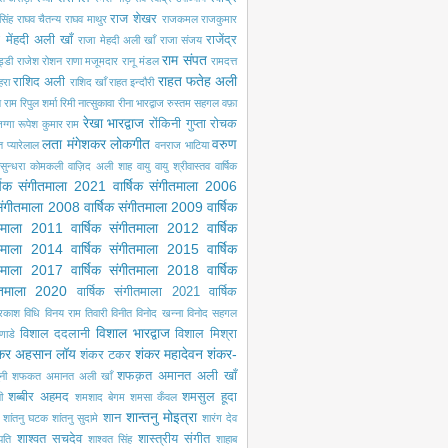
राज शेखर
सिंह
राघव चैतन्य
राघव माथुर
राजकमल
राजकुमार
 मेंहदी अली खाँ
राजेंद्र
राजा मेहदी अली खाँ
राजा संजय
राम संपत
ड्डी
राजेश रोशन
राणा मजूमदार
रानू मंडल
रामदत्त
राहत फतेह अली
राशिद अली
ेहरा
राशिद खाँ
राहत इन्दौरी
ल राम
रिपुल शर्मा
रिमी नात्सुकावा
रीना भारद्वाज
रुस्तम सहगल वफ़ा
रेखा भारद्वाज
रोंकिनी गुप्ता
रोचक
ग्गा
रूपेश कुमार राम
लता मंगेशकर
लोकगीत
वरुण
ंत प्यारेलाल
वनराज भाटिया
सुन्धरा कोमकली
वाज़िद अली शाह
वायु
वायु श्रीवास्तव
वार्षिक
्षिक संगीतमाला 2021
वार्षिक संगीतमाला 2006
 संगीतमाला 2008
वार्षिक संगीतमाला 2009
वार्षिक
ीतमाला 2011
वार्षिक संगीतमाला 2012
वार्षिक
ीतमाला 2014
वार्षिक संगीतमाला 2015
वार्षिक
ीतमाला 2017
वार्षिक संगीतमाला 2018
वार्षिक
गीतमाला 2020
वार्षिक संगीतमाला 2021
वार्षिक
्रकाश
विधि
विनय राम तिवारी
विनीत
विनोद खन्ना
विनोद सहगल
विशाल भारद्वाज
विशाल ददलानी
विशाल मिश्रा
णाडे
कर अहसान लॉय
शंकर महादेवन
शंकर-
शंकर टकर
शफक़त अमानत अली खाँ
नी
शफकत अमानत अली खाँ
शब्बीर अहमद
शमसुल हूदा
ी
शमशाद बेगम
शमसा कँवल
शान्तनु मोइत्रा
शान
शांतनु घटक
शांतनु सुदामे
शारंग देव
शाश्वत सचदेव
शास्त्रीय संगीत
पति
शाश्वत सिंह
शाहाब