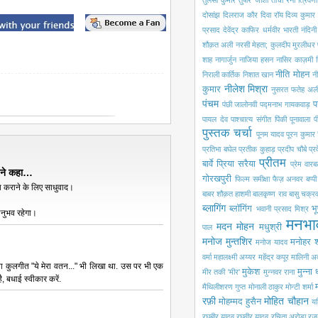
तुलसी कुमार
तुषार जोशी
तोची रैना
त्रिवेणी
दोसांझ
दिलराज कौर
दिवा रॉय
दिव्य कुमार
प्रसाद
देवेंद्र काफिर
धर्मवीर भारती
नंदिन
शौक़त अली
नरसी मेहता; कुलदीप मुरलीधर
शाह
नागार्जुन
नाजिया हसन
नासिर काज़मी
नीति मोहन
निराली कार्तिक
निशात खान
नी
नीलेश मिश्रा
कुमार
नुसरत फतेह अली
पंचम
प
पंछी जालोनवी
पद्मनाभ गायकवाड़
पायल देव
पाश्चात्य संगीत
पिंकी पूनावाला
प
पुस्तक चर्चा
पूनम यादव
पूरन कुमार 
प्रतिभा बघेल
प्रतीक कुहाड़
प्रदीप चौबे
प्
प्रीतम
बार्वे
प्रिया सरैया
प्रेम वारबर
 ने कहा…
गोरखपुरी
फिल्म समीक्षा
फैज़ अनवर
बप्प
य कराने के लिए साधुवाद।
बाबर शौक़त हाशमी
बालकृष्ण राव
बासु चक्रवर
ब्लागिंग
ब्लॉगिंग
भू
भवानी प्रसाद मिश्र
अनुभव रहेगा।
मनभा
मदन मोहन
मधुश्री
पाल
मनोज मुन्तशिर
मनोहर श
मनोज यादव
वर्मा
महालक्ष्मी अय्यर
महेंद्र कपूर
मालिनी अ
ा कुलगीत "ये मेरा वतन..." भी लिखा था. उस पर भी एक
मुकेश
मुन्ना
मीर तकी 'मीर'
मुन्नवर राना
, बधाई स्वीकार करें.
मैथिलीशरण गुप्त
मोनाली ठाकुर
मोन्टी शर्मा
रफ़ी
मोहित चौहान
मोहम्मद हुसैन
यश
रघुबीर यादव
रघुवीर यादव
रचिता अरोड़ा
रज