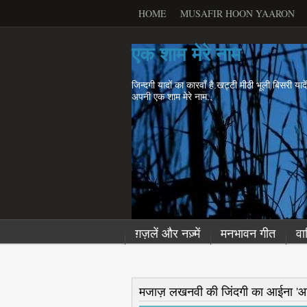
HOME
MUSAFIR HOON YAARON
एक शाम मेरे नाम
जिन्दगी यादों का कारवाँ है.खट्टी मीठी भूली बिसरी याद
अपनी एक शाम मेरे नाम..
ग़ज़लें और नज़्में
मनभावन गीत
वा
मजाज़ लखनवी की जिंदगी का आईना 'आव