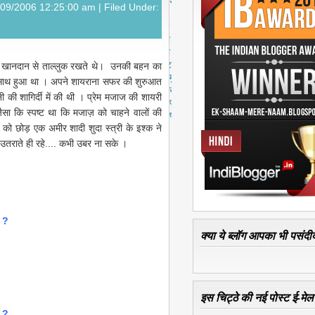
स्ट
2/09/2006 12:25:00 am |
Filed Under:
पु
रा
नी
पो
स्ट
 खानदान से ताल्लुक रखते थे। उनकी बहन का
मु
साथ हुआ था ।
अपने शायराना सफर की शुरुआत
ख्य
नी की शागिर्दी में की थी । प्रेम मजाज की शायरी
पृ
। जैसा कि स्पष्ट था कि मजाज़ को चाहने वालों की
ष्ठ
ं को छोड़ एक अमीर शादी शुदा स्त्री के इश्क ने
े उतराते ही रहे.... कभी उबर ना सके ।
ँ ?
क्या ये ब्लॉग आपका भी पसंदीद
इस चिट्ठे की नई पोस्ट ई-मेल क
ँ ?