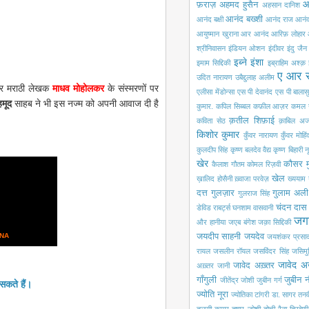
आ
फ़राज़
अहमद हुसैन
अहसान दानिश
आनंद बख्शी
आनंद बक्षी
आनंद राज आनं
आयुष्मान खुराना
आर आनंद
आरिफ़ लोहार
श्रीनिवासन
इंडियन ओशन
इंदीवर
इंदु जैन
इब्ने इंशा
इमाम सिद्दिकी
इब्राहिम अश्क़
ए आर 
उदित नारायण
उबैद्दुलाह अलीम
 मराठी लेखक
माधव मोहोलकर
के संस्मरणों पर
एलीसा मेंडोन्सा
एस पी देवानंद
एस पी बालासु
हमूद
साहब ने भी इस नज्म को अपनी आवाज दी है
कुमार.
कपिल सिब्बल
कफ़ील आज़र
कमल 
क़तील शिफ़ाई
कविता सेठ
क़ाबिल अज
किशोर कुमार
कुँवर नारायण
कुँवर मोहि
कुलदीप सिंह
कृष्ण बलदेव वैद्य
कृष्ण बिहारी न
खेर
कौसर म
कैलाश गौतम
कोमल रिज़वी
खेल
ख़ालिद होसैनी
ख़्वाजा परवेज़
ख्ययाम
दत्त
गुलज़ार
गुलाम अली
गुलराज सिंह
चंदन दास
डेविड राबर्ट्स
घनशाम वासवानी
जग
और हानीया
जएब बंगेश
जक़ा सिद्दिकी
DNA
जयदीप साहनी
जयदेव
जयशंकर प्रसा
रायल
जसलीन रॉयल
जसविंदर सिंह
जसिमुद्
जावेद अ
जावेद अख़्तर
अख़्तर
जानी
गाँगुली
जुबीन 
जीतेंद्र जोशी
जुबीन गर्ग
सकते हैं।
ज्योति नूरा
ज्योतिका टांगरी
डा. सागर
तनव