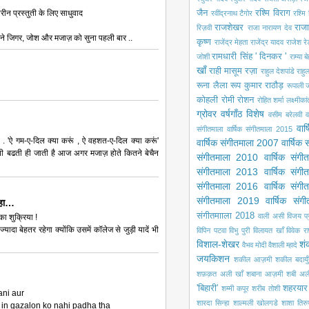
रीन प्रस्तुती के लिए साधुवाद
जैन
रश्मि विराग
रवींद्रनाथ टैगोर
रश्मि 
राजशेखर
राजा
रिज़वी
राजा नारायण देव
ैने जिगर, जोश और मजाज़ को सुना पहली बार ..
कृष्ण
राजेंद्र मेहता
राजेंद्र यादव
राजेश रे
रामधारी सिंह ' दिनकर '
जोशी
राम्या ब
खाँ
राही मासूम रज़ा
राहुल देशपांडे
राहु
रूना लैला
रूप कुमार राठौड़
रूपाली ज
कोहली
रोमी
रोशन
रोहित शर्मा
लक्ष्मीका
ग्रोवर
वर्षगाँठ विशेष
वसीम बरेलवी
व
वार
संगीतमाला
वार्षिक संगीतमाला 2015
ं . 'ऐ गम-ए-दिल क्या करूं , ऐ वहशत-ए-दिल क्या करूं'
वार्षिक संगीतमाला 2007
वार्षिक
ती बढती ही जाती है आज अगर मजाज़ होते कितने बेचैन
संगीतमाला 2010
वार्षिक संग
संगीतमाला 2013
वार्षिक संग
संगीतमाला 2016
वार्षिक संग
संगीतमाला 2019
वार्षिक सं
कहा…
संगीतमााला 2018
वाली असी
विजय प
 शुक्रिया !
ा बेहतर रहेगा क्योंकि उसमें कॉलेज से जुड़ी यादें भी
विपिन पटवा
विभु पुरी
विलायत खाँ
विवेक रा
विशाल-शेखर
शं
वैभव मोदी
वैशाली म्हादे
जयकिशन
शकील आज़मी
शकील बदायुँ
शफ़क़त अली खाँ
शबाना आज़मी
शबी अल
'बिहारी'
शहरयार
शम्मी कपूर
शरीब तोशी
ani aur
शारदा सिन्हा
शाल्मली खोलगडे
शाशा तिरु
e in gazalon ko nahi padha tha