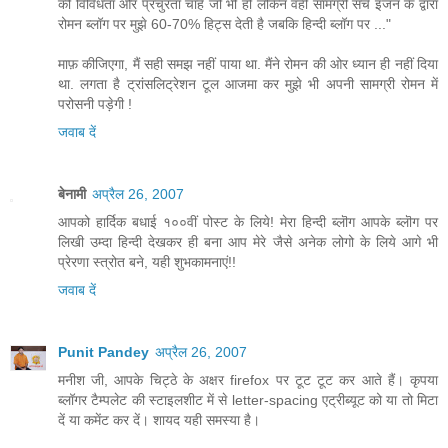
की विविधता और प्रचुरता चाहे जो भी हो लेकिन वही सामग्री सर्च इंजन के द्वारा
रोमन ब्लॉग पर मुझे 60-70% हिट्स देती है जबकि हिन्दी ब्लॉग पर ..."
माफ़ कीजिएगा, मैं सही समझ नहीं पाया था. मैंने रोमन की ओर ध्यान ही नहीं दिया
था. लगता है ट्रांसलिट्रेशन टूल आजमा कर मुझे भी अपनी सामग्री रोमन में
परोसनी पड़ेगी !
जवाब दें
बेनामी
अप्रैल 26, 2007
आपको हार्दिक बधाई १००वीं पोस्ट के लिये! मेरा हिन्दी ब्लॊग आपके ब्लॊग पर
लिखी उम्दा हिन्दी देखकर ही बना आप मेरे जैसे अनेक लोगो‍ के लिये आगे भी
प्रेरणा स्त्रोत बने, यही शुभकामनाएं!!
जवाब दें
Punit Pandey
अप्रैल 26, 2007
मनीश जी, आपके चिट्ठे के अक्षर firefox पर टूट टूट कर आते हैं। कृपया
ब्लॉगर टैम्पलेट की स्टाइलशीट में से letter-spacing एट्रीब्यूट को या तो मिटा
दें या कमेंट कर दें। शायद यही समस्या है।