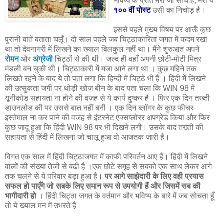
भविष्य के प्रति मेरी जो सोच है, मेरी ये
१०० वीं पोस्ट
उसी का निचोड़ है।
इससे पहले मुख्य विषय पर आऊँ कुछ
पुरानी बातें बताता चलूँ। दो साल पहले जब चिट्ठाकारिता जगत में कदम रखा
था तो देवनागरी में लिखने का ख्याल बिलकुल नहीं था। मैंने शुरुआत अपने
रोमन
और
अंग्रेजी
चिट्ठों से की थी। जल्द ही वहाँ अपनी छोटी-मोटी मित्र
मंडली बन चुकी थी। चिट्ठाकारी में मजा आने लगा था । कुछ महिने तक
लिखते रहने के बाद ये तो पता लगा कि हिन्दी में चिट्ठे भी हैं । हिंदी में लिखने
की उत्सुकता जगी पर थोड़ी खोज बीन के बाद पता चला कि WIN 98 में
यूनीकोड सहायता ना होने की वजह से ये कार्य दुष्कर है । फिर एक दिन तख्ती
डाउनलोड की पर उससे बात नहीं बनी । एक दिन ब्लॉगर के कुछ फीचर
इस्तेमाल ना कर पाने की वजह से इंटरनेट एक्सप्लोरर अपग्रेड किया और फिर
कुछ जादू हुआ कि हिंदी WIN 98 पर भी दिखने लगी। उसके बाद तख्ती की
सहायता से हिंदी में लिखना जो चालू हुआ वो आजतक जारी है।
विगत एक साल में हिंदी चिट्ठाजगत में काफी परिवर्तन आए हैं। हिंदी में लिखने
वालों की संख्या तेजी से बढ़ी है ।एक छोटे समूह से सबको एक साथ लेकर आगे
तक चलने से ये परिवार बड़ा हुआ है।
पर आगे साझेदारी के लिए वही प्रयास
सफल हो पाएँगे जो सबके लिए समान रूप से उपयोगी हैं और जिसमें सब की
भागीदारी हो
। हिंदी चिट्ठा जगत के वर्तमान और भविष्य के बारे में जब सोचता हूँ
तो ये ख्याल मन में उभरते हैं