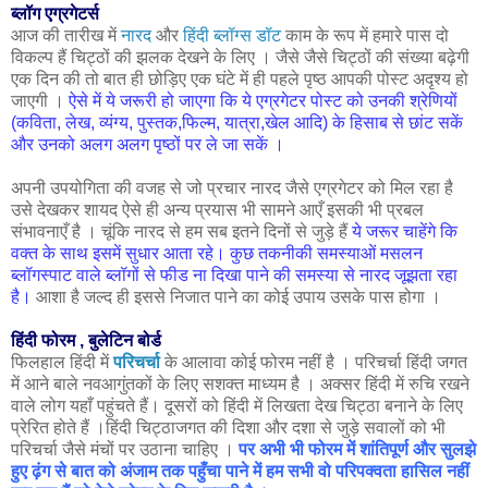
ब्लॉग एग्रगेटर्स
आज की तारीख में
नारद
और
हिंदी ब्लॉग्स डॉट
काम के रूप में हमारे पास दो
विकल्प हैं चिट्ठों की झलक देखने के लिए । जैसे जैसे चिट्ठों की संख्या बढ़ेगी
एक दिन की तो बात ही छोड़िए एक घंटे में ही पहले पृष्ठ आपकी पोस्ट अदृश्य हो
जाएगी ।
ऐसे में ये जरूरी हो जाएगा कि ये एग्रगेटर पोस्ट को उनकी श्रेणियों
(कविता, लेख, व्यंग्य, पुस्तक,फिल्म, यात्रा,खेल आदि) के हिसाब से छांट सकें
और उनको अलग अलग पृष्ठों पर ले जा सकें ।
अपनी उपयोगिता की वजह से जो प्रचार नारद जैसे एग्रगेटर को मिल रहा है
उसे देखकर शायद ऐसे ही अन्य प्रयास भी सामने आएँ इसकी भी प्रबल
संभावनाएँ है । चूंकि नारद से हम सब इतने दिनों से जुड़े हैं
ये जरूर चाहेंगे कि
वक्त के साथ इसमें सुधार आता रहे। कुछ तकनीकी समस्याओं मसलन
ब्लॉगस्पाट वाले ब्लॉगों से फीड ना दिखा पाने की समस्या से नारद जूझता रहा
है।
आशा है जल्द ही इससे निजात पाने का कोई उपाय उसके पास होगा ।
हिंदी फोरम , बुलेटिन बोर्ड
फिलहाल हिंदी में
परिचर्चा
के आलावा कोई फोरम नहीं है । परिचर्चा हिंदी जगत
में आने बाले नवआगुंतकों के लिए सशक्त माध्यम है । अक्सर हिंदी में रुचि रखने
वाले लोग यहाँ पहुंचते हैं। दूसरों को हिंदी में लिखता देख चिट्ठा बनाने के लिए
प्रेरित होते हैं ।हिंदी चिट्ठाजगत की दिशा और दशा से जुड़े सवालों को भी
परिचर्चा जैसे मंचों पर उठाना चाहिए ।
पर अभी भी फोरम में शांतिपूर्ण और सुलझे
हुए ढ़ंग से बात को अंजाम तक पहुँचा पाने में हम सभी वो परिपक्वता हासिल नहीं