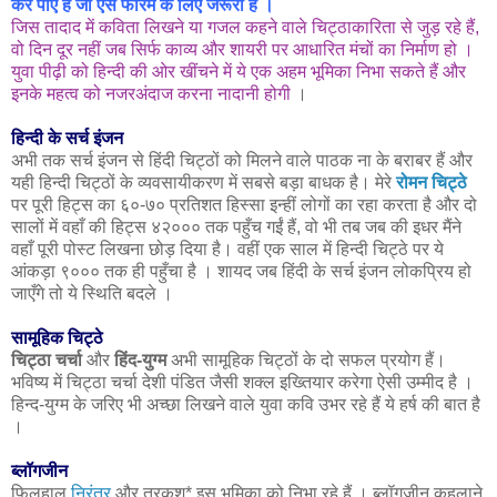
कर पाए हैं जो ऐसे फोरम के लिए जरूरी है ।
जिस तादाद में कविता लिखने या गजल कहने वाले चिट्ठाकारिता से जुड़ रहे हैं,
वो दिन दूर नहीं जब सिर्फ काव्य और शायरी पर आधारित मंचों का निर्माण हो ।
युवा पीढ़ी को हिन्दी की ओर खींचने में ये एक अहम भूमिका निभा सकते हैं और
इनके महत्व को नजरअंदाज करना नादानी होगी
।
हिन्दी के सर्च इंजन
अभी तक सर्च इंजन से हिंदी चिट्ठों को मिलने वाले पाठक ना के बराबर हैं और
यही हिन्दी चिट्ठों के व्यवसायीकरण में सबसे बड़ा बाधक है। मेरे
रोमन चिट्ठे
पर पूरी हिट्स का ६०-७० प्रतिशत हिस्सा इन्हीं लोगों का रहा करता है और दो
सालों में वहाँ की हिट्स ४२००० तक पहुँच गईं हैं, वो भी तब जब की इधर मैंने
वहाँ पूरी पोस्ट लिखना छोड़ दिया है। वहीं एक साल में हिन्दी चिट्ठे पर ये
आंकड़ा ९००० तक ही पहुँचा है । शायद जब हिंदी के सर्च इंजन लोकप्रिय हो
जाएँगे तो ये स्थिति बदले ।
सामूहिक चिट्ठे
चिट्ठा चर्चा
और
हिंद-युग्म
अभी सामूहिक चिट्ठों के दो सफल प्रयोग हैं।
भविष्य में चिट्ठा चर्चा देशी पंडित जैसी शक्ल इख्तियार करेगा ऐसी उम्मीद है ।
हिन्द-युग्म के जरिए भी अच्छा लिखने वाले युवा कवि उभर रहे हैं ये हर्ष की बात है
।
ब्लॉगजीन
फिलहाल
निरंतर
और तरकश* इस भूमिका को निभा रहे हैं । ब्लॉगजीन कहलाने