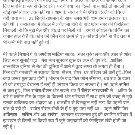
ओर मानसूनी बादलों का पहरा है...विमान के उतरने के पहले की डगमगाहट के
लिए मानसिक रूप से तैयार रहें। पर ये क्या जब दिल्ली पास आई तो बादलों का
कोई नामोनिशान तक नहीं था। शाम के सात बजे भी अँधेरा दिल्ली को निगल
नहीं पाया था। ३६ डिग्री तापमान के साथ उमस भरी शाम हमारा इंतजार कर
रही थी । करोलबाग में होटल में तरोताजा होने के बाद फोन नंबर की फेरहिस्त
निकाली जो कि मुझे मेल और चिट्ठे पर मिली थी। हमारी सोशल नेटवर्किंग का
जनाब हाल ये है कि फोन की कौन कहे उनमें से ९० फीसदी लोगों से चैट तक में
भी कभी मेरी बात नहीं हुई थी।
मेरे पहले निशाने पे थे
जगदीश भाटिया
साहब...नंबर तुरंत लगा और उधर से शांत
चित्त स्वर सुनाई पड़ा। मेरा नाम सुनकर कुछ देर तक वो चुप रहे....आखिर
वास्तविक दुनिया से नेट की दुनिया में आने में कुछ समय तो लगता ही हैना ।
फिर बड़ी गर्मजोशी से स्वागत किया, मौसम, शेयर, घर परिवार की बातें हुईं...फिर
कहा जरूर मुलाकात होगी। भोजन के बाद फिर फोन सँभाला, अब रात के वक्त
तो जो तयशुदा बैचलर्स हैं उन्हें ही परेशान किया जा सकता है। सो पहले
अमित
से बात हुई , फिर
राजेश रौशन
और सबसे अंत में
शैलेश भारतवासी
से। अमित के
बारे में ब्लॉगर मीट के पहले के किस्सों और परिचर्चा में साथ होने की वजह से मुझे
उसके व्यक्तित्व का अंदाजा था। बातचीत से बिलकुल नहीं लगा कि पहली बार
बात हो रही हो। राजेश रौशन राँची के हैं ये मुझे पता नहीं था। पहले
शशि
फिर
अविनाश .. सचिन
और अब
राजेश
..जानकर प्रसन्नता हुई की ब्लागिंग परिवार में
झारखंड से किसी ना किसी रूप में जुड़े पत्रकारों की फेरहिस्त लंबी होती जा
रही है।