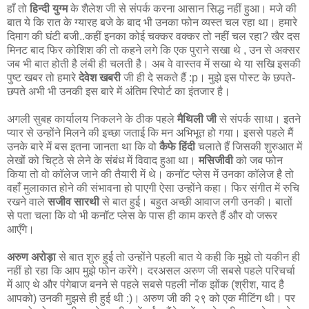
हाँ तो
हिन्दी युग्म
के शैलेश जी से संपर्क करना आसान सिद्ध नहीं हुआ। मजे की
बात ये कि रात के ग्यारह बजे के बाद भी उनका फोन व्यस्त चल रहा था। हमारे
दिमाग की घंटी बजी..कहीं इनका कोई चक्कर वक्कर तो नहीं चल रहा? खैर दस
मिनट बाद फिर कोशिश की तो कहने लगे कि एक पुराने सखा थे , उन से अक्सर
जब भी बात होती है लंबी ही चलती है। अब वे वास्तव में सखा थे या सखि इसकी
पुष्ट खबर तो हमारे
देवेश खबरी
जी ही दे सकते हैं :p। मुझे इस पोस्ट के छपते-
छपते अभी भी उनकी इस बारे में अंतिम रिपोर्ट का इंतजार है।
अगली सुबह कार्यालय निकलने के ठीक पहले
मैथिली जी
से संपर्क साधा। इतने
प्यार से उन्होंने मिलने की इच्छा जताई कि मन अभिभूत हो गया। इससे पहले मैं
उनके बारे में बस इतना जानता था कि वो
कैफे हिंदी
चलाते हैं जिसकी शुरुआत में
लेखों को चिट्ठे से लेने के संबंध में विवाद हुआ था।
मसिजीवी
को जब फोन
किया तो वो कॉलेज जाने की तैयारी में थे। कनॉट प्लेस में उनका कॉलेज है तो
वहाँ मुलाकात होने की संभावना हो पाएगी ऐसा उन्होंने कहा। फिर संगीत में रुचि
रखने वाले
सजीव सारथी
से बात हुई। बहुत अच्छी आवाज लगी उनकी। बातों
से पता चला कि वो भी कनॉट प्लेस के पास ही काम करते हैं और वो जरूर
आएँगे।
अरुण अरोड़ा
से बात शुरु हुई तो उन्होंने पहली बात ये कही कि मुझे तो यकीन ही
नहीं हो रहा कि आप मुझे फोन करेंगे। दरअसल अरुण जी सबसे पहले परिचर्चा
में आए थे और पंगेबाज बनने से पहले सबसे पहली नोंक झोंक (श्रीश, याद है
आपको) उनकी मुझसे ही हुई थी :)। अरुण जी की २९ को एक मीटिंग थी। पर