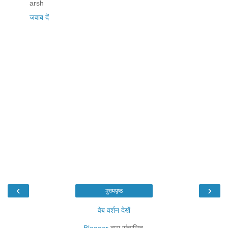
arsh
जवाब दें
‹
›
मुख्यपृष्ठ
वेब वर्शन देखें
Blogger
द्वारा संचालित.