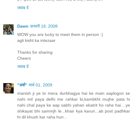
जवाब दें
Dawn
फ़रवरी 18, 2008
WOW you are lucky to meet them in person :)
agli kisht ka intezaar
Thanks for sharing
Cheers
जवाब दें
"अर्श"
मार्च 01, 2009
manish ji ye to mera durbhagya hai ke main aaplogon se
nahi mil paya delhi me rahkar bi,kambkht mujhe pata hi
nahi chal paya ke aap sabhi yahan ekatrit ho rahe hai....ye
shikayat bhi sammjh le...khair kya karun...ab post padhkar
hi dil khush kar raha hun...