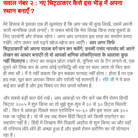
सवाल नंबर २ : नए चिट्ठाकार कैसे इस भीड़ में अपना
स्थान बनाएँ ?
मेरे हिसाब से इसका एक ही मूलमंत्र है कि आप जब भी कुछ लिखें, उसमें अपनी
सारी मानसिक उर्जा लगाएँ। ये जरूर सोचें कि मेरा लिखा किस तरह दूसरों के
लिए उपयोगी और रोचक रहेगा। अगर आप लगातार इस तरह का समर्पण बनाए
रखेंगे, लोग जरूर उसे पढ़ने खोज-खोज कर आएँगे।
आप अगर सिर्फ
चिट्ठाकारों को अपना पाठक वर्ग मान कर चलेंगे, उनकी पसंद नापसंद को अपने
लेखन का आधार बनाएंगे तो वो आपको क्षणिक लोकप्रियता के आलावा कुछ
नहीं दिलाएगा।
पोस्ट का साइज छोटा रखने से, दुनिया भर के टैग लगाने से, एक
दूसरे को लिंक कर के अगर कोई प्रसिद्धि की राह पर चला जाता तो फिर बात
ही क्या थी। मैं ये नहीं कहता कि इन सबका फायदा नहीं होता। होता है पर एक
हद तक, मूल बात आपका विषय और परोसी गई सामग्री है।
रवि जी
ने ये बात
कई बार कही है और इस विषय पर मेरा उनसे मतैक्य है.
और सबसे बड़ी बात धैर्य रखें। आप आंकड़ों पर गौर करें जब मैंने रोमन हिन्दी
चिट्ठा २००५ में शुरु किया था तो मुझे शुरु-शुरु में २० से ३० हिट्स मिलती
थीं। फिर ये आंकड़ा पिछले साल प्रतिदिन ५०‍-६० और इस साल अब ३००
तक जा पहुँचा है। वो भी तब जब रोमन हिंदी चिट्ठे को किसी एग्रगेटर का
सहयोग नहीं है। हिंदी में लिखना मैंने पिछली अप्रैल से शुरु किया था और वहाँ
भी परिणाम धीरे-धीरे ही अच्छा हुआ है और इसमें रोमन ब्लॉगिंग का भी योगदान
रहा है।