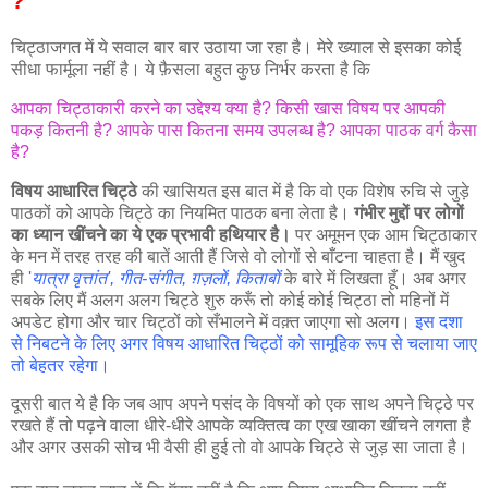
?
चिट्ठाजगत में ये सवाल बार बार उठाया जा रहा है। मेरे ख्याल से इसका कोई
सीधा फार्मूला नहीं है। ये फ़ैसला बहुत कुछ निर्भर करता है कि
आपका चिट्ठाकारी करने का उद्देश्य क्या है? किसी खास विषय पर आपकी
पकड़ कितनी है? आपके पास कितना समय उपलब्ध है? आपका पाठक वर्ग कैसा
है?
विषय आधारित चिट्ठे
की खासियत इस बात में है कि वो एक विशेष रुचि से जुड़े
पाठकों को आपके चिट्ठे का नियमित पाठक बना लेता है।
गंभीर मुद्दों पर लोगों
का ध्यान खींचने का ये एक प्रभावी हथियार है।
पर अमूमन एक आम चिट्ठाकार
के मन में तरह तरह की बातें आती हैं जिसे वो लोगों से बाँटना चाहता है। मैं खुद
ही
'
यात्रा वृत्तांत', गीत-संगीत, ग़ज़लों, किताबों
के बारे में लिखता हूँ। अब अगर
सबके लिए मैं अलग अलग चिट्ठे शुरु करूँ तो कोई कोई चिट्ठा तो महिनों में
अपडेट होगा और चार चिट्ठों को सँभालने में वक़्त जाएगा सो अलग।
इस दशा
से निबटने के लिए अगर विषय आधारित चिट्ठों को सामूहिक रूप से चलाया जाए
तो बेहतर रहेगा।
दूसरी बात ये है कि जब आप अपने पसंद के विषयों को एक साथ अपने चिट्ठे पर
रखते हैं तो पढ़ने वाला धीरे-धीरे आपके व्यक्तित्व का एख खाका खींचने लगता है
और अगर उसकी सोच भी वैसी ही हुई तो वो आपके चिट्ठे से जुड़ सा जाता है।