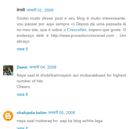
बेनामी
जनवरी 01, 2008
Gostei muito desse post e seu blog é muito interessante,
vou passar por aqui sempre =) Depois dá uma passada lá
no meu site, que é sobre o
CresceNet
, espero que goste. O
endereço dele é http://www.provedorcrescenet.com . Um
abraço.
जवाब दें
Dawn
जनवरी 04, 2008
Naye saal ki shubhkamnayein aur mubarakbaad for highest
number of hits
Cheers
जवाब दें
shahjada kalim
जनवरी 05, 2008
naya saal mubaraq ho. aap ka blog achha laga
जवाब दें