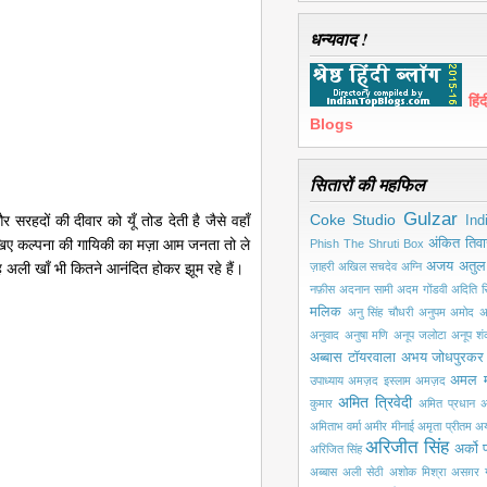
धन्यवाद !
हि
Blogs
सितारों की महफिल
Gulzar
Coke Studio
 सरहदों की दीवार को यूँ तोड देती है जैसे वहाँ
Ind
िए कल्पना की गायिकी का मज़ा आम जनता तो ले
अंकित तिवा
Phish
The Shruti Box
अजय अतुल
ह अली खाँ भी कितने आनंदित होकर झूम रहे हैं।
ज़ाहरी
अखिल सचदेव
अग्नि
नफ़ीस
अदनान सामी
अदम गोंडवी
अदिति सि
मलिक
अनु सिंह चौधरी
अनुपम अमोद
अ
अनुवाद
अनुषा मणि
अनूप जलोटा
अनूप श
अब्बास टॉयरवाला
अभय जोधपुरकर
अमल 
उपाध्याय
अमज़द इस्लाम अमज़द
अमित त्रिवेदी
कुमार
अमित प्रधान
अ
अमिताभ वर्मा
अमीर मीनाई
अमृता प्रीतम
अय
अरिजीत सिंह
अर्को प
अरिजित सिंह
अब्बास
अली सेठी
अशोक मिश्रा
असग़र ग