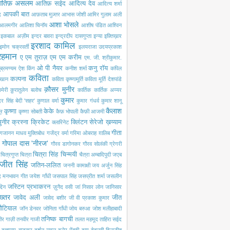
तिफ़ असलम
आतिफ़ सईद
आदित्य देव
आदित्य शर्मा
आपकी बात
द
आफ़ताब मुज़्तर
आभास जोशी
आमिर गुलाम अली
आशा भोसले
आलमगीर
आलिशा चिनॉय
आशीष पंडित
आश्विन
इकबाल अज़ीम
इन्दर बावरा
इन्द्रदीप दासगुप्ता
इन्या
इफ़्तिख़ार
इरशाद कामिल
इमोन चक्रवर्ती
इलयराजा
उदयप्रकाश
रहमान
ए एम तुराज़
एम एम करीम
एम. जी. श्रीकुमार.
ओ पी नैयर
कनु रॉय
ब्रमण्यम
ऐश किंग
कनीश शर्मा
कपिल
कविता
कल्पना
खान
कविता कृष्णामूर्ति
कविता मूर्ति देशपांडे
क़ौसर मुनीर
मेरी
क़ुरातुलेन बलोच
कार्तिक
कार्तिक अय्यर
कुमार
ंदर सिंह बेदी 'सहर'
कुणाल वर्मा
कुमार गंधर्व
कुमार शानू
कैलाश
कृष्णा
केके
ूर
कृष्णा सोबती
कैफ़ भोपाली
कैफ़ी आजमी
ुनीर
क्रस्ना
क्रिकेट
क्लिंटन सेरेजो
ख़य्याम
क्लारिनेट
गीता
गजानन माधव मुक्तिबोध
गजेंद्र वर्मा
गरिमा ओबराह
ग़ालिब
गोपाल दास 'नीरज'
गौरव डागोनकर
गौरव सोलंकी
ग्रेगरी
चित्रा सिंह
चिन्मयी
चित्रगुप्त
चित्रा
चैत्रा अम्बादिपुदी
जएब
जीत सिंह
जतिन-ललित
जननी कामाक्षी
जय अर्जुन सिंह
द मनभावन गीत
जयेश गाँधी
जसपाल सिंह
जसप्रीत शर्मा
जसलीन
जस्टिन प्रभाकरन
दिन
ज़ुनैद वसी
जां निसार लोन
जानिसार
ख्तर
जावेद अली
जीत
जावेद बशीर
जी वी प्रकाश कुमार
नौटियाल
जॉन डेनवर
जोनिता गाँधी
जोय बरुआ
जोश मलीहाबादी
तनिष्क बागची
ीर गाज़ी
तनवीर गाजी
तलत महमूद
ताहिरा सईद