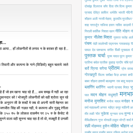
तुलसी कुमार
तुषार जोशी
तोची रैना
त्रिवेणी
दोसांझ
दिलराज कौर
दिवा रॉय
दिव्य कुमार
प्रसाद
देवेंद्र काफिर
धर्मवीर भारती
नंदिन
शौक़त अली
नरसी मेहता; कुलदीप मुरलीधर
…
शाह
नागार्जुन
नाजिया हसन
नासिर काज़मी
नीति मोहन
निराली कार्तिक
निशात खान
नी
नीलेश मिश्रा
कुमार
नुसरत फतेह अली
कहा…
पंचम
प
पंछी जालोनवी
पद्मनाभ गायकवाड़
ूरा आया... हाँ लोकगीतों से लगाव न के बराबर ही रहा है...
पायल देव
पाश्चात्य संगीत
पिंकी पूनावाला
प
पुस्तक चर्चा
पूनम यादव
पूरन कुमार 
प्रतिभा बघेल
प्रतीक कुहाड़
प्रदीप चौबे
प्
ज तिवारी और कल्पना के गाने (विडियो) बहुत चलाये जाते
प्रीतम
बार्वे
प्रिया सरैया
प्रेम वारबर
गोरखपुरी
फिल्म समीक्षा
फैज़ अनवर
बप्प
बाबर शौक़त हाशमी
बालकृष्ण राव
बासु चक्रवर
…
ब्लागिंग
ब्लॉगिंग
भू
भवानी प्रसाद मिश्र
े हैं जो हम खाना चाह रहे हैं.... अब समझ में नही आ रहा
मनभा
मदन मोहन
मधुश्री
पाल
दुकानदार को ! भोजपुरी लोकगीतों को वही श्रोता सुन रहे
मनोज मुन्तशिर
मनोहर श
मनोज यादव
कर के अनुराग जी के शब्दों मे जब वो अपनी सारी मेहनत का
वर्मा
महालक्ष्मी अय्यर
महेंद्र कपूर
मालिनी अ
गजीत सिंह की गज़ल नही, ये कल्पना और गुड्दू रंगीला
ड़ी के २५० रु० के लोकल वाकमैन पर २५ रु के कैसेट से
मुकेश
मुन्ना
मीर तकी 'मीर'
मुन्नवर राना
ुनने वाला वही सुनना चाह रहा है तो वो, मजबूरी है उनकी
मैथिलीशरण गुप्त
मोनाली ठाकुर
मोन्टी शर्मा
रफ़ी
मोहित चौहान
मोहम्मद हुसैन
यश
रघुबीर यादव
रघुवीर यादव
रचिता अरोड़ा
रज