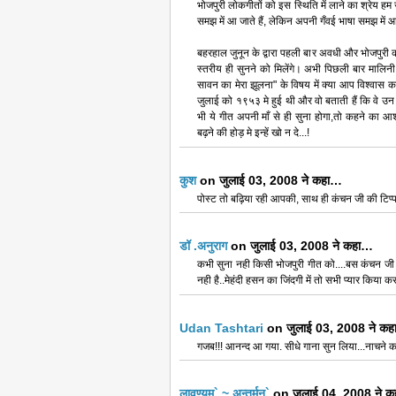
भोजपुरी लोकगीतों को इस स्थिति में लाने का श्रेय हम ज
समझ में आ जाते हैं, लेकिन अपनी गँवई भाषा समझ में
बहरहाल जुनून के द्वारा पहली बार अवधी और भोजपुरी 
स्तरीय ही सुनने को मिलेंगे। अभी पिछली बार मालिनी अव
सावन का मेरा झूलना" के विषय में क्या आप विश्वास क
जुलाई को १९५३ मे हुई थी और वो बताती हैं कि वे उन 
भी ये गीत अपनी माँ से ही सुना होगा,तो कहने का आश
बढ़ने की होड़ मे इन्हें खो न दे...!
कुश
on जुलाई 03, 2008 ने कहा…
पोस्ट तो बढ़िया रही आपकी, साथ ही कंचन जी की टिप्
डॉ .अनुराग
on जुलाई 03, 2008 ने कहा…
कभी सुना नही किसी भोजपुरी गीत को....बस कंचन जी
नही है..मेहंदी हसन का जिंदगी में तो सभी प्यार किया करत
Udan Tashtari
on जुलाई 03, 2008 ने क
गजब!!! आनन्द आ गया. सीधे गाना सुन लिया...नाचने क
लावण्यम्` ~ अन्तर्मन्`
on जुलाई 04, 2008 ने 