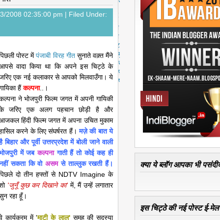
स्ट
पु
03/2008 02:35:00 pm |
Filed Under:
रा
नी
पो
स्ट
मु
पिछली पोस्ट में
पंजाबी विरह गीत
सुनाते वक़्त मैंने
ख्य
आपसे वादा किया था कि अपने इस चिट्ठे के
पृ
जरिए एक नई कलाकार से आपको मिलवाउँगा। ये
ष्ठ
गायिका हैं
कल्पना
..।
कल्पना ने भोजपुरी फिल्म जगत में अपनी गायिकी
के जरिए एक अलग पहचान छोड़ी है और
आजकल हिंदी फिल्म जगत में अपना उचित मुकाम
हासिल करने के लिए संघर्षरत हैं।
मज़े की बात ये
है बिहार और पूर्वी उत्तरप्रदेश में बोली जाने वाली
भोजपुरी में जब
कल्पना
गाती हैं तो कोई कह ही
क्या ये ब्लॉग आपका भी पसंदीद
नहीं सकता कि वो
असम
से ताल्लुक रखती हैं।
पिछले दो तीन हफ्तों से NDTV Imagine के
शो
'जुनूँ कुछ कर दिखाने का'
में, मैं उन्हें लगातार
सुन रहा हूँ।
इस चिट्ठे की नई पोस्ट ई-मेल क
वे कार्यक्रम में '
माटी के लाल'
समूह की सदस्या