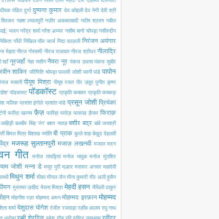
दत्ताराम वाडकर
दर्शन रावल
दलेर मेंहदी
दाग़ देहलवी
दिलजीत
दुष्यन्त कुमार
दीपक पंडित
दुर्गा
देव कोहली
देव नेगी
देवी श्री
ी सिरकर
नक़्श ल्यालपुरी
नज़ीर अकबराबादी
नदीम श्रवण
नबील
 पाई; भजन
नरेंद्र शर्मा
नरेश अय्यर
नसीम बानो चोपड़ा
नसीरुद्दीन
निरंजन अयंगार
निकिता गाँधी
निखिल पॉल जार्ज
निदा फ़ाज़ली
नीलाद्रि
ना मेहता
नीरज गोस्वामी
नीरज राजावत
नीरज श्रीधर
नूरजहाँ
नैयरा नूर
 खाँ
नेहा भसीन
पंकज उधास
पंकज सुबीर
पापोन
रवीन शाकिर
परिणिति चोपड़ा
पल्लवी जोशी
पवनी पांडे
पीयूष मिश्रा
ीनाज मसानी
पीयूष रजत
पीर ज़हूर
पुनीत कृष्ण
पॉडकॉस्ट
'होश'
पॉडकास्ट
प्रकृति कक्कर
प्रकृति कक्कड़
प्रसून जोशी
प्रियंका
रवेश मलिक
प्रशांत इंगोले
प्रशांत पांडे
फ़ैज़
फिराक़
्टनी
फरीदा खानम
फारिहा परवेज़
फारूख क़ैसर
बशीर बद्र
ी लाहिड़ी
बलबीर सिंह 'रंग'
बशर नवाज़
बांबे जयश्री
बी प्राक
्ती
बिमल मित्र
बिशाख ज्योति
बुल्ले शाह
बेख़ुद देहलवी
मजरूह सुल्तानपुरी
पेंद्र
मजाज़ लखनवी
मजाल
मदन
वन गीत
मनोज तापड़िया
मनोज भावुक
मनोज मुंतशिर
्याम जोशी
मन्ना डे
मयूर पुरी
मल्हार
मसरूर अनवर
महादेवी
मिथुन शर्मा
वस्थी
मीका
मीनल जैन
मीना कुमारी
मीर अली हुसैन
मेहदी हसन
 धीमन
मुस्तफा ज़ाहिद
मेघना मिश्रा
मैथिली ठाकुर
मोहम्मद
मोहन
मोहम्मद इरफ़ान
मोहनीश रज़ा
मोहम्मद अमन
येशुदास
योगेश
िता शर्मा
रंजीत रजवाड़ा
रक़ीब आलम
रघु नाथ
रब्बी शेरगिल
रवींद्र
त अरोड़ा
रमेश गौड़
रवि
रवींद्र उपाध्याय