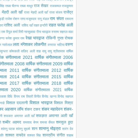
राज शेखर
सिंह
राघव चैतन्य
राघव माथुर
राजकमल
राजकुमार
 मेंहदी अली खाँ
राजेंद्र
राजा मेहदी अली खाँ
राजा संजय
राम संपत
ड्डी
राजेश रोशन
राणा मजूमदार
रानू मंडल
रामदत्त
राहत फतेह अली
राशिद अली
ेहरा
राशिद खाँ
राहत इन्दौरी
ल राम
रिपुल शर्मा
रिमी नात्सुकावा
रीना भारद्वाज
रुस्तम सहगल वफ़ा
रेखा भारद्वाज
रोंकिनी गुप्ता
रोचक
ग्गा
रूपेश कुमार राम
लता मंगेशकर
लोकगीत
वरुण
ंत प्यारेलाल
वनराज भाटिया
सुन्धरा कोमकली
वाज़िद अली शाह
वायु
वायु श्रीवास्तव
वार्षिक
्षिक संगीतमाला 2021
वार्षिक संगीतमाला 2006
 संगीतमाला 2008
वार्षिक संगीतमाला 2009
वार्षिक
ीतमाला 2011
वार्षिक संगीतमाला 2012
वार्षिक
ीतमाला 2014
वार्षिक संगीतमाला 2015
वार्षिक
ीतमाला 2017
वार्षिक संगीतमाला 2018
वार्षिक
गीतमाला 2020
वार्षिक संगीतमाला 2021
वार्षिक
्रकाश
विधि
विनय राम तिवारी
विनीत
विनोद खन्ना
विनोद सहगल
विशाल भारद्वाज
विशाल ददलानी
विशाल मिश्रा
णाडे
कर अहसान लॉय
शंकर महादेवन
शंकर-
शंकर टकर
शफक़त अमानत अली खाँ
नी
शफकत अमानत अली खाँ
शब्बीर अहमद
शमसुल हूदा
ी
शमशाद बेगम
शमसा कँवल
शान्तनु मोइत्रा
शान
शांतनु घटक
शांतनु सुदामे
शारंग देव
शाश्वत सचदेव
शास्त्रीय संगीत
पति
शाश्वत सिंह
शाहाब