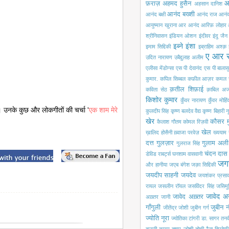
आ
फ़राज़
अहमद हुसैन
अहसान दानिश
आनंद बख्शी
आनंद बक्षी
आनंद राज आनं
आयुष्मान खुराना
आर आनंद
आरिफ़ लोहार
श्रीनिवासन
इंडियन ओशन
इंदीवर
इंदु जैन
इब्ने इंशा
इमाम सिद्दिकी
इब्राहिम अश्क़
ए आर 
उदित नारायण
उबैद्दुलाह अलीम
एलीसा मेंडोन्सा
एस पी देवानंद
एस पी बालासु
कुमार.
कपिल सिब्बल
कफ़ील आज़र
कमल 
क़तील शिफ़ाई
कविता सेठ
क़ाबिल अज
किशोर कुमार
कुँवर नारायण
कुँवर मोहि
। उनके कुछ और लोकगीतों की चर्चा '
एक शाम मेरे
कुलदीप सिंह
कृष्ण बलदेव वैद्य
कृष्ण बिहारी न
खेर
कौसर म
कैलाश गौतम
कोमल रिज़वी
खेल
ख़ालिद होसैनी
ख़्वाजा परवेज़
ख्ययाम
दत्त
गुलज़ार
गुलाम अली
गुलराज सिंह
चंदन दास
डेविड राबर्ट्स
घनशाम वासवानी
जग
और हानीया
जएब बंगेश
जक़ा सिद्दिकी
जयदीप साहनी
जयदेव
जयशंकर प्रसा
रायल
जसलीन रॉयल
जसविंदर सिंह
जसिमुद्
जावेद अ
जावेद अख़्तर
अख़्तर
जानी
गाँगुली
जुबीन 
जीतेंद्र जोशी
जुबीन गर्ग
ज्योति नूरा
ज्योतिका टांगरी
डा. सागर
तनव