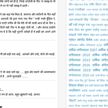
ैसे लोगो को ही है, जिन्हे अंग्रेजी के गीत ना समझ के भी
जैन
रश्मि विराग
रवींद्रनाथ टैगोर
रश्मि 
 आने पर भी नही समझ में आती।
राजशेखर
राजा
रिज़वी
राजा नारायण देव
को एक बड़ा मंच मिला है, कल्पना और मालिनी के गीत यहाँ
कृष्ण
राजेंद्र मेहता
राजेंद्र यादव
राजेश रे
स्थी जी द्वारा गाया गया गीत " नन्ही नन्ही बुँदिया रे,
रामधारी सिंह ' दिनकर '
जोशी
राम्या ब
र पाएंगे मनीष जी कि मेरी माँ की शादी आज ही के दिन ३
खाँ
राही मासूम रज़ा
राहुल देशपांडे
राहु
दिनों यही गीत गा के बहुत रोती थी...! और शायद उन्होने
रूना लैला
रूप कुमार राठौड़
रूपाली ज
य ये है कि बड़ी पुरानी धरोहरे हैं ये कही हम अपने आगे
कोहली
रोमी
रोशन
रोहित शर्मा
लक्ष्मीका
ग्रोवर
वर्षगाँठ विशेष
वसीम बरेलवी
व
वार
संगीतमाला
वार्षिक संगीतमाला 2015
वार्षिक संगीतमाला 2007
वार्षिक
पणी हमे बड़ी रास आई.. आपको और उन्हे, दोनो को बधाई
संगीतमाला 2010
वार्षिक संग
संगीतमाला 2013
वार्षिक संग
संगीतमाला 2016
वार्षिक संग
संगीतमाला 2019
वार्षिक सं
 ने जो कहा उसे पढ़ा ......कुछ ओर कहने की आवश्यकता
संगीतमााला 2018
वाली असी
विजय प
े है ...कभी सुनवाईये ........
विपिन पटवा
विभु पुरी
विलायत खाँ
विवेक रा
विशाल-शेखर
शं
वैभव मोदी
वैशाली म्हादे
हा…
जयकिशन
शकील आज़मी
शकील बदायुँ
ा मन हो आया. बहुत झुमवाये भाई. आभार.
शफ़क़त अली खाँ
शबाना आज़मी
शबी अल
'बिहारी'
शहरयार
शम्मी कपूर
शरीब तोशी
शारदा सिन्हा
शाल्मली खोलगडे
शाशा तिरु
कहा…