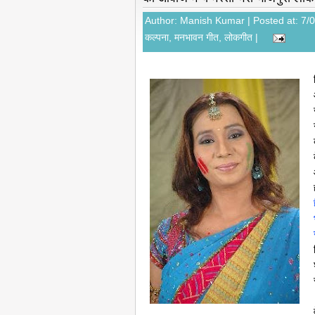
Author:
Manish Kumar
| Posted at: 7/
कल्पना
,
मनभावन गीत
,
लोकगीत
|