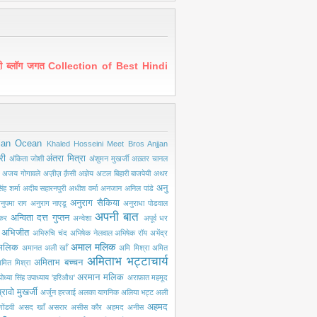
ंदी ब्लॉग जगत Collection of Best Hindi
ian Ocean
Khaled Hosseini
Meet Bros Anjjan
री
अंतरा मित्रा
अंकिता जोशी
अंशुमन मुखर्जी
अख़्तर चानल
अजय गोगावले
अज़ीज़ क़ैसी
अज्ञेय
अटल बिहारी बाजपेयी
अथर
अनु
ंह शर्मा
अदीब सहारनपुरी
अधीश वर्मा
अनजान
अनिल पांडे
अनुराग सैकिया
नुपमा राग
अनुराग नाएडू
अनुराधा पोडवाल
अपनी बात
अन्विता दत्त गुप्तन
ंकर
अन्वेशा
अपूर्व धर
अभिजीत
अभिरुचि चंद
अभिषेक नेलवाल
अभिषेक रॉय
अभेंद्र
अमाल मलिक
मलिक
अमानत अली खाँ
अमि मिश्रा
अमित
अमिताभ भट्टाचार्य
अमिताभ बच्चन
मित मिश्रा
अरमान मलिक
ोध्या सिंह उपाध्याय 'हरिऔध'
अराफ़ात महमूद
्रावो मुखर्जी
अर्जुन हरजाई
अलका यागनिक
अलिया भट्ट
अली
अहमद
ोंडवी
असद खाँ
असरार
असीस कौर
अहमद अनीस