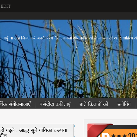
EDIT
ें...क्यूँ ना उन्हें जिन्दा करें अपने प्रिय गीतों, गजलों और कविताओं के माध्यम से! अगर साहित्
र्षिक संगीतमालाएँ
पसंदीदा कविताएँ
बातें किताबों की
ब्लॉगिंग
नई
वा हो गइले : आइए सुनें गायिका कल्पना
पो
कगीत