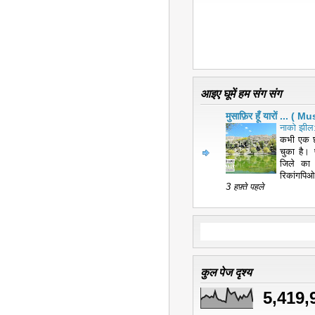
आइए घूमें हम संग संग
मुसाफ़िर हूँ यारों ... 
नाको झील:
कभी एक छ
चुका है। 
जिले का
रिकांगपिओ
3 हफ़्ते पहले
कुल पेज दृश्य
5,419,