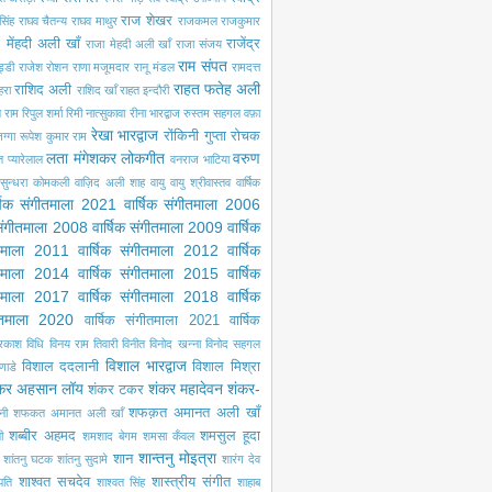
राज शेखर
सिंह
राघव चैतन्य
राघव माथुर
राजकमल
राजकुमार
 मेंहदी अली खाँ
राजेंद्र
राजा मेहदी अली खाँ
राजा संजय
राम संपत
ड्डी
राजेश रोशन
राणा मजूमदार
रानू मंडल
रामदत्त
राहत फतेह अली
राशिद अली
ेहरा
राशिद खाँ
राहत इन्दौरी
ल राम
रिपुल शर्मा
रिमी नात्सुकावा
रीना भारद्वाज
रुस्तम सहगल वफ़ा
रेखा भारद्वाज
रोंकिनी गुप्ता
रोचक
ग्गा
रूपेश कुमार राम
लता मंगेशकर
लोकगीत
वरुण
ंत प्यारेलाल
वनराज भाटिया
सुन्धरा कोमकली
वाज़िद अली शाह
वायु
वायु श्रीवास्तव
वार्षिक
्षिक संगीतमाला 2021
वार्षिक संगीतमाला 2006
 संगीतमाला 2008
वार्षिक संगीतमाला 2009
वार्षिक
ीतमाला 2011
वार्षिक संगीतमाला 2012
वार्षिक
ीतमाला 2014
वार्षिक संगीतमाला 2015
वार्षिक
ीतमाला 2017
वार्षिक संगीतमाला 2018
वार्षिक
गीतमाला 2020
वार्षिक संगीतमाला 2021
वार्षिक
्रकाश
विधि
विनय राम तिवारी
विनीत
विनोद खन्ना
विनोद सहगल
विशाल भारद्वाज
विशाल ददलानी
विशाल मिश्रा
णाडे
कर अहसान लॉय
शंकर महादेवन
शंकर-
शंकर टकर
शफक़त अमानत अली खाँ
नी
शफकत अमानत अली खाँ
शब्बीर अहमद
शमसुल हूदा
ी
शमशाद बेगम
शमसा कँवल
शान्तनु मोइत्रा
शान
शांतनु घटक
शांतनु सुदामे
शारंग देव
शाश्वत सचदेव
शास्त्रीय संगीत
पति
शाश्वत सिंह
शाहाब