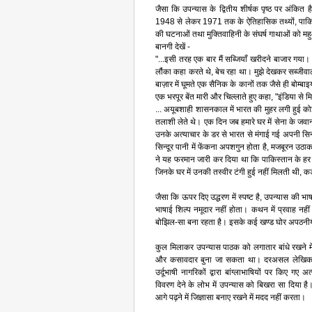
जैसा कि उपन्यास के द्वितीय शीर्षक पृष्ठ पर अंकित 
1948 से लेकर 1971 तक के ऐतिहासिक तथ्यों, पाकिस्ता
की घटनाओं तथा मुक्तिवाहिनी के संघर्ष गाथाओं को मह
बानगी देखें -
"...इसी तरह एक बार मैं सब्जियाँ खरीदने बाजार गया। 
लौंका कहा करते थे, बेच रहा था। मुझे देखकर सब्जीवाल
बाज़ार में घूमते एक सैनिक के कानों तक जैसे ही बोम्बा
एक भरपूर बेंत मारी और चिल्लाते हुए कहा, "इंडिया से मि
... अयूबशाही शासनकाल में भारत की मुहर लगी हुई क
तलाशी लेते थे। एक दिन जब हमारे घर में सेना के जवा
उनके अत्याचार के डर से भारत से मंगाई गई अपनी सिन
सिन्दूर पानी में फेंकना अपशगुन होता है, मजबूरन उठ
ने यह फरमान जारी कर दिया था कि पाकिस्तान के हर घ
जिनके घर में उनकी तस्वीर टंगी हुई नहीं मिलती थी, क
जैसा कि ऊपर दिए उद्धरण में स्पष्ट है, उपन्यास की भा
भाषाई शिल्प नमूदार नहीं होता। कथन में प्रवाह नह
बोझिल-सा बना रहता है। इसके कई खण्ड घोर अपठनीय ह
कुल मिलाकर उपन्यास पाठक को लगातार बांधे रखने में
और कसावदार बुना जा सकता था। दरअसल लेखिका ने मु
उर्दूभाषी नागरिकों द्वारा बांग्लाभाषियों पर किए गए अ
विवरण देने के लोभ में उपन्यास को बिखरा सा दिया ह
आगे पढ़ने में जिज्ञासा बनाए रखने में मदद नहीं करता।