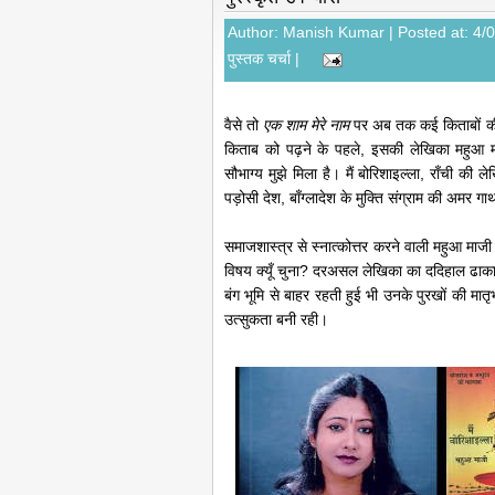
Author:
Manish Kumar
| Posted at: 4/
पुस्तक चर्चा
|
वैसे तो
एक शाम मेरे नाम
पर अब तक कई किताबों की च
किताब को पढ़ने के पहले, इसकी लेखिका महुआ
सौभाग्य मुझे मिला है। मैं बोरिशाइल्ला, राँची की 
पड़ोसी देश, बाँग्लादेश के मुक्ति संग्राम की अमर ग
समाजशास्त्र से स्नात्कोत्तर करने वाली महुआ माज
विषय क्यूँ चुना? दरअसल लेखिका का ददिहाल ढा
बंग भूमि से बाहर रहती हुई भी उनके पुरखों की मात
उत्सुकता बनी रही।