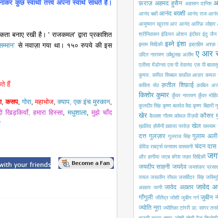
र कुछ स्वार्थी तत्त्व अपना स्वार्थ साधते हैं।
आ
फ़राज़
अहमद हुसैन
अहसान दानिश
आनंद बख्शी
आनंद बक्षी
आनंद राज आनं
आयुष्मान खुराना
आर आनंद
आरिफ़ लोहार
ोचकता बनाए रखी है। ' राजकमल' द्वारा प्रकाशित
श्रीनिवासन
इंडियन ओशन
इंदीवर
इंदु जैन
इब्ने इंशा
 सम्मान'
से नवाज़ा गया था। १५० रुपये की इस
इमाम सिद्दिकी
इब्राहिम अश्क़
ए आर 
उदित नारायण
उबैद्दुलाह अलीम
एलीसा मेंडोन्सा
एस पी देवानंद
एस पी बालासु
कुमार.
कपिल सिब्बल
कफ़ील आज़र
कमल 
े हैं
क़तील शिफ़ाई
कविता सेठ
क़ाबिल अज
किशोर कुमार
कुँवर नारायण
कुँवर मोहि
ा
,
कसप
,
गोरा
,
महाभोज
,
क्याप,
एक इंच मुस्कान
,
कुलदीप सिंह
कृष्ण बलदेव वैद्य
कृष्ण बिहारी न
दो खिड़कियाँ
,
हमारा हिस्सा
,
मधुशाला
,
मुझे चाँद
खेर
कौसर म
कैलाश गौतम
कोमल रिज़वी
ी
खेल
ख़ालिद होसैनी
ख़्वाजा परवेज़
ख्ययाम
दत्त
गुलज़ार
गुलाम अली
गुलराज सिंह
चंदन दास
डेविड राबर्ट्स
घनशाम वासवानी
जग
और हानीया
जएब बंगेश
जक़ा सिद्दिकी
जयदीप साहनी
जयदेव
जयशंकर प्रसा
रायल
जसलीन रॉयल
जसविंदर सिंह
जसिमुद्
जावेद अ
जावेद अख़्तर
अख़्तर
जानी
गाँगुली
जुबीन 
जीतेंद्र जोशी
जुबीन गर्ग
ज्योति नूरा
ज्योतिका टांगरी
डा. सागर
तनव