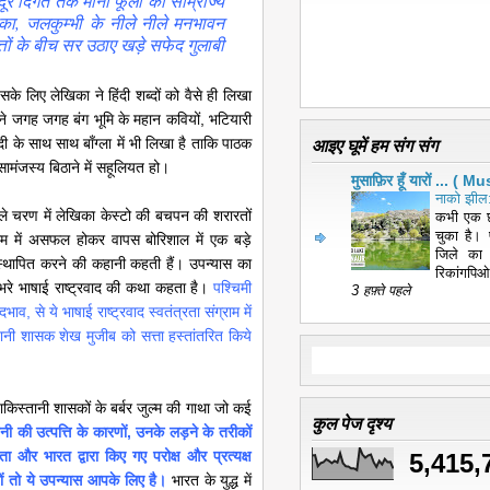
दूर दिगंत तक मानों फूलों को साम्राज्य
का, जलकुम्भी के नीले नीले मनभावन
त्तों के बीच सर उठाए खड़े सफेद गुलाबी
के लिए लेखिका ने हिंदी शब्दों को वैसे ही लिखा
न्होंने जगह जगह बंग भूमि के महान कवियों, भटियारी
आइए घूमें हम संग संग
्दी के साथ साथ बाँग्ला में भी लिखा है ताकि पाठक
मंजस्य बिठाने में सहूलियत हो।
मुसाफ़िर हूँ यारों ... 
नाको झील:
पहले चरण में लेखिका केस्टो की बचपन की शरारतों
कभी एक छ
चुका है। 
्रेम में असफल होकर वापस बोरिशाल में एक बड़े
जिले का
थापित करने की कहानी कहती हैं। उपन्यास का
रिकांगपिओ
ं उभरे भाषाई राष्ट्रवाद की कथा कहता है।
पश्चिमी
3 हफ़्ते पहले
भाव, से ये भाषाई राष्ट्रवाद स्वतंत्रता संग्राम में
नी शासक शेख मुजीब को सत्ता हस्तांतरित किये
पाकिस्तानी शासकों के बर्बर जुल्म की गाथा जो कई
कुल पेज दृश्य
ी की उत्पत्ति के कारणों, उनके लड़ने के तरीकों
ा और भारत द्वारा किए गए परोक्ष और प्रत्यक्ष
5,415,
 हों तो ये उपन्यास आपके लिए है।
भारत के युद्ध में