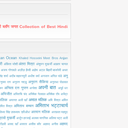
ंदी ब्लॉग जगत Collection of Best Hindi
ian Ocean
Khaled Hosseini
Meet Bros Anjjan
री
अंतरा मित्रा
अंकिता जोशी
अंशुमन मुखर्जी
अख़्तर चानल
अजय गोगावले
अज़ीज़ क़ैसी
अज्ञेय
अटल बिहारी बाजपेयी
अथर
अनु
ंह शर्मा
अदीब सहारनपुरी
अधीश वर्मा
अनजान
अनिल पांडे
अनुराग सैकिया
नुपमा राग
अनुराग नाएडू
अनुराधा पोडवाल
अपनी बात
अन्विता दत्त गुप्तन
ंकर
अन्वेशा
अपूर्व धर
अभिजीत
अभिरुचि चंद
अभिषेक नेलवाल
अभिषेक रॉय
अभेंद्र
अमाल मलिक
मलिक
अमानत अली खाँ
अमि मिश्रा
अमित
अमिताभ भट्टाचार्य
अमिताभ बच्चन
मित मिश्रा
अरमान मलिक
ोध्या सिंह उपाध्याय 'हरिऔध'
अराफ़ात महमूद
्रावो मुखर्जी
अर्जुन हरजाई
अलका यागनिक
अलिया भट्ट
अली
अहमद
ोंडवी
असद खाँ
असरार
असीस कौर
अहमद अनीस