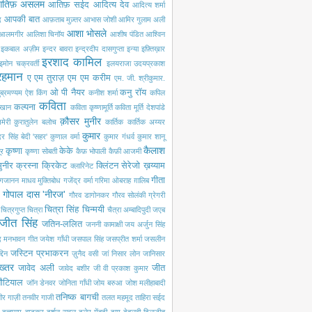
तिफ़ असलम
आतिफ़ सईद
आदित्य देव
आदित्य शर्मा
आपकी बात
द
आफ़ताब मुज़्तर
आभास जोशी
आमिर गुलाम अली
आशा भोसले
आलमगीर
आलिशा चिनॉय
आशीष पंडित
आश्विन
इकबाल अज़ीम
इन्दर बावरा
इन्द्रदीप दासगुप्ता
इन्या
इफ़्तिख़ार
इरशाद कामिल
इमोन चक्रवर्ती
इलयराजा
उदयप्रकाश
रहमान
ए एम तुराज़
एम एम करीम
एम. जी. श्रीकुमार.
ओ पी नैयर
कनु रॉय
ब्रमण्यम
ऐश किंग
कनीश शर्मा
कपिल
कविता
कल्पना
खान
कविता कृष्णामूर्ति
कविता मूर्ति देशपांडे
क़ौसर मुनीर
मेरी
क़ुरातुलेन बलोच
कार्तिक
कार्तिक अय्यर
कुमार
ंदर सिंह बेदी 'सहर'
कुणाल वर्मा
कुमार गंधर्व
कुमार शानू
कैलाश
कृष्णा
केके
ूर
कृष्णा सोबती
कैफ़ भोपाली
कैफ़ी आजमी
ुनीर
क्रस्ना
क्रिकेट
क्लिंटन सेरेजो
ख़य्याम
क्लारिनेट
गीता
गजानन माधव मुक्तिबोध
गजेंद्र वर्मा
गरिमा ओबराह
ग़ालिब
गोपाल दास 'नीरज'
गौरव डागोनकर
गौरव सोलंकी
ग्रेगरी
चित्रा सिंह
चिन्मयी
चित्रगुप्त
चित्रा
चैत्रा अम्बादिपुदी
जएब
जीत सिंह
जतिन-ललित
जननी कामाक्षी
जय अर्जुन सिंह
द मनभावन गीत
जयेश गाँधी
जसपाल सिंह
जसप्रीत शर्मा
जसलीन
जस्टिन प्रभाकरन
दिन
ज़ुनैद वसी
जां निसार लोन
जानिसार
ख्तर
जावेद अली
जीत
जावेद बशीर
जी वी प्रकाश कुमार
नौटियाल
जॉन डेनवर
जोनिता गाँधी
जोय बरुआ
जोश मलीहाबादी
तनिष्क बागची
ीर गाज़ी
तनवीर गाजी
तलत महमूद
ताहिरा सईद