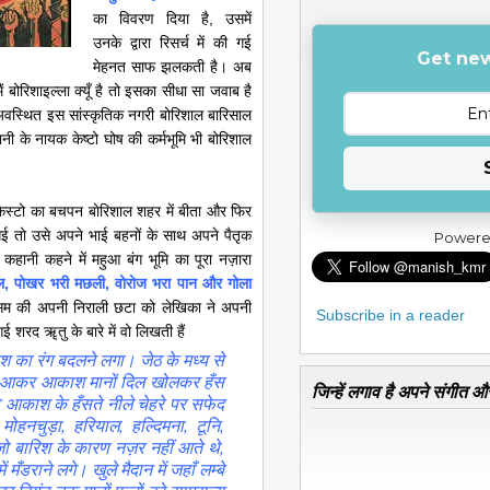
का विवरण दिया है, उसमें
उनके द्वारा रिसर्च में की गई
Get new
मेहनत साफ झलकती है। अब
ं बोरिशाइल्ला क्यूँ है तो इसका सीधा सा जवाब है
में अवस्थित इस सांस्कृतिक नगरी बोरिशाल बारिसाल
नी के नायक केष्टो घोष की कर्मभूमि भी बोरिशाल
 केस्टो का बचपन बोरिशाल शहर में बीता और फिर
ई तो उसे अपने भाई बहनों के साथ अपने पैतृक
Powere
कहानी कहने में महुआ बंग भूमि का पूरा नज़ारा
ल, पोखर भरी मछली, वोरोज भरा पान और गोला
म की अपनी निराली छटा को लेखिका ने अपनी
Subscribe in a reader
आई शरद ॠतु के बारे में वो लिखती हैं
श का रंग बदलने लगा। जेठ के मध्य से
में आकर आकाश मानों दिल खोलकर हँस
जिन्हें लगाव है अपने संगीत और
ड आकाश के हँसते नीले चेहरे पर सफेद
ोहनचुड़ा, हरियाल, हल्दिमना, टूनि,
ी जो बारिश के कारण नज़र नहीं आते थे,
मँडराने लगे। खुले मैदान में जहाँ लम्बे