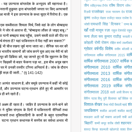
है - यह उपन्यास बांग्लादेश के अभ्युदय की महागाथा है।
जैन
रश्मि विराग
रवींद्रनाथ टैगोर
रश्मि 
नी हुकूमत द्वारा बांग्लादेशी जनता पर किए अत्याचारों
राजशेखर
राजा
रिज़वी
राजा नारायण देव
ुआ माजी ने इस उपन्यास के कथा सूत्र में पिरोया है। एक
कृष्ण
राजेंद्र मेहता
राजेंद्र यादव
राजेश रे
रामधारी सिंह ' दिनकर '
जोशी
राम्या ब
एक सब्जीवाला शिमला मिर्च, जिसे वहां के लोग बोम्बाइया
खाँ
े ने जोर से आवाज दी, "बोम्बाइया लौंका ले जाइए बाबू।"
राही मासूम रज़ा
राहुल देशपांडे
राहु
इया यानी बम्बइया शब्द पहुँचा, उसने सब्जी वाले की पीठ पर
रूना लैला
रूप कुमार राठौड़
रूपाली ज
र्च मंगाता है? यहां पाकिस्तान में पैदा नहीं कर सकता?"
कोहली
रोमी
रोशन
रोहित शर्मा
लक्ष्मीका
ोई भी चीज रखना जुर्म माना जाता था। सैनिक घर-घर की
ग्रोवर
वर्षगाँठ विशेष
वसीम बरेलवी
व
न भारतीय सामानों की जांच करने घुस आए तब मेरी मां को
वार
संगीतमाला
वार्षिक संगीतमाला 2015
्दूर की डिबिया को, यह जानते हुए भी कि सुहागन के लिए
वार्षिक संगीतमाला 2007
वार्षिक
ाकर खिड़की से बाहर फेंकना पड़ा था...इस बीच अयूब खान
संगीतमाला 2010
वार्षिक संग
र में उनकी तस्वीर टाँगना अनिवार्य है। जांच के दौरान
ड़ी सज़ा दी जाती...” (पृ 141-142)
संगीतमाला 2013
वार्षिक संग
संगीतमाला 2016
वार्षिक संग
षा अत्यंत साधारण है, और समूचे उपन्यास में कहीं भी कोई
संगीतमाला 2019
वार्षिक सं
ीं है, और उपन्यास घटना-प्रधान होते हुए भी आमतौर पर
संगीतमााला 2018
वाली असी
विजय प
ी बने रहते हैं।
विपिन पटवा
विभु पुरी
विलायत खाँ
विवेक रा
विशाल-शेखर
शं
 अक्षम ही रहता है। जाहिर है उपन्यास के ताने-बाने को
वैभव मोदी
वैशाली म्हादे
क्ति संग्राम के दिनों में पाकिस्तानी सैनिकों तथा
जयकिशन
शकील आज़मी
शकील बदायुँ
त्याचारों तथा मुक्तिवाहिनी के कार्यों के बहुत प्रामाणिक
शफ़क़त अली खाँ
शबाना आज़मी
शबी अल
ै। घटना प्रधान कथानक में सस्पेंस का सर्वथा अभाव भी
'बिहारी'
शहरयार
शम्मी कपूर
शरीब तोशी
शारदा सिन्हा
शाल्मली खोलगडे
शाशा तिरु