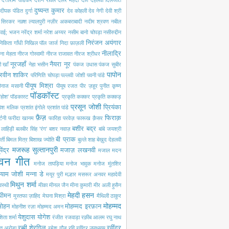
दत्ताराम वाडकर
दर्शन रावल
दलेर मेंहदी
दाग़ देहलवी
दिलजीत
दुष्यन्त कुमार
दीपक पंडित
दुर्गा
देव कोहली
देव नेगी
देवी श्री
ी सिरकर
नक़्श ल्यालपुरी
नज़ीर अकबराबादी
नदीम श्रवण
नबील
 पाई; भजन
नरेंद्र शर्मा
नरेश अय्यर
नसीम बानो चोपड़ा
नसीरुद्दीन
निरंजन अयंगार
निकिता गाँधी
निखिल पॉल जार्ज
निदा फ़ाज़ली
नीलाद्रि
ना मेहता
नीरज गोस्वामी
नीरज राजावत
नीरज श्रीधर
नूरजहाँ
नैयरा नूर
 खाँ
नेहा भसीन
पंकज उधास
पंकज सुबीर
पापोन
रवीन शाकिर
परिणिति चोपड़ा
पल्लवी जोशी
पवनी पांडे
पीयूष मिश्रा
ीनाज मसानी
पीयूष रजत
पीर ज़हूर
पुनीत कृष्ण
पॉडकॉस्ट
'होश'
पॉडकास्ट
प्रकृति कक्कर
प्रकृति कक्कड़
प्रसून जोशी
प्रियंका
रवेश मलिक
प्रशांत इंगोले
प्रशांत पांडे
फ़ैज़
फिराक़
्टनी
फरीदा खानम
फारिहा परवेज़
फारूख क़ैसर
बशीर बद्र
ी लाहिड़ी
बलबीर सिंह 'रंग'
बशर नवाज़
बांबे जयश्री
बी प्राक
्ती
बिमल मित्र
बिशाख ज्योति
बुल्ले शाह
बेख़ुद देहलवी
मजरूह सुल्तानपुरी
पेंद्र
मजाज़ लखनवी
मजाल
मदन
वन गीत
मनोज तापड़िया
मनोज भावुक
मनोज मुंतशिर
्याम जोशी
मन्ना डे
मयूर पुरी
मल्हार
मसरूर अनवर
महादेवी
मिथुन शर्मा
वस्थी
मीका
मीनल जैन
मीना कुमारी
मीर अली हुसैन
मेहदी हसन
 धीमन
मुस्तफा ज़ाहिद
मेघना मिश्रा
मैथिली ठाकुर
मोहम्मद
मोहन
मोहम्मद इरफ़ान
मोहनीश रज़ा
मोहम्मद अमन
येशुदास
योगेश
िता शर्मा
रंजीत रजवाड़ा
रक़ीब आलम
रघु नाथ
रब्बी शेरगिल
रवींद्र
त अरोड़ा
रमेश गौड़
रवि
रवींद्र उपाध्याय