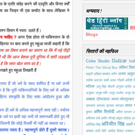
त के प्रति संदेह करने की प्रवृति और विगत वर्षों
धन्यवाद !
 हिंसा का जिक्र भी एक कचोट के साथ लेखिका ने
हि
न दिमाग में स्वतः उठते हैं।
Blogs
नना चाहिए ?
अगर ऍसा होता तो पाकिस्तान के दो
रक्रिया पर बात करते हुए महुआ माजी कहती हैं कि
न्यास का विषय बनाने का कारण था कि मैं नई पीढ़ी
सितारों की महफिल
ी थी कि आज बेशक पूरी दुनिया में सारी लड़ाइयाँ
Gulzar
Coke Studio
Ind
 है कि सारा खेल सत्ता का है।
अंकित तिवा
Phish
The Shruti Box
 रखते हुए महुआ लिखती हैं
अजय अतुल
ज़ाहरी
अखिल सचदेव
अग्नि
नफ़ीस
अदनान सामी
अदम गोंडवी
अदिति सि
तत्व हैं जो धर्म के साथ शामिल हैं या धर्म उनमें
मलिक
अनु सिंह चौधरी
अनुपम अमोद
अ
 है कि पूर्वी पाकिस्तानियों के लिए धर्म से अधिक
अनुवाद
अनुषा मणि
अनूप जलोटा
अनूप श
, साहित्य संस्कृति के लिए भाषा आंदोलन हुआ और
अब्बास टॉयरवाला
अभय जोधपुरकर
अमल 
उपाध्याय
अमज़द इस्लाम अमज़द
ही धर्म से अधिक महत्त्वपूर्ण सत्ता रही। वर्चस्व
अमित त्रिवेदी
कुमार
अमित प्रधान
अ
 धर्म पर हावी रहा तभी तो समानधर्मी होते हुए भी
अमिताभ वर्मा
अमीर मीनाई
अमृता प्रीतम
अय
श आए जितनी कि कोई विधर्मी भी नहीं आ सकता था।
अरिजीत सिंह
अर्को प
अरिजित सिंह
ाया जाता है। महत्त्वपूर्ण होते हैं दूसरे कारक।
अब्बास
अली सेठी
अशोक मिश्रा
असग़र ग