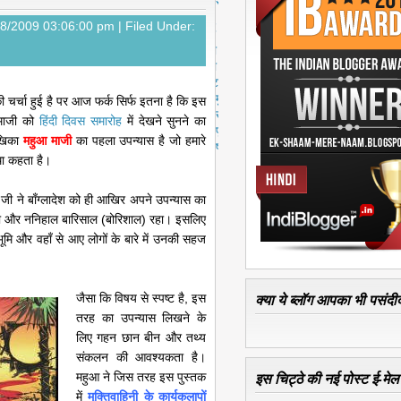
स्ट
पु
08/2009 03:06:00 pm |
Filed Under:
रा
नी
पो
स्ट
मु
र्चा हुई है पर आज फर्क सिर्फ इतना है कि इस
ख्य
 माजी को
हिंदी दिवस समारोह
में देखने सुनने का
पृ
लेखिका
महुआ माजी
का पहला उपन्यास है जो हमारे
ष्ठ
ाथा कहता है।
ी जी ने बाँग्लादेश को ही आखिर अपने उपन्यास का
का और ननिहाल बारिसाल (बोरिशाल) रहा। इसलिए
ृभूमि और वहाँ से आए लोगों के बारे में उनकी सहज
क्या ये ब्लॉग आपका भी पसंदीद
जैसा कि विषय से स्पष्ट है, इस
तरह का उपन्यास लिखने के
लिए गहन छान बीन और तथ्य
संकलन की आवश्यकता है।
इस चिट्ठे की नई पोस्ट ई-मेल क
महुआ ने जिस तरह इस पुस्तक
में
मुक्तिवाहिनी के कार्यकलापों