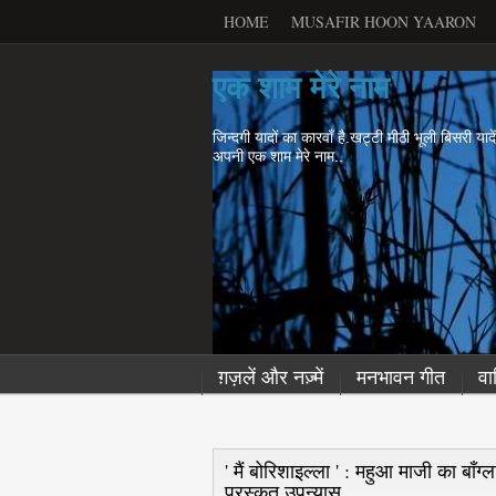
HOME
MUSAFIR HOON YAARON
एक शाम मेरे नाम
जिन्दगी यादों का कारवाँ है.खट्टी मीठी भूली बिसरी याद
अपनी एक शाम मेरे नाम..
ग़ज़लें और नज़्में
मनभावन गीत
वा
' मैं बोरिशाइल्‍ला ' : महुआ माजी का बाँग
पुरस्कृत उपन्यास