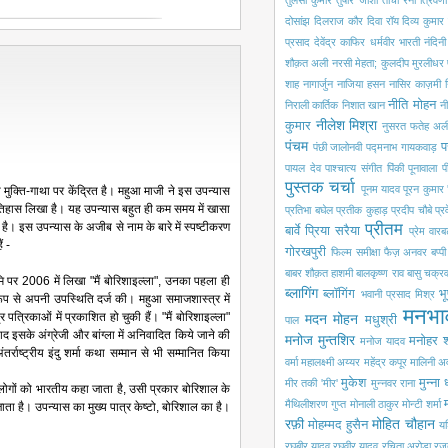
तुलसी कुमार
तुषार जोशी
तोची रैना
त्रिवेणी
दोसांझ
दिलराज कौर
दिवा रॉय
दिव्य कुमार
प्रसाद
देवेंद्र काफिर
धर्मवीर भारती
नंदिन
शौक़त अली
नरसी मेहता; कुलदीप मुरलीधर
शाह
नागार्जुन
नाजिया हसन
नासिर काज़मी
नीति मोहन
निराली कार्तिक
निशात खान
नी
नीलेश मिश्रा
कुमार
नुसरत फतेह अली
पंचम
प
पंछी जालोनवी
पद्मनाभ गायकवाड़
पायल देव
पाश्चात्य संगीत
पिंकी पूनावाला
प
पुस्तक चर्चा
पूनम यादव
पूरन कुमार 
ी मुक्ति-गाथा पर केंद्रित है। महुआ माजी ने इस उपन्यास
इतिहास लिखा है। यह उपन्यास बहुत ही कम समय में खासा
प्रतिभा बघेल
प्रतीक कुहाड़
प्रदीप चौबे
प्
है। इस उपन्यास के अजीब से नाम के बारे में स्पष्टीकरण
प्रीतम
बार्वे
प्रिया सरैया
प्रेम वारबर
ं -
गोरखपुरी
फिल्म समीक्षा
फैज़ अनवर
बप्प
बाबर शौक़त हाशमी
बालकृष्ण राव
बासु चक्रवर
्‍ठभूमि पर 2006 में लिखा "मैं बोरिशाइल्ला", उनका पहला ही
ब्लागिंग
ब्लॉगिंग
भू
भवानी प्रसाद मिश्र
थ रूप से अपनी उपस्थिति दर्ज की। महुआ समाजशास्‍त्र में
मनभा
त्रिकाओं में प्रकाशित हो चुकी हैं। "मैं बोरिशाइल्‍ला"
मदन मोहन
मधुश्री
पाल
द इसके अंग्रेजी और बांग्ला में अनिवादित किये जाने की
मनोज मुन्तशिर
मनोहर श
मनोज यादव
र्राष्ट्रीय इंदु शर्मा कथा सम्मान से भी सम्मानित किया
वर्मा
महालक्ष्मी अय्यर
महेंद्र कपूर
मालिनी अ
मुकेश
मुन्ना
मीर तकी 'मीर'
मुन्नवर राना
 लोगों को भारतीय कहा जाता है, उसी प्रकार बोरिशाल के
मैथिलीशरण गुप्त
मोनाली ठाकुर
मोन्टी शर्मा
ाता है। उपन्यास का मुख्य पात्र केष्टो, बोरिशाल का है।
रफ़ी
मोहित चौहान
मोहम्मद हुसैन
यश
रघुबीर यादव
रघुवीर यादव
रचिता अरोड़ा
रज