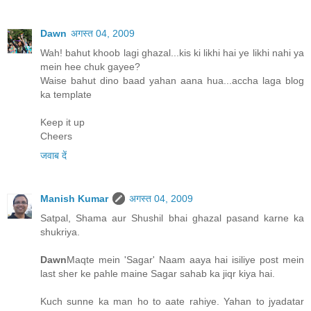
Dawn
अगस्त 04, 2009
Wah! bahut khoob lagi ghazal...kis ki likhi hai ye likhi nahi ya
mein hee chuk gayee?
Waise bahut dino baad yahan aana hua...accha laga blog
ka template
Keep it up
Cheers
जवाब दें
Manish Kumar
अगस्त 04, 2009
Satpal, Shama aur Shushil bhai ghazal pasand karne ka
shukriya.
Dawn
Maqte mein 'Sagar' Naam aaya hai isiliye post mein
last sher ke pahle maine Sagar sahab ka jiqr kiya hai.
Kuch sunne ka man ho to aate rahiye. Yahan to jyadatar