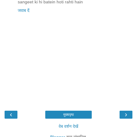
sangeet ki hi batein hoti rahti hain
जवाब दें
‹
›
मुख्यपृष्ठ
वेब वर्शन देखें
Blogger
द्वारा संचालित.