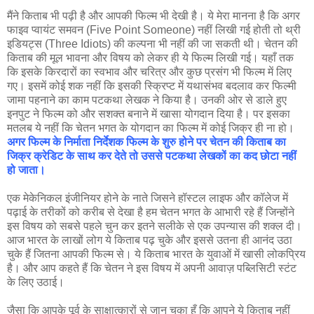
मैंने किताब भी पढ़ी है और आपकी फिल्म भी देखी है। ये मेरा मानना है कि अगर
फाइव प्वायंट समवन (Five Point Someone) नहीं लिखी गई होती तो थ्री
इडियट्स (Three Idiots) की कल्पना भी नहीं की जा सकती थी। चेतन की
किताब की मूल भावना और विषय को लेकर ही ये फिल्म लिखी गई। यहाँ तक
कि इसके किरदारों का स्वभाव और चरित्र और कुछ प्रसंग भी फिल्म में लिए
गए। इसमें कोई शक नहीं कि इसकी स्क्रिप्ट में यथासंभव बदलाव कर फिल्मी
जामा पहनाने का काम पटकथा लेखक ने किया है। उनकी ओर से डाले हुए
इनपुट ने फिल्म को और सशक्त बनाने में खासा योगदान दिया है। पर इसका
मतलब ये नहीं कि चेतन भगत के योगदान का फिल्म में कोई जिक्र ही ना हो।
अगर फिल्म के निर्माता निर्देशक फिल्म के शुरु होने पर चेतन की किताब का
जिक्र क्रेडिट के साथ कर देते तो उससे पटकथा लेखकों का कद छोटा नहीं
हो जाता।
एक मेकेनिकल इंजीनियर होने के नाते जिसने हॉस्टल लाइफ और कॉलेज में
पढ़ाई के तरीकों को करीब से देखा है हम चेतन भगत के आभारी रहे हैं जिन्होंने
इस विषय को सबसे पहले चुन कर इतने सलीके से एक उपन्यास की शक्ल दी।
आज भारत के लाखों लोग ये किताब पढ़ चुके और इससे उतना ही आनंद उठा
चुके हैं जितना आपकी फिल्म से। ये किताब भारत के युवाओं में खासी लोकप्रिय
है। और आप कहते हैं कि चेतन ने इस विषय में अपनी आवाज़ पब्लिसिटी स्टंट
के लिए उठाई।
जैसा कि आपके पूर्व के साक्षात्कारों से जान चुका हूँ कि आपने ये किताब नहीं