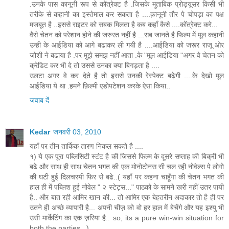
.उनके पास कानूनी रूप से कोंत्रेक्ट है .जिसके मुताबिक प्रोड्यूसर किसी भी
तरीके से कहानी का इस्तेमाल कर सकता है ....क़ानूनी तौर पे चोपड़ा का पक्ष
मजबूत है ..इससे राइटर को सबक मिलता है कब कहाँ कैसे ....कोंत्रेक्ट करे...
वैसे चेतन को परेशान होने की जरुरत नहीं है ...सब जानते है फिल्म में मूल कहानी
उन्ही के आईडिया को आगे बढाकर ली गयी है ....आईडिया को जरूर राजू ओर
जोशी ने बढाया है .पर मुझे समझ नहीं आता .के "मूल आईडिया "अगर वे चेतन को
क्रेडिट कर भी दे तो उससे उनका क्या बिगड़ता है ....
उलटा अगर वे कर देते है तो इससे उनकी रेस्पेक्ट बढ़ेगी ....के देखो मूल
आईडिया ये था .हमने फ़िल्मी एडोपटेशन करके ऐसा किया..
जवाब दें
Kedar
जनवरी 03, 2010
यहाँ पर तीन तार्किक तारण निकल सकते है ....
१) ये एक पूरा पब्लिसिटी स्टंट है की जिससे फिल्म के दूसरे सप्ताह की बिक्री भी
बढे और साथ ही साथ चेतन भगत की एक मोनोटोनस सी चल रही नोवेल्स पे लोगो
की घटी हुई दिलचस्पी फिर से बढे..( यहाँ पर कहना चाहूँगा की चेतन भगत की
हाल ही में पब्लिश हुई नोवेल " २ स्टेट्स..." पाठको के सामने खरी नहीं उतर पायी
है.. और बात रही आमिर खान की... तो आमिर एक बेहतरीन अदाकार तो है ही पर
उतने ही अच्छे व्यापारी है... अपनी चीज़ को वो हर हाल में बेचेंगे और यह इश्यु भी
उसी मार्केटिंग का एक ज़रिया है.. so, its a pure win-win situation for
both the parties...)