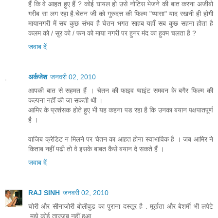
हैं कि वे आहत हुए हैं ? कोई घायल हो उसे नोटिस भेजने की बात करना अजीबो
गरीब सा लग रहा है.चेतन जी को गुरुदत्त की फिल्म "प्यासा" याद रखनी ही होगी
मायानगरी में सब कुछ संभव है चेतन भगत साहब यहाँ सब कुछ सहना होता है
कलम को / सुर को / फन को माया नगरी पर हुनर मंद का हुक्म चलता है ?
जवाब दें
अर्कजेश
जनवरी 02, 2010
आपकी बात से सहमत हैं । चेतन की फाइव प्‍वाइंट समवन के बगैर फिल्‍म की
कल्‍पना नहीं की जा सकती थी ।
आमिर के प्रशंसक होते हुए भी यह कहना पड रहा है कि उनका बयान पक्षपातपूर्ण
है ।
वाजिब क्रेडिट न मिलने पर चेतन का आहत होना स्‍वाभाविक है । जब आमिर ने
किताब नहीं पढी तो वे इसके बाबत कैसे बयान दे सकते हैं ।
जवाब दें
RAJ SINH
जनवरी 02, 2010
चोरी और सीनाजोरी बोलीवुड का पुराना दस्तूर है . मूर्खता और बेशर्मी भी लपेटे
.मुझे कोई ताज्जुब नहीं हुआ .