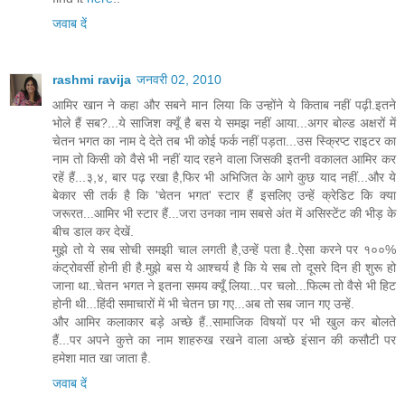
जवाब दें
rashmi ravija
जनवरी 02, 2010
आमिर खान ने कहा और सबने मान लिया कि उन्होंने ये किताब नहीं पढ़ी.इतने
भोले हैं सब?...ये साजिश क्यूँ है बस ये समझ नहीं आया...अगर बोल्ड अक्षरों में
चेतन भगत का नाम दे देते तब भी कोई फर्क नहीं पड़ता...उस स्क्रिप्ट राइटर का
नाम तो किसी को वैसे भी नहीं याद रहने वाला जिसकी इतनी वकालत आमिर कर
रहें हैं...३,४, बार पढ़ रखा है,फिर भी अभिजित के आगे कुछ याद नहीं...और ये
बेकार सी तर्क है कि 'चेतन भगत' स्टार हैं इसलिए उन्हें क्रेडिट कि क्या
जरूरत...आमिर भी स्टार हैं...जरा उनका नाम सबसे अंत में असिस्टेंट की भीड़ के
बीच डाल कर देखें.
मुझे तो ये सब सोची समझी चाल लगती है,उन्हें पता है..ऐसा करने पर १००%
कंट्रोवर्सी होनी ही है.मुझे बस ये आश्चर्य है कि ये सब तो दूसरे दिन ही शुरू हो
जाना था..चेतन भगत ने इतना समय क्यूँ लिया...पर चलो...फिल्म तो वैसे भी हिट
होनी थी...हिंदी समाचारों में भी चेतन छा गए...अब तो सब जान गए उन्हें.
और आमिर कलाकार बड़े अच्छे हैं..सामाजिक विषयों पर भी खुल कर बोलते
हैं...पर अपने कुत्ते का नाम शाहरुख रखने वाला अच्छे इंसान की कसौटी पर
हमेशा मात खा जाता है.
जवाब दें