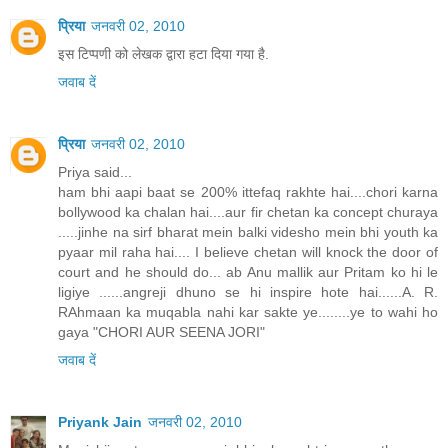
प्रिया
जनवरी 02, 2010
इस टिप्पणी को लेखक द्वारा हटा दिया गया है.
जवाब दें
प्रिया
जनवरी 02, 2010
Priya said...
ham bhi aapi baat se 200% ittefaq rakhte hai....chori karna
bollywood ka chalan hai....aur fir chetan ka concept churaya
.....jinhe na sirf bharat mein balki videsho mein bhi youth ka
pyaar mil raha hai.... I believe chetan will knock the door of
court and he should do... ab Anu mallik aur Pritam ko hi le
ligiye ......angreji dhuno se hi inspire hote hai......A. R.
RAhmaan ka muqabla nahi kar sakte ye........ye to wahi ho
gaya "CHORI AUR SEENA JORI"
जवाब दें
Priyank Jain
जनवरी 02, 2010