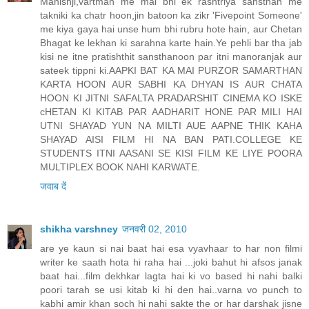
Manishji,vartman me mai bhi ek rashtriya sansthan me
takniki ka chatr hoon,jin batoon ka zikr 'Fivepoint Someone'
me kiya gaya hai unse hum bhi rubru hote hain, aur Chetan
Bhagat ke lekhan ki sarahna karte hain.Ye pehli bar tha jab
kisi ne itne pratishthit sansthanoon par itni manoranjak aur
sateek tippni ki.AAPKI BAT KA MAI PURZOR SAMARTHAN
KARTA HOON AUR SABHI KA DHYAN IS AUR CHATA
HOON KI JITNI SAFALTA PRADARSHIT CINEMA KO ISKE
cHETAN KI KITAB PAR AADHARIT HONE PAR MILI HAI
UTNI SHAYAD YUN NA MILTI AUE AAPNE THIK KAHA
SHAYAD AISI FILM HI NA BAN PATI.COLLEGE KE
STUDENTS ITNI AASANI SE KISI FILM KE LIYE POORA
MULTIPLEX BOOK NAHI KARWATE.
जवाब दें
shikha varshney
जनवरी 02, 2010
are ye kaun si nai baat hai esa vyavhaar to har non filmi
writer ke saath hota hi raha hai ...joki bahut hi afsos janak
baat hai...film dekhkar lagta hai ki vo based hi nahi balki
poori tarah se usi kitab ki hi den hai..varna vo punch to
kabhi amir khan soch hi nahi sakte the or har darshak jisne