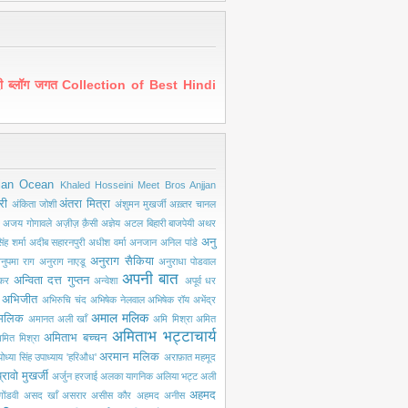
ंदी ब्लॉग जगत Collection of Best Hindi
ian Ocean
Khaled Hosseini
Meet Bros Anjjan
री
अंतरा मित्रा
अंकिता जोशी
अंशुमन मुखर्जी
अख़्तर चानल
अजय गोगावले
अज़ीज़ क़ैसी
अज्ञेय
अटल बिहारी बाजपेयी
अथर
अनु
ंह शर्मा
अदीब सहारनपुरी
अधीश वर्मा
अनजान
अनिल पांडे
अनुराग सैकिया
नुपमा राग
अनुराग नाएडू
अनुराधा पोडवाल
अपनी बात
अन्विता दत्त गुप्तन
ंकर
अन्वेशा
अपूर्व धर
अभिजीत
अभिरुचि चंद
अभिषेक नेलवाल
अभिषेक रॉय
अभेंद्र
अमाल मलिक
मलिक
अमानत अली खाँ
अमि मिश्रा
अमित
अमिताभ भट्टाचार्य
अमिताभ बच्चन
मित मिश्रा
अरमान मलिक
ोध्या सिंह उपाध्याय 'हरिऔध'
अराफ़ात महमूद
्रावो मुखर्जी
अर्जुन हरजाई
अलका यागनिक
अलिया भट्ट
अली
अहमद
ोंडवी
असद खाँ
असरार
असीस कौर
अहमद अनीस