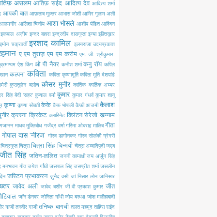
तिफ़ असलम
आतिफ़ सईद
आदित्य देव
आदित्य शर्मा
आपकी बात
द
आफ़ताब मुज़्तर
आभास जोशी
आमिर गुलाम अली
आशा भोसले
आलमगीर
आलिशा चिनॉय
आशीष पंडित
आश्विन
इकबाल अज़ीम
इन्दर बावरा
इन्द्रदीप दासगुप्ता
इन्या
इफ़्तिख़ार
इरशाद कामिल
इमोन चक्रवर्ती
इलयराजा
उदयप्रकाश
रहमान
ए एम तुराज़
एम एम करीम
एम. जी. श्रीकुमार.
ओ पी नैयर
कनु रॉय
ब्रमण्यम
ऐश किंग
कनीश शर्मा
कपिल
कविता
कल्पना
खान
कविता कृष्णामूर्ति
कविता मूर्ति देशपांडे
क़ौसर मुनीर
मेरी
क़ुरातुलेन बलोच
कार्तिक
कार्तिक अय्यर
कुमार
ंदर सिंह बेदी 'सहर'
कुणाल वर्मा
कुमार गंधर्व
कुमार शानू
कैलाश
कृष्णा
केके
ूर
कृष्णा सोबती
कैफ़ भोपाली
कैफ़ी आजमी
ुनीर
क्रस्ना
क्रिकेट
क्लिंटन सेरेजो
ख़य्याम
क्लारिनेट
गीता
गजानन माधव मुक्तिबोध
गजेंद्र वर्मा
गरिमा ओबराह
ग़ालिब
गोपाल दास 'नीरज'
गौरव डागोनकर
गौरव सोलंकी
ग्रेगरी
चित्रा सिंह
चिन्मयी
चित्रगुप्त
चित्रा
चैत्रा अम्बादिपुदी
जएब
जीत सिंह
जतिन-ललित
जननी कामाक्षी
जय अर्जुन सिंह
द मनभावन गीत
जयेश गाँधी
जसपाल सिंह
जसप्रीत शर्मा
जसलीन
जस्टिन प्रभाकरन
दिन
ज़ुनैद वसी
जां निसार लोन
जानिसार
ख्तर
जावेद अली
जीत
जावेद बशीर
जी वी प्रकाश कुमार
नौटियाल
जॉन डेनवर
जोनिता गाँधी
जोय बरुआ
जोश मलीहाबादी
तनिष्क बागची
ीर गाज़ी
तनवीर गाजी
तलत महमूद
ताहिरा सईद