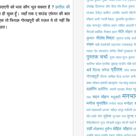
तुलसी कुमार
तुषार जोशी
तोची रैना
त्रिवेणी
ा अदाएगी को भला कौन भूल सकता है ?
क़तील की
दोसांझ
दिलराज कौर
दिवा रॉय
दिव्य कुमार
प्रसाद
देवेंद्र काफिर
धर्मवीर भारती
नंदिन
नवा ही चुका हूँ। जहाँ तक ए साउंड एफेयर की बात
शौक़त अली
नरसी मेहता; कुलदीप मुरलीधर
। एक तो फिराक़ गोरखपुरी की ग़ज़ल ये तो नहीं कि
शाह
नागार्जुन
नाजिया हसन
नासिर काज़मी
़ज़ल।
नीति मोहन
निराली कार्तिक
निशात खान
नी
नीलेश मिश्रा
कुमार
नुसरत फतेह अली
पंचम
प
पंछी जालोनवी
पद्मनाभ गायकवाड़
पायल देव
पाश्चात्य संगीत
पिंकी पूनावाला
प
पुस्तक चर्चा
पूनम यादव
पूरन कुमार 
प्रतिभा बघेल
प्रतीक कुहाड़
प्रदीप चौबे
प्
प्रीतम
बार्वे
प्रिया सरैया
प्रेम वारबर
गोरखपुरी
फिल्म समीक्षा
फैज़ अनवर
बप्प
बाबर शौक़त हाशमी
बालकृष्ण राव
बासु चक्रवर
ब्लागिंग
ब्लॉगिंग
भू
भवानी प्रसाद मिश्र
मनभा
मदन मोहन
मधुश्री
पाल
मनोज मुन्तशिर
मनोहर श
मनोज यादव
वर्मा
महालक्ष्मी अय्यर
महेंद्र कपूर
मालिनी अ
मुकेश
मुन्ना
मीर तकी 'मीर'
मुन्नवर राना
मैथिलीशरण गुप्त
मोनाली ठाकुर
मोन्टी शर्मा
रफ़ी
मोहित चौहान
मोहम्मद हुसैन
यश
रघुबीर यादव
रघुवीर यादव
रचिता अरोड़ा
रज