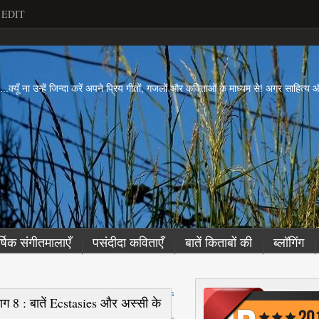
EDIT
ें...क्यूँ ना उन्हें जिन्दा करें अपने प्रिय गीतों, गजलों और कविताओं के माध्यम से! अगर साहित्
र्षिक संगीतमालाएँ
पसंदीदा कविताएँ
बातें किताबों की
ब्लॉगिंग
नई
ाग 8 : बातें Ecstasies और अस्सी के
पो
..