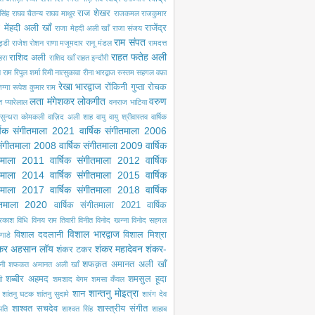
राज शेखर
सिंह
राघव चैतन्य
राघव माथुर
राजकमल
राजकुमार
 मेंहदी अली खाँ
राजेंद्र
राजा मेहदी अली खाँ
राजा संजय
राम संपत
ड्डी
राजेश रोशन
राणा मजूमदार
रानू मंडल
रामदत्त
राहत फतेह अली
राशिद अली
ेहरा
राशिद खाँ
राहत इन्दौरी
ल राम
रिपुल शर्मा
रिमी नात्सुकावा
रीना भारद्वाज
रुस्तम सहगल वफ़ा
रेखा भारद्वाज
रोंकिनी गुप्ता
रोचक
ग्गा
रूपेश कुमार राम
लता मंगेशकर
लोकगीत
वरुण
ंत प्यारेलाल
वनराज भाटिया
सुन्धरा कोमकली
वाज़िद अली शाह
वायु
वायु श्रीवास्तव
वार्षिक
्षिक संगीतमाला 2021
वार्षिक संगीतमाला 2006
 संगीतमाला 2008
वार्षिक संगीतमाला 2009
वार्षिक
ीतमाला 2011
वार्षिक संगीतमाला 2012
वार्षिक
ीतमाला 2014
वार्षिक संगीतमाला 2015
वार्षिक
ीतमाला 2017
वार्षिक संगीतमाला 2018
वार्षिक
गीतमाला 2020
वार्षिक संगीतमाला 2021
वार्षिक
्रकाश
विधि
विनय राम तिवारी
विनीत
विनोद खन्ना
विनोद सहगल
विशाल भारद्वाज
विशाल ददलानी
विशाल मिश्रा
णाडे
कर अहसान लॉय
शंकर महादेवन
शंकर-
शंकर टकर
शफक़त अमानत अली खाँ
नी
शफकत अमानत अली खाँ
शब्बीर अहमद
शमसुल हूदा
ी
शमशाद बेगम
शमसा कँवल
शान्तनु मोइत्रा
शान
शांतनु घटक
शांतनु सुदामे
शारंग देव
शाश्वत सचदेव
शास्त्रीय संगीत
पति
शाश्वत सिंह
शाहाब