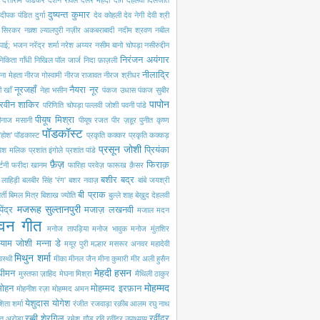
दत्ताराम वाडकर
दर्शन रावल
दलेर मेंहदी
दाग़ देहलवी
दिलजीत
दुष्यन्त कुमार
दीपक पंडित
दुर्गा
देव कोहली
देव नेगी
देवी श्री
ी सिरकर
नक़्श ल्यालपुरी
नज़ीर अकबराबादी
नदीम श्रवण
नबील
 पाई; भजन
नरेंद्र शर्मा
नरेश अय्यर
नसीम बानो चोपड़ा
नसीरुद्दीन
निरंजन अयंगार
निकिता गाँधी
निखिल पॉल जार्ज
निदा फ़ाज़ली
नीलाद्रि
ना मेहता
नीरज गोस्वामी
नीरज राजावत
नीरज श्रीधर
नूरजहाँ
नैयरा नूर
 खाँ
नेहा भसीन
पंकज उधास
पंकज सुबीर
पापोन
रवीन शाकिर
परिणिति चोपड़ा
पल्लवी जोशी
पवनी पांडे
पीयूष मिश्रा
ीनाज मसानी
पीयूष रजत
पीर ज़हूर
पुनीत कृष्ण
पॉडकॉस्ट
'होश'
पॉडकास्ट
प्रकृति कक्कर
प्रकृति कक्कड़
प्रसून जोशी
प्रियंका
रवेश मलिक
प्रशांत इंगोले
प्रशांत पांडे
फ़ैज़
फिराक़
्टनी
फरीदा खानम
फारिहा परवेज़
फारूख क़ैसर
बशीर बद्र
ी लाहिड़ी
बलबीर सिंह 'रंग'
बशर नवाज़
बांबे जयश्री
बी प्राक
्ती
बिमल मित्र
बिशाख ज्योति
बुल्ले शाह
बेख़ुद देहलवी
मजरूह सुल्तानपुरी
पेंद्र
मजाज़ लखनवी
मजाल
मदन
वन गीत
मनोज तापड़िया
मनोज भावुक
मनोज मुंतशिर
्याम जोशी
मन्ना डे
मयूर पुरी
मल्हार
मसरूर अनवर
महादेवी
मिथुन शर्मा
वस्थी
मीका
मीनल जैन
मीना कुमारी
मीर अली हुसैन
मेहदी हसन
 धीमन
मुस्तफा ज़ाहिद
मेघना मिश्रा
मैथिली ठाकुर
मोहम्मद
मोहन
मोहम्मद इरफ़ान
मोहनीश रज़ा
मोहम्मद अमन
येशुदास
योगेश
िता शर्मा
रंजीत रजवाड़ा
रक़ीब आलम
रघु नाथ
रब्बी शेरगिल
रवींद्र
त अरोड़ा
रमेश गौड़
रवि
रवींद्र उपाध्याय