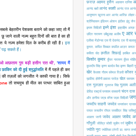
आ
फ़राज़
अहमद हुसैन
अहसान दानिश
आनंद बख्शी
आनंद बक्षी
आनंद राज आनं
आयुष्मान खुराना
आर आनंद
आरिफ़ लोहार
श्रीनिवासन
इंडियन ओशन
इंदीवर
इंदु जैन
इब्ने इंशा
इमाम सिद्दिकी
इब्राहिम अश्क़
बसे बेहतरीन पेशकश बताने को कहा जाए तो मैं
ए आर 
उदित नारायण
उबैद्दुलाह अलीम
ू जाने वाली नज़्म बहुत दिनों की बात है का ही
एलीसा मेंडोन्सा
एस पी देवानंद
एस पी बालासु
त ये नज़्म हमेशा दिल के करीब ही रही है।
इस
कुमार.
कपिल सिब्बल
कफ़ील आज़र
कमल 
ँ पढ़ सकते हैं।
क़तील शिफ़ाई
कविता सेठ
क़ाबिल अज
किशोर कुमार
कुँवर नारायण
कुँवर मोहि
 ओ आफ़ताम गुम बड़ी हसीन रात थी',
'शायद मैं
कुलदीप सिंह
कृष्ण बलदेव वैद्य
कृष्ण बिहारी न
न फ़ाकिर को दी हुई श्रृद्धांजलि
में मैं पहले ही कर
खेर
कौसर म
कैलाश गौतम
कोमल रिज़वी
ई की ग़ज़लों को जगजीत ने काफी गाया है। सिर्फ
खेल
ख़ालिद होसैनी
ख़्वाजा परवेज़
ख्ययाम
tone
तो सचमुच ही मील का पत्थर साबित हुआ
दत्त
गुलज़ार
गुलाम अली
गुलराज सिंह
चंदन दास
डेविड राबर्ट्स
घनशाम वासवानी
जग
और हानीया
जएब बंगेश
जक़ा सिद्दिकी
जयदीप साहनी
जयदेव
जयशंकर प्रसा
रायल
जसलीन रॉयल
जसविंदर सिंह
जसिमुद्
जावेद अ
जावेद अख़्तर
अख़्तर
जानी
गाँगुली
जुबीन 
जीतेंद्र जोशी
जुबीन गर्ग
ज्योति नूरा
ज्योतिका टांगरी
डा. सागर
तनव