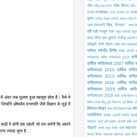
जैन
रश्मि विराग
रवींद्रनाथ टैगोर
रश्मि 
राजशेखर
राजा
रिज़वी
राजा नारायण देव
कृष्ण
राजेंद्र मेहता
राजेंद्र यादव
राजेश रे
रामधारी सिंह ' दिनकर '
जोशी
राम्या ब
खाँ
राही मासूम रज़ा
राहुल देशपांडे
राहु
रूना लैला
रूप कुमार राठौड़
रूपाली ज
कोहली
रोमी
रोशन
रोहित शर्मा
लक्ष्मीका
ग्रोवर
वर्षगाँठ विशेष
वसीम बरेलवी
व
वार
संगीतमाला
वार्षिक संगीतमाला 2015
वार्षिक संगीतमाला 2007
वार्षिक
संगीतमाला 2010
वार्षिक संग
संगीतमाला 2013
वार्षिक संग
संगीतमाला 2016
वार्षिक संग
संगीतमाला 2019
वार्षिक सं
संगीतमााला 2018
वाली असी
विजय प
में अंदर तक घुलता हुआ महसूस होता है। वैसे ये
विपिन पटवा
विभु पुरी
विलायत खाँ
विवेक रा
जिन्होंने औषधीय वनस्पति जैसे विज्ञान से जुड़े में
विशाल-शेखर
शं
वैभव मोदी
वैशाली म्हादे
जयकिशन
शकील आज़मी
शकील बदायुँ
शफ़क़त अली खाँ
शबाना आज़मी
शबी अल
 कड़ी में होगी एक पहेली जो तय करेगी कि आपने
'बिहारी'
शहरयार
शम्मी कपूर
शरीब तोशी
ा ज्यादा सुना है....
शारदा सिन्हा
शाल्मली खोलगडे
शाशा तिरु