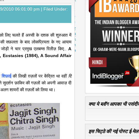
स्ट
पु
19/2010 06:01:00 pm |
Filed Under:
रा
नी
पो
स्ट
मु
को लिए चलते हैं अस्सी के दशक की शुरुआत में
ख्य
की सफ़लता के बाद लोकप्रियता के नए आयाम
पृ
जोड़ी ने चार प्रमुख एलबम्स रिलीज़ किए..
A
ष्ठ
, Ecstasies (1984), A Sound Affair
 शिफ़ाई
की लिखी ग़ज़लों पर केंद्रित था वहीं
दि
सुदर्शन फ़ाकिर की गज़लों को अपनी आवाज़ दी
अलग शायरों की ग़ज़लों को लिया था।
क्या ये ब्लॉग आपका भी पसंदीद
इस चिट्ठे की नई पोस्ट ई-मेल क