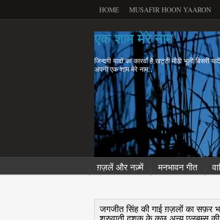
HOME
MUSAFIR HOON YAARON
एक शाम मेरे नाम
जिन्दगी यादों का कारवाँ है.खट्टी मीठी भूली बिसरी याद
अपनी एक शाम मेरे नाम..
ग़ज़लें और नज़्में
मनभावन गीत
वा
जगजीत सिंह की गाई ग़ज़लों का सफ़र भ
शुरुवाती दशक के कुछ अन्य एलबम्स की.