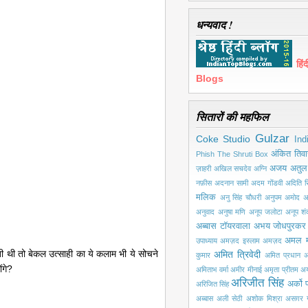
धन्यवाद !
हि
Blogs
सितारों की महफिल
Gulzar
Coke Studio
Ind
अंकित तिवा
Phish
The Shruti Box
अजय अतुल
ज़ाहरी
अखिल सचदेव
अग्नि
नफ़ीस
अदनान सामी
अदम गोंडवी
अदिति सि
मलिक
अनु सिंह चौधरी
अनुपम अमोद
अ
अनुवाद
अनुषा मणि
अनूप जलोटा
अनूप श
अब्बास टॉयरवाला
अभय जोधपुरकर
अमल 
उपाध्याय
अमज़द इस्लाम अमज़द
ी थी तो बेकल उत्साही का ये कलाम भी ये सोचने
अमित त्रिवेदी
कुमार
अमित प्रधान
अ
ंगे?
अमिताभ वर्मा
अमीर मीनाई
अमृता प्रीतम
अय
अरिजीत सिंह
अर्को प
अरिजित सिंह
अब्बास
अली सेठी
अशोक मिश्रा
असग़र ग