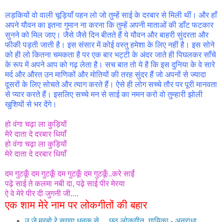
लड़कियों वो वाली चूड़ियाँ पहन लो जो तुम्हें साई के दरबार से मिली थीं। और हाँ
अपने यौवन का इतना गुमान ना करना कि तुम्हें अपनी माताओं की डाँट फटकार
सुनने को मिल जाए। जैसे जैसे दिन बीतते हैं ये यौवन और बाहरी सुंदरता और
फीकी पड़ती जाती है। इस संसार में कोई वस्तु हमेशा के लिए नहीं है। इस सोने
को ही लो कितना चमकता है पर एक बार भट्टी के अंदर जाते ही पिघलकर साँचे
के रूप में अपने आप को गढ़ लेता है। सच बात तो ये है कि इस दुनिया के वे सारे
मर्द और औरत उन माणिकों और मोतियों की तरह सुंदर हैं जो अपनों से ज्यादा
दूसरों के लिए सोचते और त्याग करते हैं। ऐसे ही लोग सच्चे तौर पर पूरी मानवता
से प्यार करते हैं। इसलिए सच्चे मन से साई का नमन करो वो तुम्हारी झोली
खुशियों से भर देंगे।
हो वंगा चढ़ा ला कुड़ियों
मेरे दाता दे दरबार धियाँ
हो वंगा चढ़ा ला कुड़ियों
मेरे दाता दे दरबार धियाँ
दम गुटकूँ दम गुटकूँ दम गुटकूँ दम गुटकूँ..करे साईं
पढ़े साई ते कलमा नबी दा, पढ़े साई पीर मेरया
ऐ वे मेरे पीर दी जुगनी जी....
एक शाम मेरे नाम पर लोकगीतों की बहार
उ जे मरबो रे सुगवा धनुक से.....छठ लोकगीत, गायिका - अनुराधा