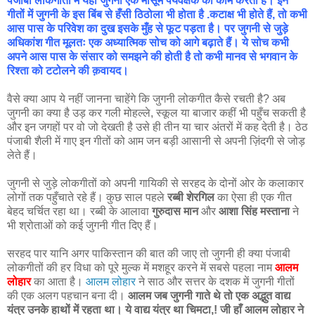
पंजाबी लोकगीतों में यही जुगनी एक मासूम पर्यवेक्षक का काम करती है। इन
गीतों में जुगनी के इस बिंब से हँसी ठिठोला भी होता है .कटाक्ष भी होते हैं, तो कभी
आस पास के परिवेश का दुख इसके मुँह से फूट पड़ता है।
पर जुगनी से जुड़े
अधिकांश गीत मूलतः एक अध्यात्मिक सोच को आगे बढ़ाते हैं। ये सोच कभी
अपने आस पास के संसार को समझने की होती है तो कभी मानव से भगवान के
रिश्ता को टटोलने की क़वायद।
वैसे क्या आप ये नहीं जानना चाहेंगे कि जुगनी लोकगीत कैसे रचती है? अब
जुगनी का क्या है उड़ कर गली मोहल्ले, स्कूल या बाजार कहीं भी पहुँच सकती है
और इन जगहों पर वो जो देखती है उसे ही तीन या चार अंतरों में कह देती है। ठेठ
पंजाबी शैली में गाए इन गीतों को आम जन बड़ी आसानी से अपनी ज़िंदगी से जोड़
लेते हैं।
जुगनी से जुड़े लोकगीतों को अपनी गायिकी से सरहद के दोनों ओर के कलाकार
लोगों तक पहुँचाते रहे हैं। कुछ साल पहले
रब्बी शेरगिल
का ऐसा ही एक गीत
बेहद चर्चित रहा था। रब्बी के आलावा
गुरुदास मान
और
आशा सिंह मस्ताना
ने
भी श्रोताओं को कई जुगनी गीत दिए हैं।
सरहद पार यानि अगर पाकिस्तान की बात की जाए तो जुगनी ही क्या पंजाबी
लोकगीतों की हर विधा को पूरे मुल्क में मशहूर करने में सबसे पहला नाम
आलम
लोहार
का आता है।
आलम लोहार
ने साठ और सत्तर के दशक में जुगनी गीतों
की एक अलग पहचान बना दी।
आलम जब जुगनी गाते थे तो एक अद्भुत वाद्य
यंत्र उनके हाथों में रहता था। ये वाद्य यंत्र था चिमटा,! जी हाँ आलम लोहार ने