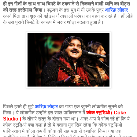
ही इन गीतों के साथ साथ चिमटे के टकराने से निकलने वाली ध्वनि का बीट्स
की तरह इस्तेमाल किया।
फ्यूजन के इस युग में भी उनके पुत्र
आरिफ़ लोहार
अपने पिता द्वारा शुरु की गई इस गौरवशाली परंपरा का वहन कर रहे हैं। हाँ लोहे
के उस पुराने चिमटे के स्वरूप में जरूर थोड़ा बदलाव हुआ है।
पिछले हफ्ते ही मुझे
आरिफ़ लोहार
का गाया एक जुगनी लोकगीत सुनने को
मिला। ये लोकगीत उन्होंने इस साल पाकिस्तान में
कोक स्टूडिओ ( Coke
Studio )
के तीसरे सत्र के दौरान गया था। अगर आप ये सोच रहे हों कि ये
कोक स्टूडिओ क्या बला है तो ये बताना मुनासिब रहेगा कि कोक स्टूडिओ
पाकिस्तान में कोला कंपनी कोक की सहायता से स्थापित किया गया एक