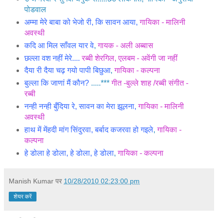
पोडवाल
अम्मा मेरे बाबा को भेजो री, कि सावन आया,
गायिका - मालिनी
अवस्थी
कदि आ मिल साँवल यार वे
,
गायक - अली अब्बास
छल्ला वश नहीं मेरे....
रब्बी शेरगिल, एलबम - अवेंगी जा नहीं
दैया री दैया चढ़ गयो पापी बिछुआ
,
गायिका - कल्पना
बुल्ला कि जाणां मैं कौन?
.....***
गीत -बुल्ले शाह /रब्बी संगीत -
रब्बी
नन्ही नन्ही बुँदिया रे, सावन का मेरा झूलना,
गायिका - मालिनी
अवस्थी
हाथ में मेंहदी मांग सिंदुरवा, बर्बाद कजरवा हो गइले
,
गायिका -
कल्पना
हे डोला हे डोला, हे डोला, हे डोला
,
गायिका - कल्पना
Manish Kumar
पर
10/28/2010 02:23:00 pm
शेयर करें