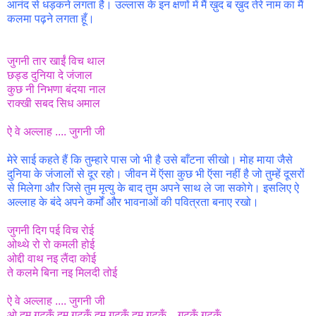
आनंद से धड़कने लगता है। उल्लास के इन क्षणों में मैं ख़ुद ब ख़ुद तेरे नाम का मैं
कलमा पढ़ने लगता हूँ।
जुगनी तार खाईं विच थाल
छड्ड दुनिया दे जंजाल
कुछ नी निभणा बंदया नाल
राक्खी सबद सिध अमाल
ऐ वे अल्लाह .... जुगनी जी
मेरे साई कहते हैं कि तुम्हारे पास जो भी है उसे बाँटना सीखो। मोह माया जैसे
दुनिया के जंजालों से दूर रहो। जीवन में ऍसा कुछ भी ऍसा नहीं है जो तुम्हें दूसरों
से मिलेगा और जिसे तुम मृत्यु के बाद तुम अपने साथ ले जा सकोगे। इसलिए ऐ
अल्लाह के बंदे अपने कर्मों और भावनाओं की पवित्रता बनाए रखो।
जुगनी दिग पई विच रोई
ओथ्थे रो रो कमली होई
ओद्दी वाथ नइ लैंदा कोई
ते कलमे बिना नइ मिलदी तोई
ऐ वे अल्लाह .... जुगनी जी
ओ दम गुटकूँ दम गुटकूँ दम गुटकूँ दम गुटकूँ....गुटकूँ गुटकूँ