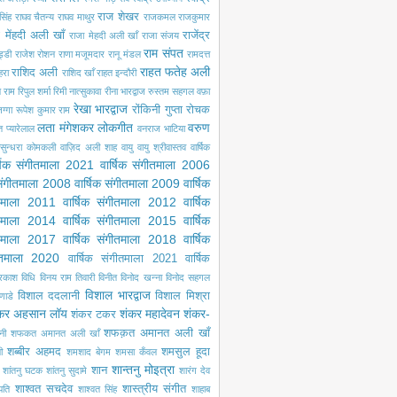
राज शेखर
सिंह
राघव चैतन्य
राघव माथुर
राजकमल
राजकुमार
 मेंहदी अली खाँ
राजेंद्र
राजा मेहदी अली खाँ
राजा संजय
राम संपत
ड्डी
राजेश रोशन
राणा मजूमदार
रानू मंडल
रामदत्त
राहत फतेह अली
राशिद अली
ेहरा
राशिद खाँ
राहत इन्दौरी
ल राम
रिपुल शर्मा
रिमी नात्सुकावा
रीना भारद्वाज
रुस्तम सहगल वफ़ा
रेखा भारद्वाज
रोंकिनी गुप्ता
रोचक
ग्गा
रूपेश कुमार राम
लता मंगेशकर
लोकगीत
वरुण
ंत प्यारेलाल
वनराज भाटिया
सुन्धरा कोमकली
वाज़िद अली शाह
वायु
वायु श्रीवास्तव
वार्षिक
्षिक संगीतमाला 2021
वार्षिक संगीतमाला 2006
 संगीतमाला 2008
वार्षिक संगीतमाला 2009
वार्षिक
ीतमाला 2011
वार्षिक संगीतमाला 2012
वार्षिक
ीतमाला 2014
वार्षिक संगीतमाला 2015
वार्षिक
ीतमाला 2017
वार्षिक संगीतमाला 2018
वार्षिक
गीतमाला 2020
वार्षिक संगीतमाला 2021
वार्षिक
्रकाश
विधि
विनय राम तिवारी
विनीत
विनोद खन्ना
विनोद सहगल
विशाल भारद्वाज
विशाल ददलानी
विशाल मिश्रा
णाडे
कर अहसान लॉय
शंकर महादेवन
शंकर-
शंकर टकर
शफक़त अमानत अली खाँ
नी
शफकत अमानत अली खाँ
शब्बीर अहमद
शमसुल हूदा
ी
शमशाद बेगम
शमसा कँवल
शान्तनु मोइत्रा
शान
शांतनु घटक
शांतनु सुदामे
शारंग देव
शाश्वत सचदेव
शास्त्रीय संगीत
पति
शाश्वत सिंह
शाहाब