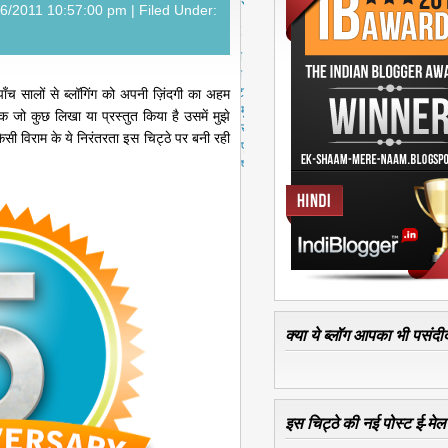
स्ट
26/2011 10:57:00 pm |
Filed Under:
पु
रा
नी
पो
स्ट
ँच सालों से ब्लॉगिंग को अपनी ज़िंदगी का अहम
मु
 जो कुछ लिखा या प्रस्तुत किया है उसमें मुझे
ख्य
िसी विराम के ये निरंतरता इस चिट्ठे पर बनी रही
पृ
ष्ठ
क्या ये ब्लॉग आपका भी पसंदीद
इस चिट्ठे की नई पोस्ट ई-मेल क