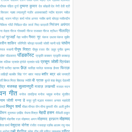
दत्ताराम वाडकर
दर्शन रावल
दलेर मेंहदी
दाग़ देहलवी
दिलजीत
दुष्यन्त कुमार
दीपक पंडित
दुर्गा
देव कोहली
देव नेगी
देवी श्री
ी सिरकर
नक़्श ल्यालपुरी
नज़ीर अकबराबादी
नदीम श्रवण
नबील
 पाई; भजन
नरेंद्र शर्मा
नरेश अय्यर
नसीम बानो चोपड़ा
नसीरुद्दीन
निरंजन अयंगार
निकिता गाँधी
निखिल पॉल जार्ज
निदा फ़ाज़ली
नीलाद्रि
ना मेहता
नीरज गोस्वामी
नीरज राजावत
नीरज श्रीधर
नूरजहाँ
नैयरा नूर
 खाँ
नेहा भसीन
पंकज उधास
पंकज सुबीर
पापोन
रवीन शाकिर
परिणिति चोपड़ा
पल्लवी जोशी
पवनी पांडे
पीयूष मिश्रा
ीनाज मसानी
पीयूष रजत
पीर ज़हूर
पुनीत कृष्ण
पॉडकॉस्ट
'होश'
पॉडकास्ट
प्रकृति कक्कर
प्रकृति कक्कड़
प्रसून जोशी
प्रियंका
रवेश मलिक
प्रशांत इंगोले
प्रशांत पांडे
फ़ैज़
फिराक़
्टनी
फरीदा खानम
फारिहा परवेज़
फारूख क़ैसर
बशीर बद्र
ी लाहिड़ी
बलबीर सिंह 'रंग'
बशर नवाज़
बांबे जयश्री
बी प्राक
्ती
बिमल मित्र
बिशाख ज्योति
बुल्ले शाह
बेख़ुद देहलवी
मजरूह सुल्तानपुरी
पेंद्र
मजाज़ लखनवी
मजाल
मदन
वन गीत
मनोज तापड़िया
मनोज भावुक
मनोज मुंतशिर
्याम जोशी
मन्ना डे
मयूर पुरी
मल्हार
मसरूर अनवर
महादेवी
मिथुन शर्मा
वस्थी
मीका
मीनल जैन
मीना कुमारी
मीर अली हुसैन
मेहदी हसन
 धीमन
मुस्तफा ज़ाहिद
मेघना मिश्रा
मैथिली ठाकुर
मोहम्मद
मोहन
मोहम्मद इरफ़ान
मोहनीश रज़ा
मोहम्मद अमन
येशुदास
योगेश
िता शर्मा
रंजीत रजवाड़ा
रक़ीब आलम
रघु नाथ
रब्बी शेरगिल
रवींद्र
त अरोड़ा
रमेश गौड़
रवि
रवींद्र उपाध्याय