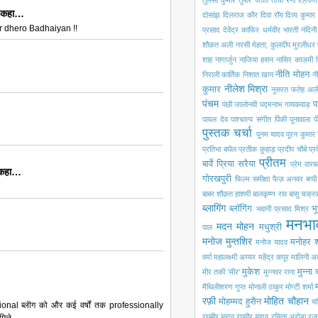
तुलसी कुमार
तुषार जोशी
तोची रैना
त्रिवेणी
े कहा…
दोसांझ
दिलराज कौर
दिवा रॉय
दिव्य कुमार
 dhero Badhaiyan !!
प्रसाद
देवेंद्र काफिर
धर्मवीर भारती
नंदिन
शौक़त अली
नरसी मेहता; कुलदीप मुरलीधर
शाह
नागार्जुन
नाजिया हसन
नासिर काज़मी
नीति मोहन
निराली कार्तिक
निशात खान
नी
नीलेश मिश्रा
कुमार
नुसरत फतेह अली
पंचम
प
पंछी जालोनवी
पद्मनाभ गायकवाड़
पायल देव
पाश्चात्य संगीत
पिंकी पूनावाला
प
पुस्तक चर्चा
पूनम यादव
पूरन कुमार 
प्रतिभा बघेल
प्रतीक कुहाड़
प्रदीप चौबे
प्
प्रीतम
बार्वे
प्रिया सरैया
प्रेम वारबर
 कहा…
गोरखपुरी
फिल्म समीक्षा
फैज़ अनवर
बप्प
बाबर शौक़त हाशमी
बालकृष्ण राव
बासु चक्रवर
ब्लागिंग
ब्लॉगिंग
भू
भवानी प्रसाद मिश्र
मनभा
मदन मोहन
मधुश्री
पाल
मनोज मुन्तशिर
मनोहर श
मनोज यादव
वर्मा
महालक्ष्मी अय्यर
महेंद्र कपूर
मालिनी अ
मुकेश
मुन्ना
मीर तकी 'मीर'
मुन्नवर राना
मैथिलीशरण गुप्त
मोनाली ठाकुर
मोन्टी शर्मा
रफ़ी
मोहित चौहान
मोहम्मद हुसैन
यश
sional ब्लॊग को और कई वर्षों तक professionally
रघुबीर यादव
रघुवीर यादव
रचिता अरोड़ा
रज