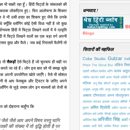
ा भी साक्षी रहा हूँ। हिंदी चिट्ठों के संकलको की
धन्यवाद !
 संकलक लोकप्रिय हुए। फिर आलोचना के शिकार
वे भी उसी हस्र का शिकार हुए जैसे कि उनके
े क्यूँकि ब्लॉगिंग कोई ऐसी विधा नहीं है जो कुछ
हि
ाग्यवश हिंदी में चिट्ठा लिखने वालों में ये प्रवृति
Blogs
ी में चिट्ठे लिखने वालों का एक बड़ा वर्ग अपनी
ासत कुछ और फैले। जब कई रियासतें फैलेंगी तो
सितारों की महफिल
Gulzar
Coke Studio
Ind
ूद भी
सैकड़ों
ऐसे चिट्ठे हैं जो चुपचाप ही सही पर
अंकित तिवा
Phish
The Shruti Box
ा करते जा रहे हैं। लोग इस बात को भी समझ चुके
अजय अतुल
ज़ाहरी
अखिल सचदेव
अग्नि
संकलक अपनी उपयोगिता खोते जाएँगे। वैसे भी सोशल
नफ़ीस
अदनान सामी
अदम गोंडवी
अदिति सि
आसानी से आप फेसबुक और ट्विटर के ज़रिए अपने
मलिक
अनु सिंह चौधरी
अनुपम अमोद
अ
लॉगिंग से जुड़े तमाम लोग इन माध्यमों को तेजी से
अनुवाद
अनुषा मणि
अनूप जलोटा
अनूप श
अब्बास टॉयरवाला
अभय जोधपुरकर
अमल 
उपाध्याय
अमज़द इस्लाम अमज़द
 को दोहराना चाहूँगा कि
अमित त्रिवेदी
कुमार
अमित प्रधान
अ
अमिताभ वर्मा
अमीर मीनाई
अमृता प्रीतम
अय
अरिजीत सिंह
 जैसे जैसे आप अपने विषय वस्तु यानि
अर्को प
अरिजित सिंह
ठकों की संख्या में तो वृद्धि होती है पर
अब्बास
अली सेठी
अशोक मिश्रा
असग़र ग