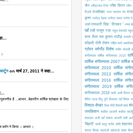
िले....
जैन
रश्मि विराग
रवींद्रनाथ टैगोर
रश्मि 
राजशेखर
राजा
रिज़वी
राजा नारायण देव
कृष्ण
राजेंद्र मेहता
राजेंद्र यादव
राजेश रे
रामधारी सिंह ' दिनकर '
जोशी
राम्या ब
खाँ
राही मासूम रज़ा
राहुल देशपांडे
राहु
रूना लैला
रूप कुमार राठौड़
रूपाली ज
कहा…
कोहली
रोमी
रोशन
रोहित शर्मा
लक्ष्मीका
ग्रोवर
वर्षगाँठ विशेष
वसीम बरेलवी
व
ा ?
वार
संगीतमाला
वार्षिक संगीतमाला 2015
वार्षिक संगीतमाला 2007
वार्षिक
संगीतमाला 2010
वार्षिक संग
र्टून
on मार्च 27, 2011 ने कहा…
संगीतमाला 2013
वार्षिक संग
संगीतमाला 2016
वार्षिक संग
संगीतमाला 2019
वार्षिक सं
हा…
संगीतमााला 2018
वाली असी
विजय प
ुकरणीय़ है ...आभार...बेहतरीन वार्षिक श्रंखला के लिए
विपिन पटवा
विभु पुरी
विलायत खाँ
विवेक रा
विशाल-शेखर
शं
वैभव मोदी
वैशाली म्हादे
जयकिशन
शकील आज़मी
शकील बदायुँ
शफ़क़त अली खाँ
शबाना आज़मी
शबी अल
'बिहारी'
शहरयार
शम्मी कपूर
शरीब तोशी
ें इस ब्लॉग ने किया । आभार ।
शारदा सिन्हा
शाल्मली खोलगडे
शाशा तिरु