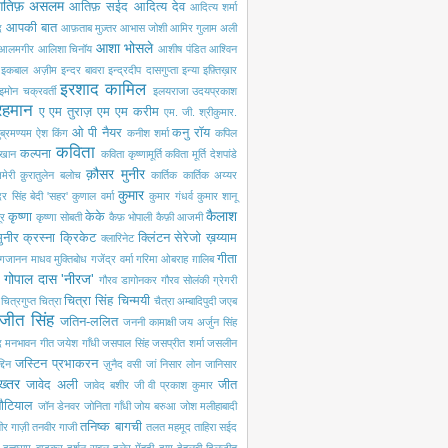
तिफ़ असलम
आतिफ़ सईद
आदित्य देव
आदित्य शर्मा
आपकी बात
द
आफ़ताब मुज़्तर
आभास जोशी
आमिर गुलाम अली
आशा भोसले
आलमगीर
आलिशा चिनॉय
आशीष पंडित
आश्विन
इकबाल अज़ीम
इन्दर बावरा
इन्द्रदीप दासगुप्ता
इन्या
इफ़्तिख़ार
इरशाद कामिल
इमोन चक्रवर्ती
इलयराजा
उदयप्रकाश
रहमान
ए एम तुराज़
एम एम करीम
एम. जी. श्रीकुमार.
ओ पी नैयर
कनु रॉय
ब्रमण्यम
ऐश किंग
कनीश शर्मा
कपिल
कविता
कल्पना
खान
कविता कृष्णामूर्ति
कविता मूर्ति देशपांडे
क़ौसर मुनीर
मेरी
क़ुरातुलेन बलोच
कार्तिक
कार्तिक अय्यर
कुमार
ंदर सिंह बेदी 'सहर'
कुणाल वर्मा
कुमार गंधर्व
कुमार शानू
कैलाश
कृष्णा
केके
ूर
कृष्णा सोबती
कैफ़ भोपाली
कैफ़ी आजमी
ुनीर
क्रस्ना
क्रिकेट
क्लिंटन सेरेजो
ख़य्याम
क्लारिनेट
गीता
गजानन माधव मुक्तिबोध
गजेंद्र वर्मा
गरिमा ओबराह
ग़ालिब
गोपाल दास 'नीरज'
गौरव डागोनकर
गौरव सोलंकी
ग्रेगरी
चित्रा सिंह
चिन्मयी
चित्रगुप्त
चित्रा
चैत्रा अम्बादिपुदी
जएब
जीत सिंह
जतिन-ललित
जननी कामाक्षी
जय अर्जुन सिंह
द मनभावन गीत
जयेश गाँधी
जसपाल सिंह
जसप्रीत शर्मा
जसलीन
जस्टिन प्रभाकरन
दिन
ज़ुनैद वसी
जां निसार लोन
जानिसार
ख्तर
जावेद अली
जीत
जावेद बशीर
जी वी प्रकाश कुमार
नौटियाल
जॉन डेनवर
जोनिता गाँधी
जोय बरुआ
जोश मलीहाबादी
तनिष्क बागची
ीर गाज़ी
तनवीर गाजी
तलत महमूद
ताहिरा सईद