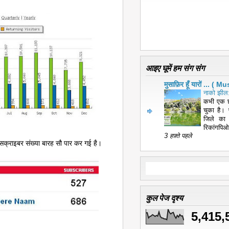
आइए घूमें हम संग संग
मुसाफ़िर हूँ यारों ... 
नाको झील:
कभी एक छ
चुका है। 
जिले का
रिकांगपिओ
3 हफ़्ते पहले
ब्सक्राइबर संख्या बारह सौ पार कर गई है।
कुल पेज दृश्य
5,415,