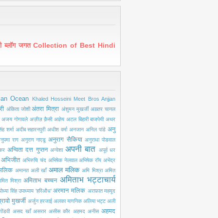
ंदी ब्लॉग जगत Collection of Best Hindi
ian Ocean
Khaled Hosseini
Meet Bros Anjjan
री
अंतरा मित्रा
अंकिता जोशी
अंशुमन मुखर्जी
अख़्तर चानल
अजय गोगावले
अज़ीज़ क़ैसी
अज्ञेय
अटल बिहारी बाजपेयी
अथर
अनु
ंह शर्मा
अदीब सहारनपुरी
अधीश वर्मा
अनजान
अनिल पांडे
अनुराग सैकिया
नुपमा राग
अनुराग नाएडू
अनुराधा पोडवाल
अपनी बात
अन्विता दत्त गुप्तन
ंकर
अन्वेशा
अपूर्व धर
अभिजीत
अभिरुचि चंद
अभिषेक नेलवाल
अभिषेक रॉय
अभेंद्र
अमाल मलिक
मलिक
अमानत अली खाँ
अमि मिश्रा
अमित
अमिताभ भट्टाचार्य
अमिताभ बच्चन
मित मिश्रा
अरमान मलिक
ोध्या सिंह उपाध्याय 'हरिऔध'
अराफ़ात महमूद
्रावो मुखर्जी
अर्जुन हरजाई
अलका यागनिक
अलिया भट्ट
अली
अहमद
ोंडवी
असद खाँ
असरार
असीस कौर
अहमद अनीस