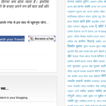
का हिस्सा कम होता जाता है। इसलिए
आ
फ़राज़
अहमद हुसैन
अहसान दानिश
ने के बजाए अपने मन की बात कहें और
आनंद बख्शी
आनंद बक्षी
आनंद राज आनं
आयुष्मान खुराना
आर आनंद
आरिफ़ लोहार
श्रीनिवासन
इंडियन ओशन
इंदीवर
इंदु जैन
इब्ने इंशा
इमाम सिद्दिकी
इब्राहिम अश्क़
आपके स्नेह से इस साल भी खुशनुमा रहेगा...
ए आर 
उदित नारायण
उबैद्दुलाह अलीम
एलीसा मेंडोन्सा
एस पी देवानंद
एस पी बालासु
कुमार.
कपिल सिब्बल
कफ़ील आज़र
कमल 
क़तील शिफ़ाई
कविता सेठ
क़ाबिल अज
किशोर कुमार
कुँवर नारायण
कुँवर मोहि
कुलदीप सिंह
कृष्ण बलदेव वैद्य
कृष्ण बिहारी न
खेर
कौसर म
कैलाश गौतम
कोमल रिज़वी
खेल
ख़ालिद होसैनी
ख़्वाजा परवेज़
ख्ययाम
दत्त
गुलज़ार
गुलाम अली
गुलराज सिंह
चंदन दास
डेविड राबर्ट्स
घनशाम वासवानी
जग
और हानीया
जएब बंगेश
जक़ा सिद्दिकी
जयदीप साहनी
जयदेव
जयशंकर प्रसा
रायल
जसलीन रॉयल
जसविंदर सिंह
जसिमुद्
े कहा…
जावेद अ
जावेद अख़्तर
अख़्तर
जानी
गाँगुली
जुबीन 
जीतेंद्र जोशी
जुबीन गर्ग
tent in your blogging.
ज्योति नूरा
ज्योतिका टांगरी
डा. सागर
तनव