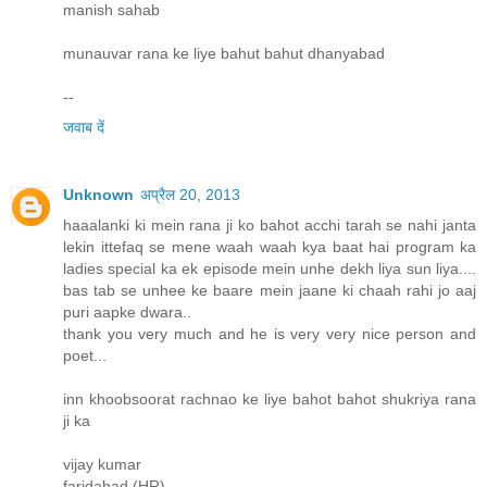
manish sahab
munauvar rana ke liye bahut bahut dhanyabad
--
जवाब दें
Unknown
अप्रैल 20, 2013
haaalanki ki mein rana ji ko bahot acchi tarah se nahi janta
lekin ittefaq se mene waah waah kya baat hai program ka
ladies special ka ek episode mein unhe dekh liya sun liya....
bas tab se unhee ke baare mein jaane ki chaah rahi jo aaj
puri aapke dwara..
thank you very much and he is very very nice person and
poet...
inn khoobsoorat rachnao ke liye bahot bahot shukriya rana
ji ka
vijay kumar
faridabad (HR)