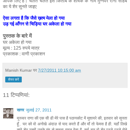
आपके लिए है। चलते चलते इस किताब के शीर्षक के नाम मुन्नवर राना साहब
का ये शेर सुनते जाइए
ऐसा लगता है कि जैसे ख़त्म मेला हो गया
उड़ गई आँगन से चिड़िया घर अकेला हो गया
पुस्तक के बारे में
घर अकेला हो गया
मूल्य : 125 रुपये मात्र
प्रकाशक : वाणी प्रकाशन
Manish Kumar
पर
7/27/2011 10:15:00 am
शेयर करें
11 टिप्‍पणियां:
सागर
जुलाई 27, 2011
मुनव्वर राणा की एक सी डी मेरे पास है पठानकोट में मुशायरे की, इतवार को सुनता
हूँ.. घर को वो अनोखे अंदाज़ से याद करते हैं और माँ तो फेमस है ही. यहाँ लिखे
सारे शेर उसमें उनके मुंह से सुनना राहत देता है, कई बार वो शेर पढ़ते पढ़ते रोने