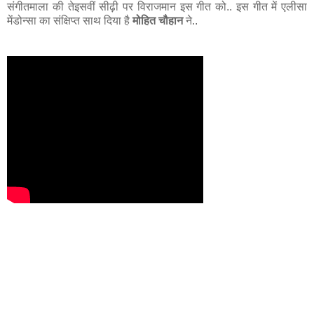
संगीतमाला की तेइसवीं सीढ़ी पर विराजमान इस गीत को.. इस गीत में एलीसा
मेंडोन्सा का संक्षिप्त साथ दिया है
मोहित चौहान
ने..