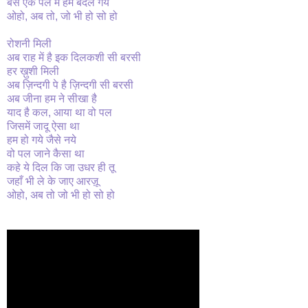
बस एक पल में हम बदल गये
ओहो, अब तो, जो भी हो सो हो
रोशनी मिली
अब राह में है इक दिलकशी सी बरसी
हर ख़ुशी मिली
अब ज़िन्दगी पे है ज़िन्दगी सी बरसी
अब जीना हम ने सीखा है
याद है कल, आया था वो पल
जिसमें जादू ऐसा था
हम हो गये जैसे नये
वो पल जाने कैसा था
कहे ये दिल कि जा उधर ही तू
जहाँ भी ले के जाए आरज़ू
ओहो, अब तो जो भी हो सो हो