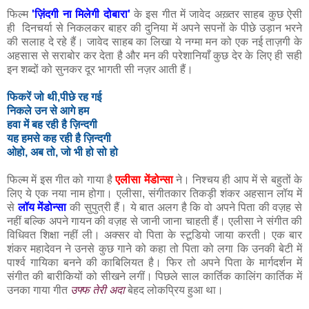
फिल्म
'ज़िंदगी ना मिलेगी दोबारा'
के इस गीत में जावेद अख़्तर साहब कुछ ऐसी
ही दिनचर्या से निकलकर बाहर की दुनिया में अपने सपनों के पीछे उड़ान भरने
की सलाह दे रहे हैं। जावेद साहब का लिखा ये नग्मा मन को एक नई ताज़गी के
अहसास से सराबोर कर देता है और मन की परेशानियाँ कुछ देर के लिए ही सही
इन शब्दों को सुनकर दूर भागती सी नज़र आती हैं।
फिकरें जो थी,पीछे रह गई
निकले उन से आगे हम
हवा में बह रही है ज़िन्दगी
यह हमसे कह रही है ज़िन्दगी
ओहो, अब तो, जो भी हो सो हो
फिल्म में इस गीत को गाया है
एलीसा मेंडोन्सा
ने। निश्चय ही आप में से बहुतों के
लिए ये एक नया नाम होगा। एलीसा, संगीतकार तिकड़ी शंकर अहसान लॉय में
से
लॉय मेंडोन्सा
की सुपुत्री हैं। ये बात अलग है कि वो अपने पिता की वज़ह से
नहीं बल्कि अपने गायन की वज़ह से जानी जाना चाहती हैं। एलीसा ने संगीत की
विधिवत शिक्षा नहीं ली। अक्सर वो पिता के स्टूडियो जाया करती। एक बार
शंकर महादेवन ने उनसे कुछ गाने को कहा तो पिता को लगा कि उनकी बेटी में
पार्श्व गायिका बनने की काबिलियत है। फिर तो अपने पिता के मार्गदर्शन में
संगीत की बारीकियों को सीखने लगीं। पिछले साल कार्तिक कालिंग कार्तिक में
उनका गाया गीत
उफ्फ तेरी अदा
बेहद लोकप्रिय हुआ था।