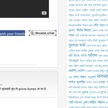
तुलसी कुमार
तुषार जोशी
तोची रैना
त्रिवेणी
दोसांझ
दिलराज कौर
दिवा रॉय
दिव्य कुमार
प्रसाद
देवेंद्र काफिर
धर्मवीर भारती
नंदिन
शौक़त अली
नरसी मेहता; कुलदीप मुरलीधर
शाह
नागार्जुन
नाजिया हसन
नासिर काज़मी
नीति मोहन
निराली कार्तिक
निशात खान
नी
नीलेश मिश्रा
कुमार
नुसरत फतेह अली
पंचम
प
पंछी जालोनवी
पद्मनाभ गायकवाड़
पायल देव
पाश्चात्य संगीत
पिंकी पूनावाला
प
पुस्तक चर्चा
पूनम यादव
पूरन कुमार 
प्रतिभा बघेल
प्रतीक कुहाड़
प्रदीप चौबे
प्
प्रीतम
बार्वे
प्रिया सरैया
प्रेम वारबर
गोरखपुरी
फिल्म समीक्षा
फैज़ अनवर
बप्प
बाबर शौक़त हाशमी
बालकृष्ण राव
बासु चक्रवर
ब्लागिंग
ब्लॉगिंग
भू
भवानी प्रसाद मिश्र
मनभा
मदन मोहन
मधुश्री
पाल
मनोज मुन्तशिर
मनोहर श
मनोज यादव
ा…
वर्मा
महालक्ष्मी अय्यर
महेंद्र कपूर
मालिनी अ
नों की जुगलबंदी सुन तो goose bumps आ गए थे .
मुकेश
मुन्ना
मीर तकी 'मीर'
मुन्नवर राना
मैथिलीशरण गुप्त
मोनाली ठाकुर
मोन्टी शर्मा
रफ़ी
मोहित चौहान
मोहम्मद हुसैन
यश
रघुबीर यादव
रघुवीर यादव
रचिता अरोड़ा
रज