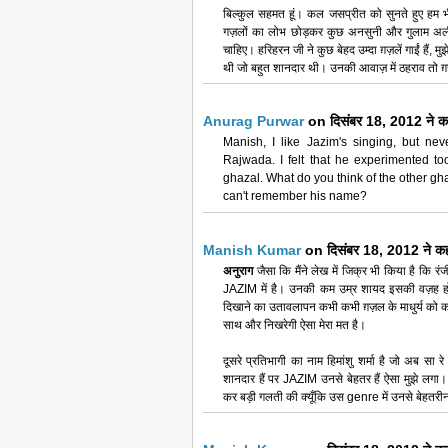
बिल्कुल सहमत हूं। कल जसप्रीत को सुनते हुए हम भ
गज़लों का लोभ छोड़कर कुछ अनसुनी और गुलाम अली 
चाहिए। हरिहरन जी ने कुछ बेहद उम्दा ग़ज़लें गाईं हैं,
थी जो बहुत शानदार थी। उनकी आवाज़ में ठहराव तो ग़
Anurag Purwar
on दिसंबर 18, 2012 ने 
Manish, I like Jazim's singing, but ne
Rajwada. I felt that he experimented too
ghazal. What do you think of the other gha
can't remember his name?
Manish Kumar
on दिसंबर 18, 2012 ने 
अनुराग
जैसा कि मैंने लेख में जिक्र भी किया है कि रं
JAZIM में है। उनकी कम उम्र शायद इसकी वज़ह हो
दिखाने का उतावलापन कभी कभी ग़ज़ल के माधुर्य को क
साथ और निखरेगी ऐसा मेरा मत है।
दूसरे प्रतिभागी का नाम हिमांशु शर्मा है जो अब सा र
शानदार हैं पर JAZIM उनसे बेहतर हैं ऐसा मुझे लगा। 
कर बड़ी गलती की क्यूँकि उस genre में उनसे बेहतरी