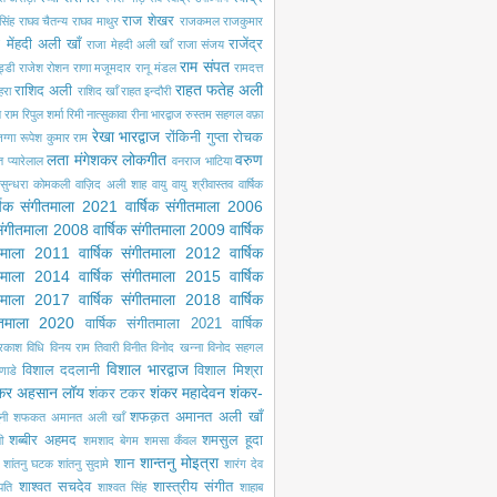
राज शेखर
सिंह
राघव चैतन्य
राघव माथुर
राजकमल
राजकुमार
 मेंहदी अली खाँ
राजेंद्र
राजा मेहदी अली खाँ
राजा संजय
राम संपत
ड्डी
राजेश रोशन
राणा मजूमदार
रानू मंडल
रामदत्त
राहत फतेह अली
राशिद अली
ेहरा
राशिद खाँ
राहत इन्दौरी
ल राम
रिपुल शर्मा
रिमी नात्सुकावा
रीना भारद्वाज
रुस्तम सहगल वफ़ा
रेखा भारद्वाज
रोंकिनी गुप्ता
रोचक
ग्गा
रूपेश कुमार राम
लता मंगेशकर
लोकगीत
वरुण
ंत प्यारेलाल
वनराज भाटिया
सुन्धरा कोमकली
वाज़िद अली शाह
वायु
वायु श्रीवास्तव
वार्षिक
्षिक संगीतमाला 2021
वार्षिक संगीतमाला 2006
 संगीतमाला 2008
वार्षिक संगीतमाला 2009
वार्षिक
ीतमाला 2011
वार्षिक संगीतमाला 2012
वार्षिक
ीतमाला 2014
वार्षिक संगीतमाला 2015
वार्षिक
ीतमाला 2017
वार्षिक संगीतमाला 2018
वार्षिक
गीतमाला 2020
वार्षिक संगीतमाला 2021
वार्षिक
्रकाश
विधि
विनय राम तिवारी
विनीत
विनोद खन्ना
विनोद सहगल
विशाल भारद्वाज
विशाल ददलानी
विशाल मिश्रा
णाडे
कर अहसान लॉय
शंकर महादेवन
शंकर-
शंकर टकर
शफक़त अमानत अली खाँ
नी
शफकत अमानत अली खाँ
शब्बीर अहमद
शमसुल हूदा
ी
शमशाद बेगम
शमसा कँवल
शान्तनु मोइत्रा
शान
शांतनु घटक
शांतनु सुदामे
शारंग देव
शाश्वत सचदेव
शास्त्रीय संगीत
पति
शाश्वत सिंह
शाहाब