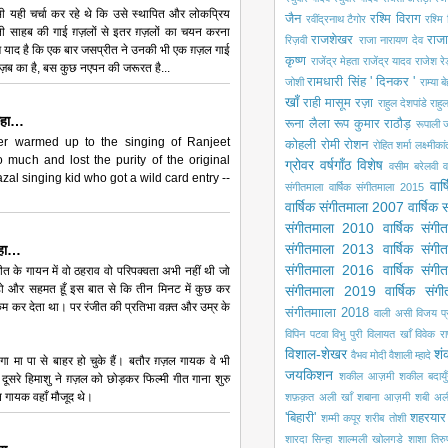
ी यही चर्चा कर रहे थे कि उसे स्थापित और लोकप्रिय
जैन
रश्मि विराग
रवींद्रनाथ टैगोर
रश्मि 
साहब की गाई ग़ज़लों से इतर ग़ज़लों का चयन करना
राजशेखर
राजा
रिज़वी
राजा नारायण देव
 मुझे याद है कि एक बार जसप्रीत ने उनकी भी एक ग़ज़ल गाई
कृष्ण
राजेंद्र मेहता
राजेंद्र यादव
राजेश रे
ज़ब का है, बस कुछ नएपन की जरूरत है...
रामधारी सिंह ' दिनकर '
जोशी
राम्या ब
खाँ
राही मासूम रज़ा
राहुल देशपांडे
राहु
कहा…
रूना लैला
रूप कुमार राठौड़
रूपाली ज
ver warmed up to the singing of Ranjeet
कोहली
रोमी
रोशन
रोहित शर्मा
लक्ष्मीका
 much and lost the purity of the original
ग्रोवर
वर्षगाँठ विशेष
वसीम बरेलवी
व
zal singing kid who got a wild card entry --
वार
संगीतमाला
वार्षिक संगीतमाला 2015
वार्षिक संगीतमाला 2007
वार्षिक
संगीतमाला 2010
वार्षिक संग
संगीतमाला 2013
वार्षिक संग
कहा…
संगीतमाला 2016
वार्षिक संग
जीत के गायन में वो ठहराव वो परिपक्वता अभी नहीं थी जो
 और सहमत हूँ इस बात से कि तीन मिनट में कुछ कर
संगीतमाला 2019
वार्षिक सं
म कर देता था। पर रंजीत की प्रतिभा वक़्त और उम्र के
संगीतमााला 2018
वाली असी
विजय प
विपिन पटवा
विभु पुरी
विलायत खाँ
विवेक रा
विशाल-शेखर
शं
वैभव मोदी
वैशाली म्हादे
े गा मा पा से बाहर हो चुके हैं। बतौर ग़ज़ल गायक वे भी
जयकिशन
शकील आज़मी
शकील बदायुँ
दूसरे हिमाशु ने ग़ज़ल को छोड़कर फिल्मी गीत गाना शुरु
न गायक वहाँ मौजूद थे।
शफ़क़त अली खाँ
शबाना आज़मी
शबी अल
'बिहारी'
शहरयार
शम्मी कपूर
शरीब तोशी
शारदा सिन्हा
शाल्मली खोलगडे
शाशा तिरु