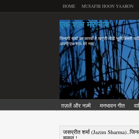
HOME
MUSAFIR HOON YAARON
एक शाम मेरे नाम
जिन्दगी यादों का कारवाँ है.खट्टी मीठी भूली बिसरी याद
अपनी एक शाम मेरे नाम..
ग़ज़लें और नज़्में
मनभावन गीत
वा
जसप्रीत शर्मा (Jazim Sharma)..जिनक
सुकून !