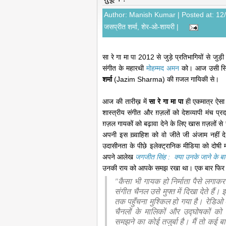
Author:
Manish Kumar
| Posted at: 1
जसप्रीत शर्मा
,
शेर-ओ-शायरी
|
सा रे गा मा पा 2012 से जुड़े प्रतिभागियों से जुड़ी
संगीत के महारथी
मोहम्मद अमन
को। आज उसी सिल
शर्मा
(Jazim Sharma) की ग़जल गायिकी से।
आज की तारीख़ में
सा रे गा मा पा
ही एकमात्र ऐसा 
शास्त्रीय संगीत और ग़ज़लों को देशव्यापी मंच 
ग़ज़ल गायकों को बढ़ावा देने के लिए खास ग़ज़लों से 
अपनी इस ख़्वाहिश को वो जीते जी अंजाम नहीं द
उदासीनता के पीछे इलेक्ट्रानिक मीडिया को दोषी 
अपने आलेख
जगजीत सिंह : क्या उनके जाने के ब
उनकी राय को आपके समझ रखा था। एक बार फिर उसे
"कैसा भी गायक हो निर्माता पैसे लगाक
संगीत चैनल उसे मुफ्त में दिखा देते हैं। इ
तक पहुँचना मुश्किल हो गया है। रेडिओ
चैनलों के मालिकों और उद्घोषकों को 
समझने का कोई तजुर्बा है। मैं तो कई ब