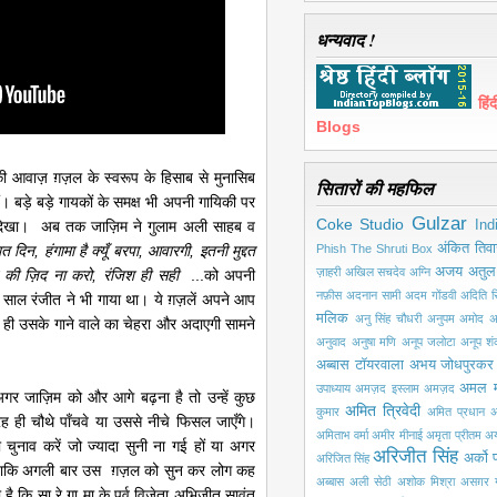
धन्यवाद !
हि
Blogs
 की आवाज़ ग़ज़ल के स्वरूप के हिसाब से मुनासिब
सितारों की महफिल
हैं। बड़े बड़े गायकों के समक्ष भी अपनी गायिकी पर
Gulzar
Coke Studio
 दिखा। अब तक जाज़िम ने गुलाम अली साहब व
Ind
अंकित तिवा
त दिन, हंगामा है क्यूँ बरपा, आवारगी, इतनी मुद्दत
Phish
The Shruti Box
अजय अतुल
ज़ाहरी
अखिल सचदेव
अग्नि
 की ज़िद ना करो, रंजिश ही सही
...को
अपनी
नफ़ीस
अदनान सामी
अदम गोंडवी
अदिति सि
ले साल रंजीत ने भी गाया था। ये ग़ज़लें अपने आप
मलिक
अनु सिंह चौधरी
अनुपम अमोद
अ
ते ही उसके गाने वाले का चेहरा और अदाएगी सामने
अनुवाद
अनुषा मणि
अनूप जलोटा
अनूप श
अब्बास टॉयरवाला
अभय जोधपुरकर
अमल 
उपाध्याय
अमज़द इस्लाम अमज़द
अगर जाज़िम को और आगे बढ़ना है तो उन्हें कुछ
अमित त्रिवेदी
कुमार
अमित प्रधान
अ
तरह ही चौथे पाँचवे या उससे नीचे फिसल जाएँगे।
अमिताभ वर्मा
अमीर मीनाई
अमृता प्रीतम
अय
ा चुनाव करें जो ज्यादा सुनी ना गई हों या अगर
अरिजीत सिंह
अर्को प
अरिजित सिंह
ाएँ ताकि अगली बार उस ग़ज़ल को सुन कर लोग कह
अब्बास
अली सेठी
अशोक मिश्रा
असग़र ग
है कि सा रे गा मा के पूर्व विजेता अभिजीत सावंत