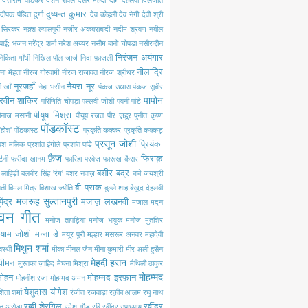
दत्ताराम वाडकर
दर्शन रावल
दलेर मेंहदी
दाग़ देहलवी
दिलजीत
दुष्यन्त कुमार
दीपक पंडित
दुर्गा
देव कोहली
देव नेगी
देवी श्री
ी सिरकर
नक़्श ल्यालपुरी
नज़ीर अकबराबादी
नदीम श्रवण
नबील
 पाई; भजन
नरेंद्र शर्मा
नरेश अय्यर
नसीम बानो चोपड़ा
नसीरुद्दीन
निरंजन अयंगार
निकिता गाँधी
निखिल पॉल जार्ज
निदा फ़ाज़ली
नीलाद्रि
ना मेहता
नीरज गोस्वामी
नीरज राजावत
नीरज श्रीधर
नूरजहाँ
नैयरा नूर
 खाँ
नेहा भसीन
पंकज उधास
पंकज सुबीर
पापोन
रवीन शाकिर
परिणिति चोपड़ा
पल्लवी जोशी
पवनी पांडे
पीयूष मिश्रा
ीनाज मसानी
पीयूष रजत
पीर ज़हूर
पुनीत कृष्ण
पॉडकॉस्ट
'होश'
पॉडकास्ट
प्रकृति कक्कर
प्रकृति कक्कड़
प्रसून जोशी
प्रियंका
रवेश मलिक
प्रशांत इंगोले
प्रशांत पांडे
फ़ैज़
फिराक़
्टनी
फरीदा खानम
फारिहा परवेज़
फारूख क़ैसर
बशीर बद्र
ी लाहिड़ी
बलबीर सिंह 'रंग'
बशर नवाज़
बांबे जयश्री
बी प्राक
्ती
बिमल मित्र
बिशाख ज्योति
बुल्ले शाह
बेख़ुद देहलवी
मजरूह सुल्तानपुरी
पेंद्र
मजाज़ लखनवी
मजाल
मदन
वन गीत
मनोज तापड़िया
मनोज भावुक
मनोज मुंतशिर
्याम जोशी
मन्ना डे
मयूर पुरी
मल्हार
मसरूर अनवर
महादेवी
मिथुन शर्मा
वस्थी
मीका
मीनल जैन
मीना कुमारी
मीर अली हुसैन
मेहदी हसन
 धीमन
मुस्तफा ज़ाहिद
मेघना मिश्रा
मैथिली ठाकुर
मोहम्मद
मोहन
मोहम्मद इरफ़ान
मोहनीश रज़ा
मोहम्मद अमन
येशुदास
योगेश
िता शर्मा
रंजीत रजवाड़ा
रक़ीब आलम
रघु नाथ
रब्बी शेरगिल
रवींद्र
त अरोड़ा
रमेश गौड़
रवि
रवींद्र उपाध्याय