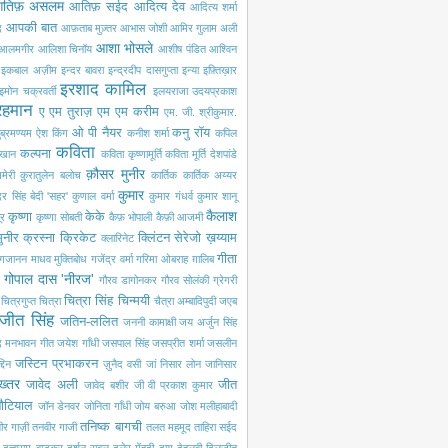
तिफ़ असलम
आतिफ़ सईद
आदित्य देव
आदित्य शर्मा
आपकी बात
द
आफ़ताब मुज़्तर
आभास जोशी
आमिर गुलाम अली
आशा भोसले
आलमगीर
आलिशा चिनॉय
आशीष पंडित
आश्विन
इकबाल अज़ीम
इन्दर बावरा
इन्द्रदीप दासगुप्ता
इन्या
इफ़्तिख़ार
इरशाद कामिल
इमोन चक्रवर्ती
इलयराजा
उदयप्रकाश
रहमान
ए एम तुराज़
एम एम करीम
एम. जी. श्रीकुमार.
ओ पी नैयर
कनु रॉय
ब्रमण्यम
ऐश किंग
कनीश शर्मा
कपिल
कविता
कल्पना
खान
कविता कृष्णामूर्ति
कविता मूर्ति देशपांडे
क़ौसर मुनीर
मेरी
क़ुरातुलेन बलोच
कार्तिक
कार्तिक अय्यर
कुमार
ंदर सिंह बेदी 'सहर'
कुणाल वर्मा
कुमार गंधर्व
कुमार शानू
कैलाश
कृष्णा
केके
ूर
कृष्णा सोबती
कैफ़ भोपाली
कैफ़ी आजमी
ुनीर
क्रस्ना
क्रिकेट
क्लिंटन सेरेजो
ख़य्याम
क्लारिनेट
गीता
गजानन माधव मुक्तिबोध
गजेंद्र वर्मा
गरिमा ओबराह
ग़ालिब
गोपाल दास 'नीरज'
गौरव डागोनकर
गौरव सोलंकी
ग्रेगरी
चित्रा सिंह
चिन्मयी
चित्रगुप्त
चित्रा
चैत्रा अम्बादिपुदी
जएब
जीत सिंह
जतिन-ललित
जननी कामाक्षी
जय अर्जुन सिंह
द मनभावन गीत
जयेश गाँधी
जसपाल सिंह
जसप्रीत शर्मा
जसलीन
जस्टिन प्रभाकरन
दिन
ज़ुनैद वसी
जां निसार लोन
जानिसार
ख्तर
जावेद अली
जीत
जावेद बशीर
जी वी प्रकाश कुमार
नौटियाल
जॉन डेनवर
जोनिता गाँधी
जोय बरुआ
जोश मलीहाबादी
तनिष्क बागची
ीर गाज़ी
तनवीर गाजी
तलत महमूद
ताहिरा सईद