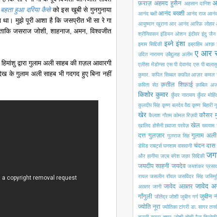
आ
फ़राज़
अहमद हुसैन
अहसान दानिश
बहता हुआ दरिया कैसे
को इस खूबी से गुनगुनाया
आनंद बख्शी
आनंद बक्षी
आनंद राज आनं
ा। मुझे पूरी आशा है कि जसप्रीत भी सा रे गा
आयुष्मान खुराना
आर आनंद
आरिफ़ लोहार
गे ताकि जसराज जोशी, शाहनाज, अमन, विश्वजीत
श्रीनिवासन
इंडियन ओशन
इंदीवर
इंदु जैन
इब्ने इंशा
इमाम सिद्दिकी
इब्राहिम अश्क़
ए आर 
उदित नारायण
उबैद्दुलाह अलीम
िमांशु द्वारा गुलाम अली साहब की ग़ज़ल आवारगी
एलीसा मेंडोन्सा
एस पी देवानंद
एस पी बालासु
 देख के गुलाम अली साहब भी गदगद हुए बिना नहीं
कुमार.
कपिल सिब्बल
कफ़ील आज़र
कमल 
क़तील शिफ़ाई
कविता सेठ
क़ाबिल अज
किशोर कुमार
कुँवर नारायण
कुँवर मोहि
कुलदीप सिंह
कृष्ण बलदेव वैद्य
कृष्ण बिहारी न
खेर
कौसर म
कैलाश गौतम
कोमल रिज़वी
खेल
ख़ालिद होसैनी
ख़्वाजा परवेज़
ख्ययाम
दत्त
गुलज़ार
गुलाम अली
गुलराज सिंह
चंदन दास
डेविड राबर्ट्स
घनशाम वासवानी
जग
और हानीया
जएब बंगेश
जक़ा सिद्दिकी
जयदीप साहनी
जयदेव
जयशंकर प्रसा
रायल
जसलीन रॉयल
जसविंदर सिंह
जसिमुद्
जावेद अ
जावेद अख़्तर
अख़्तर
जानी
गाँगुली
जुबीन 
जीतेंद्र जोशी
जुबीन गर्ग
ज्योति नूरा
ज्योतिका टांगरी
डा. सागर
तनव