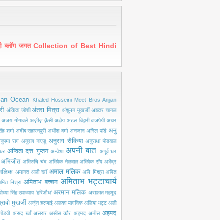
ंदी ब्लॉग जगत Collection of Best Hindi
ian Ocean
Khaled Hosseini
Meet Bros Anjjan
री
अंतरा मित्रा
अंकिता जोशी
अंशुमन मुखर्जी
अख़्तर चानल
अजय गोगावले
अज़ीज़ क़ैसी
अज्ञेय
अटल बिहारी बाजपेयी
अथर
अनु
ंह शर्मा
अदीब सहारनपुरी
अधीश वर्मा
अनजान
अनिल पांडे
अनुराग सैकिया
नुपमा राग
अनुराग नाएडू
अनुराधा पोडवाल
अपनी बात
अन्विता दत्त गुप्तन
ंकर
अन्वेशा
अपूर्व धर
अभिजीत
अभिरुचि चंद
अभिषेक नेलवाल
अभिषेक रॉय
अभेंद्र
अमाल मलिक
मलिक
अमानत अली खाँ
अमि मिश्रा
अमित
अमिताभ भट्टाचार्य
अमिताभ बच्चन
मित मिश्रा
अरमान मलिक
ोध्या सिंह उपाध्याय 'हरिऔध'
अराफ़ात महमूद
्रावो मुखर्जी
अर्जुन हरजाई
अलका यागनिक
अलिया भट्ट
अली
अहमद
ोंडवी
असद खाँ
असरार
असीस कौर
अहमद अनीस