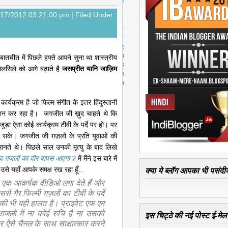
स्ट
पु
2/17/2012 03:21:00 pm |
Filed Under:
रा
नी
पो
स्ट
मु
 बातचीत में पिछले हफ्ते आपने सुना था शास्त्रीय
ख्य
सिले को आगे बढ़ाते है
जसप्रीत यानि जाज़िम
पृ
ष्ठ
कार्यक्रम है जो फिल्म संगीत के इतर हिंदुस्तानी
प्रदान कर रहा है। जगजीत जी ख़ुद चाहते थे कि
जुड़ा ऐसा कोई कार्यक्रम टीवी के पर्दे पर हो। पर
े सके। जगजीत जी ग़ज़लों के प्रति युवाओं की
मानते थे। पिछले साल उनकी मृत्यु के बाद लिखे
ाद ग़जलों का दौर वापस आएगा ?
में मैंने इस बारे में
क्या ये ब्लॉग आपका भी पसंदीद
 यहाँ आपके समक्ष रख रहा हूँ..
र एक आकर्षक वीडिओ लगा देते हैं और
ससे गैर फिल्मी ग़ज़लों का टीवी के पर्दे
 की भी वही हालत है। प्राइवेट एफ एम
ग़जलों में ना कोई रुचि है ना उसको
इस चिट्ठे की नई पोस्ट ई-मेल क
ार ऐसे चैनल के साथ साक्षात्कार करने