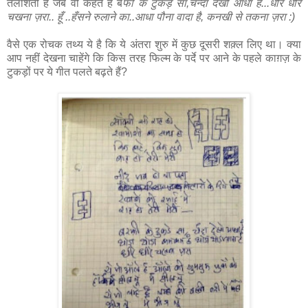
तलाशती है जब वो कहते हैं ब
र्फी के टुकड़े सा,चन्दा देखो आधा है...धीरे धीरे
चखना ज़रा.. हूँ ..हँसने रुलाने का..आधा पौना वादा है, कनखी से तकना ज़रा :)
वैसे एक रोचक तथ्य ये है कि ये अंतरा शुरु में कुछ दूसरी शक़्ल लिए था। क्या
आप नहीं देखना चाहेंगे कि किस तरह फिल्म के पर्दे पर आने के पहले काग़ज़ के
टुकड़ों पर ये गीत पलते बढ़ते हैं?