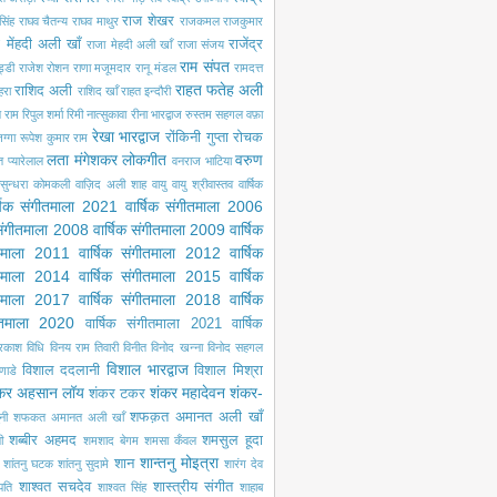
राज शेखर
सिंह
राघव चैतन्य
राघव माथुर
राजकमल
राजकुमार
 मेंहदी अली खाँ
राजेंद्र
राजा मेहदी अली खाँ
राजा संजय
राम संपत
ड्डी
राजेश रोशन
राणा मजूमदार
रानू मंडल
रामदत्त
राहत फतेह अली
राशिद अली
ेहरा
राशिद खाँ
राहत इन्दौरी
ल राम
रिपुल शर्मा
रिमी नात्सुकावा
रीना भारद्वाज
रुस्तम सहगल वफ़ा
रेखा भारद्वाज
रोंकिनी गुप्ता
रोचक
ग्गा
रूपेश कुमार राम
लता मंगेशकर
लोकगीत
वरुण
ंत प्यारेलाल
वनराज भाटिया
सुन्धरा कोमकली
वाज़िद अली शाह
वायु
वायु श्रीवास्तव
वार्षिक
्षिक संगीतमाला 2021
वार्षिक संगीतमाला 2006
 संगीतमाला 2008
वार्षिक संगीतमाला 2009
वार्षिक
ीतमाला 2011
वार्षिक संगीतमाला 2012
वार्षिक
ीतमाला 2014
वार्षिक संगीतमाला 2015
वार्षिक
ीतमाला 2017
वार्षिक संगीतमाला 2018
वार्षिक
गीतमाला 2020
वार्षिक संगीतमाला 2021
वार्षिक
्रकाश
विधि
विनय राम तिवारी
विनीत
विनोद खन्ना
विनोद सहगल
विशाल भारद्वाज
विशाल ददलानी
विशाल मिश्रा
णाडे
कर अहसान लॉय
शंकर महादेवन
शंकर-
शंकर टकर
शफक़त अमानत अली खाँ
नी
शफकत अमानत अली खाँ
शब्बीर अहमद
शमसुल हूदा
ी
शमशाद बेगम
शमसा कँवल
शान्तनु मोइत्रा
शान
शांतनु घटक
शांतनु सुदामे
शारंग देव
शाश्वत सचदेव
शास्त्रीय संगीत
पति
शाश्वत सिंह
शाहाब