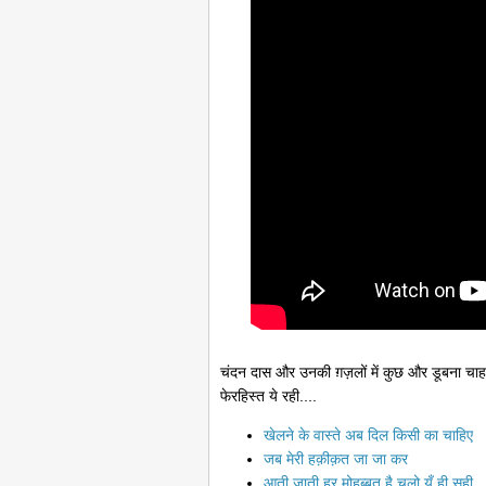
चंदन दास और उनकी ग़ज़लों में कुछ और डूबना चाहते 
फेरहिस्त ये रही....
खेलने के वास्ते अब दिल किसी का चाहिए
जब मेरी हक़ीक़त जा जा कर
आती जाती हर मोहब्बत है चलो यूँ ही सही