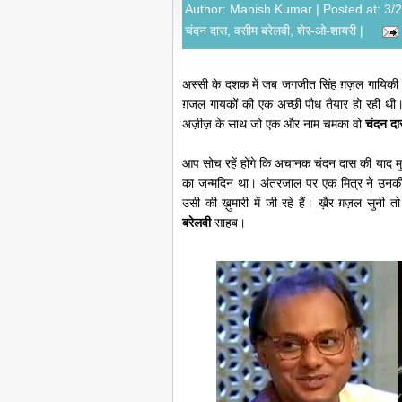
Author:
Manish Kumar
| Posted at: 3/
चंदन दास
,
वसीम बरेलवी
,
शेर-ओ-शायरी
|
अस्सी के दशक में जब जगजीत सिंह ग़ज़ल गायिकी 
ग़जल गायकों की एक अच्छी पौध तैयार हो रही थी
अज़ीज़ के साथ जो एक और नाम चमका वो
चंदन दा
आप सोच रहें होंगे कि अचानक चंदन दास की याद 
का जन्मदिन था। अंतरजाल पर एक मित्र ने उनकी 
उसी की ख़ुमारी में जी रहे हैं। ख़ैर ग़ज़ल सुन
बरेलवी
साहब।