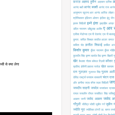
आ
फ़राज़
अहमद हुसैन
अहसान दानिश
आनंद बख्शी
आनंद बक्षी
आनंद राज आनं
आयुष्मान खुराना
आर आनंद
आरिफ़ लोहार
श्रीनिवासन
इंडियन ओशन
इंदीवर
इंदु जैन
इब्ने इंशा
इमाम सिद्दिकी
इब्राहिम अश्क़
ए आर 
उदित नारायण
उबैद्दुलाह अलीम
एलीसा मेंडोन्सा
एस पी देवानंद
एस पी बालासु
कुमार.
कपिल सिब्बल
कफ़ील आज़र
कमल 
क़तील शिफ़ाई
कविता सेठ
क़ाबिल अज
किशोर कुमार
कुँवर नारायण
कुँवर मोहि
कुलदीप सिंह
कृष्ण बलदेव वैद्य
कृष्ण बिहारी न
खेर
कौसर म
कैलाश गौतम
कोमल रिज़वी
सी से क्या लेगा
खेल
ख़ालिद होसैनी
ख़्वाजा परवेज़
ख्ययाम
दत्त
गुलज़ार
गुलाम अली
गुलराज सिंह
चंदन दास
डेविड राबर्ट्स
घनशाम वासवानी
जग
और हानीया
जएब बंगेश
जक़ा सिद्दिकी
जयदीप साहनी
जयदेव
जयशंकर प्रसा
रायल
जसलीन रॉयल
जसविंदर सिंह
जसिमुद्
जावेद अ
जावेद अख़्तर
अख़्तर
जानी
गाँगुली
जुबीन 
जीतेंद्र जोशी
जुबीन गर्ग
ज्योति नूरा
ज्योतिका टांगरी
डा. सागर
तनव