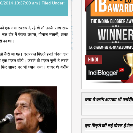
स्ट
26/2014 10:37:00 am |
Filed Under:
पु
रा
नी
पो
स्ट
को एक नया स्वरूप दे रहे थे तो उनके साथ साथ
मु
। उस दौर में पंकज उधास, पीनाज़ मसानी, तलत
ख्य
स
का था।
पृ
ष्ठ
मुझे कैसे आ गई। दरअसल पिछले हफ्ते चंदन दास
एक ग़ज़ल बाँटी। जबसे वो ग़ज़ल सुनी है तबसे
ी तो फिर शायर पर भी ध्यान गया। शायर थे
वसीम
क्या ये ब्लॉग आपका भी पसंदीद
इस चिट्ठे की नई पोस्ट ई-मेल क