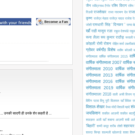
जैन
रश्मि विराग
रवींद्रनाथ टैगोर
रश्मि 
राजशेखर
राजा
रिज़वी
राजा नारायण देव
कृष्ण
राजेंद्र मेहता
राजेंद्र यादव
राजेश रे
रामधारी सिंह ' दिनकर '
जोशी
राम्या ब
खाँ
राही मासूम रज़ा
राहुल देशपांडे
राहु
रूना लैला
रूप कुमार राठौड़
रूपाली ज
कोहली
रोमी
रोशन
रोहित शर्मा
लक्ष्मीका
ग्रोवर
वर्षगाँठ विशेष
वसीम बरेलवी
व
वार
संगीतमाला
वार्षिक संगीतमाला 2015
वार्षिक संगीतमाला 2007
वार्षिक
संगीतमाला 2010
वार्षिक संग
संगीतमाला 2013
वार्षिक संग
संगीतमाला 2016
वार्षिक संग
संगीतमाला 2019
वार्षिक सं
.
संगीतमााला 2018
वाली असी
विजय प
विपिन पटवा
विभु पुरी
विलायत खाँ
विवेक रा
विशाल-शेखर
शं
वैभव मोदी
वैशाली म्हादे
जयकिशन
ं ... उनकी सादगी ही उनके शेर कहती है ...
शकील आज़मी
शकील बदायुँ
शफ़क़त अली खाँ
शबाना आज़मी
शबी अल
'बिहारी'
शहरयार
शम्मी कपूर
शरीब तोशी
ा…
शारदा सिन्हा
शाल्मली खोलगडे
शाशा तिरु