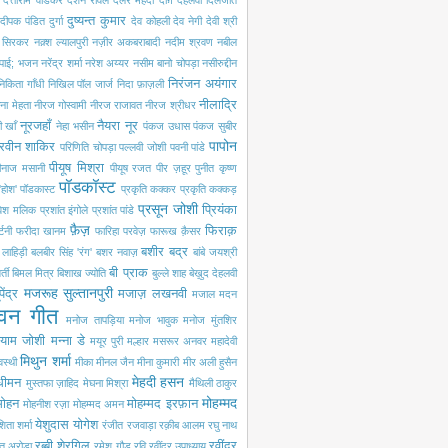
दत्ताराम वाडकर
दर्शन रावल
दलेर मेंहदी
दाग़ देहलवी
दिलजीत
दुष्यन्त कुमार
दीपक पंडित
दुर्गा
देव कोहली
देव नेगी
देवी श्री
ी सिरकर
नक़्श ल्यालपुरी
नज़ीर अकबराबादी
नदीम श्रवण
नबील
 पाई; भजन
नरेंद्र शर्मा
नरेश अय्यर
नसीम बानो चोपड़ा
नसीरुद्दीन
निरंजन अयंगार
निकिता गाँधी
निखिल पॉल जार्ज
निदा फ़ाज़ली
नीलाद्रि
ना मेहता
नीरज गोस्वामी
नीरज राजावत
नीरज श्रीधर
नूरजहाँ
नैयरा नूर
 खाँ
नेहा भसीन
पंकज उधास
पंकज सुबीर
पापोन
रवीन शाकिर
परिणिति चोपड़ा
पल्लवी जोशी
पवनी पांडे
पीयूष मिश्रा
ीनाज मसानी
पीयूष रजत
पीर ज़हूर
पुनीत कृष्ण
पॉडकॉस्ट
'होश'
पॉडकास्ट
प्रकृति कक्कर
प्रकृति कक्कड़
प्रसून जोशी
प्रियंका
रवेश मलिक
प्रशांत इंगोले
प्रशांत पांडे
फ़ैज़
फिराक़
्टनी
फरीदा खानम
फारिहा परवेज़
फारूख क़ैसर
बशीर बद्र
ी लाहिड़ी
बलबीर सिंह 'रंग'
बशर नवाज़
बांबे जयश्री
बी प्राक
्ती
बिमल मित्र
बिशाख ज्योति
बुल्ले शाह
बेख़ुद देहलवी
मजरूह सुल्तानपुरी
पेंद्र
मजाज़ लखनवी
मजाल
मदन
वन गीत
मनोज तापड़िया
मनोज भावुक
मनोज मुंतशिर
्याम जोशी
मन्ना डे
मयूर पुरी
मल्हार
मसरूर अनवर
महादेवी
मिथुन शर्मा
वस्थी
मीका
मीनल जैन
मीना कुमारी
मीर अली हुसैन
मेहदी हसन
 धीमन
मुस्तफा ज़ाहिद
मेघना मिश्रा
मैथिली ठाकुर
मोहम्मद
मोहन
मोहम्मद इरफ़ान
मोहनीश रज़ा
मोहम्मद अमन
येशुदास
योगेश
िता शर्मा
रंजीत रजवाड़ा
रक़ीब आलम
रघु नाथ
रब्बी शेरगिल
रवींद्र
त अरोड़ा
रमेश गौड़
रवि
रवींद्र उपाध्याय