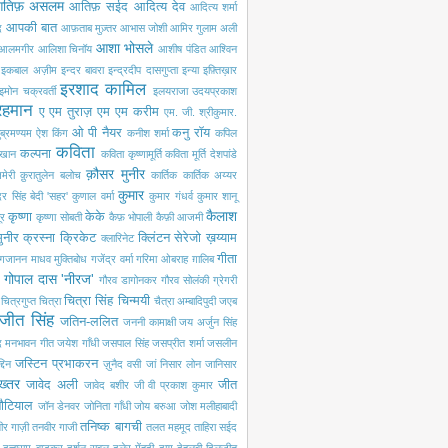
तिफ़ असलम
आतिफ़ सईद
आदित्य देव
आदित्य शर्मा
आपकी बात
द
आफ़ताब मुज़्तर
आभास जोशी
आमिर गुलाम अली
आशा भोसले
आलमगीर
आलिशा चिनॉय
आशीष पंडित
आश्विन
इकबाल अज़ीम
इन्दर बावरा
इन्द्रदीप दासगुप्ता
इन्या
इफ़्तिख़ार
इरशाद कामिल
इमोन चक्रवर्ती
इलयराजा
उदयप्रकाश
रहमान
ए एम तुराज़
एम एम करीम
एम. जी. श्रीकुमार.
ओ पी नैयर
कनु रॉय
ब्रमण्यम
ऐश किंग
कनीश शर्मा
कपिल
कविता
कल्पना
खान
कविता कृष्णामूर्ति
कविता मूर्ति देशपांडे
क़ौसर मुनीर
मेरी
क़ुरातुलेन बलोच
कार्तिक
कार्तिक अय्यर
कुमार
ंदर सिंह बेदी 'सहर'
कुणाल वर्मा
कुमार गंधर्व
कुमार शानू
कैलाश
कृष्णा
केके
ूर
कृष्णा सोबती
कैफ़ भोपाली
कैफ़ी आजमी
ुनीर
क्रस्ना
क्रिकेट
क्लिंटन सेरेजो
ख़य्याम
क्लारिनेट
गीता
गजानन माधव मुक्तिबोध
गजेंद्र वर्मा
गरिमा ओबराह
ग़ालिब
गोपाल दास 'नीरज'
गौरव डागोनकर
गौरव सोलंकी
ग्रेगरी
चित्रा सिंह
चिन्मयी
चित्रगुप्त
चित्रा
चैत्रा अम्बादिपुदी
जएब
जीत सिंह
जतिन-ललित
जननी कामाक्षी
जय अर्जुन सिंह
द मनभावन गीत
जयेश गाँधी
जसपाल सिंह
जसप्रीत शर्मा
जसलीन
जस्टिन प्रभाकरन
दिन
ज़ुनैद वसी
जां निसार लोन
जानिसार
ख्तर
जावेद अली
जीत
जावेद बशीर
जी वी प्रकाश कुमार
नौटियाल
जॉन डेनवर
जोनिता गाँधी
जोय बरुआ
जोश मलीहाबादी
तनिष्क बागची
ीर गाज़ी
तनवीर गाजी
तलत महमूद
ताहिरा सईद