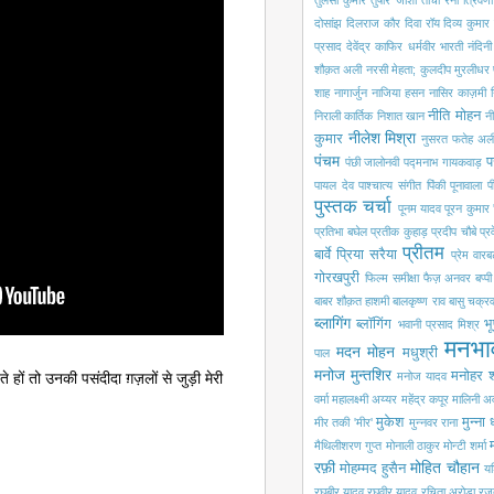
तुलसी कुमार
तुषार जोशी
तोची रैना
त्रिवेणी
दोसांझ
दिलराज कौर
दिवा रॉय
दिव्य कुमार
प्रसाद
देवेंद्र काफिर
धर्मवीर भारती
नंदिन
शौक़त अली
नरसी मेहता; कुलदीप मुरलीधर
शाह
नागार्जुन
नाजिया हसन
नासिर काज़मी
नीति मोहन
निराली कार्तिक
निशात खान
नी
नीलेश मिश्रा
कुमार
नुसरत फतेह अली
पंचम
प
पंछी जालोनवी
पद्मनाभ गायकवाड़
पायल देव
पाश्चात्य संगीत
पिंकी पूनावाला
प
पुस्तक चर्चा
पूनम यादव
पूरन कुमार 
प्रतिभा बघेल
प्रतीक कुहाड़
प्रदीप चौबे
प्
प्रीतम
बार्वे
प्रिया सरैया
प्रेम वारबर
गोरखपुरी
फिल्म समीक्षा
फैज़ अनवर
बप्प
बाबर शौक़त हाशमी
बालकृष्ण राव
बासु चक्रवर
ब्लागिंग
ब्लॉगिंग
भू
भवानी प्रसाद मिश्र
मनभा
मदन मोहन
मधुश्री
पाल
मनोज मुन्तशिर
मनोहर श
हों तो उनकी पसंदीदा ग़ज़लों से जुड़ी मेरी
मनोज यादव
वर्मा
महालक्ष्मी अय्यर
महेंद्र कपूर
मालिनी अ
मुकेश
मुन्ना
मीर तकी 'मीर'
मुन्नवर राना
मैथिलीशरण गुप्त
मोनाली ठाकुर
मोन्टी शर्मा
रफ़ी
मोहित चौहान
मोहम्मद हुसैन
यश
रघुबीर यादव
रघुवीर यादव
रचिता अरोड़ा
रज