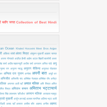
ंदी ब्लॉग जगत Collection of Best Hindi
ian Ocean
Khaled Hosseini
Meet Bros Anjjan
री
अंतरा मित्रा
अंकिता जोशी
अंशुमन मुखर्जी
अख़्तर चानल
अजय गोगावले
अज़ीज़ क़ैसी
अज्ञेय
अटल बिहारी बाजपेयी
अथर
अनु
ंह शर्मा
अदीब सहारनपुरी
अधीश वर्मा
अनजान
अनिल पांडे
अनुराग सैकिया
नुपमा राग
अनुराग नाएडू
अनुराधा पोडवाल
अपनी बात
अन्विता दत्त गुप्तन
ंकर
अन्वेशा
अपूर्व धर
अभिजीत
अभिरुचि चंद
अभिषेक नेलवाल
अभिषेक रॉय
अभेंद्र
अमाल मलिक
मलिक
अमानत अली खाँ
अमि मिश्रा
अमित
अमिताभ भट्टाचार्य
अमिताभ बच्चन
मित मिश्रा
अरमान मलिक
ोध्या सिंह उपाध्याय 'हरिऔध'
अराफ़ात महमूद
्रावो मुखर्जी
अर्जुन हरजाई
अलका यागनिक
अलिया भट्ट
अली
अहमद
ोंडवी
असद खाँ
असरार
असीस कौर
अहमद अनीस