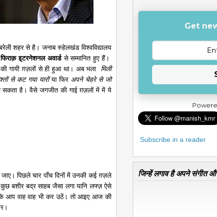
Get new
े बरेली शहर से है। जनाब रुहेलखंड विश्वविद्यालय
े
फिराक़ इ्टरनेशनल अवार्ड
से सम्मानित हुए हैं।
ी गायी ग़ज़लों से ही हुआ था। अब भला
मिली
श्तों से कट गया यारों
या फिर
अपने चेहरे से जो
सकता है। वैसे जगजीत की गाई ग़ज़लों में में ये
Powere
Subscribe in a reader
जिन्हें लगाव है अपने संगीत और
ए। पिछले चार पाँच दिनों में उनकी कई ग़ज़ले
त कुछ बशीर बद्र साहब जैसा लगा यानि लफ्ज़ ऐसे
कि आप वाह वाह भी कर उठें। तो आइए आज की
़र।