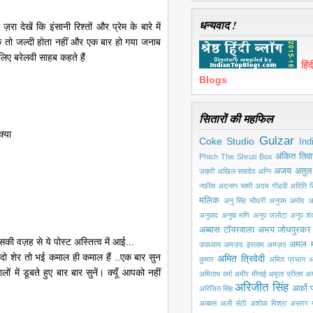
धन्यवाद !
ा देखें कि इंसानी रिश्तों और प्रेम के बारे में
़ तो जल्दी होता नहीं और एक बार हो गया जनाब
ए बरेलवी साहब कहते हैं
हि
Blogs
सितारों की महफिल
क्या
Gulzar
Coke Studio
Ind
अंकित तिवा
Phish
The Shruti Box
अजय अतुल
ज़ाहरी
अखिल सचदेव
अग्नि
नफ़ीस
अदनान सामी
अदम गोंडवी
अदिति सि
मलिक
अनु सिंह चौधरी
अनुपम अमोद
अ
अनुवाद
अनुषा मणि
अनूप जलोटा
अनूप श
अब्बास टॉयरवाला
अभय जोधपुरकर
वज़ह से ये पोस्ट अस्तित्व में आई...
अमल 
उपाध्याय
अमज़द इस्लाम अमज़द
 दो शेर तो भई कमाल ही कमाल हैं ..एक बार सुन
अमित त्रिवेदी
कुमार
अमित प्रधान
अ
 में डूबते हुए बार बार सुनें। क्यूँ आपको नहीं
अमिताभ वर्मा
अमीर मीनाई
अमृता प्रीतम
अय
अरिजीत सिंह
अर्को प
अरिजित सिंह
अब्बास
अली सेठी
अशोक मिश्रा
असग़र ग