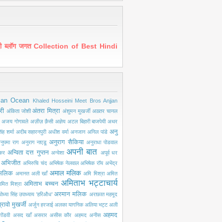
ंदी ब्लॉग जगत Collection of Best Hindi
ian Ocean
Khaled Hosseini
Meet Bros Anjjan
री
अंतरा मित्रा
अंकिता जोशी
अंशुमन मुखर्जी
अख़्तर चानल
अजय गोगावले
अज़ीज़ क़ैसी
अज्ञेय
अटल बिहारी बाजपेयी
अथर
अनु
ंह शर्मा
अदीब सहारनपुरी
अधीश वर्मा
अनजान
अनिल पांडे
अनुराग सैकिया
नुपमा राग
अनुराग नाएडू
अनुराधा पोडवाल
अपनी बात
अन्विता दत्त गुप्तन
ंकर
अन्वेशा
अपूर्व धर
अभिजीत
अभिरुचि चंद
अभिषेक नेलवाल
अभिषेक रॉय
अभेंद्र
अमाल मलिक
मलिक
अमानत अली खाँ
अमि मिश्रा
अमित
अमिताभ भट्टाचार्य
अमिताभ बच्चन
मित मिश्रा
अरमान मलिक
ोध्या सिंह उपाध्याय 'हरिऔध'
अराफ़ात महमूद
्रावो मुखर्जी
अर्जुन हरजाई
अलका यागनिक
अलिया भट्ट
अली
अहमद
ोंडवी
असद खाँ
असरार
असीस कौर
अहमद अनीस