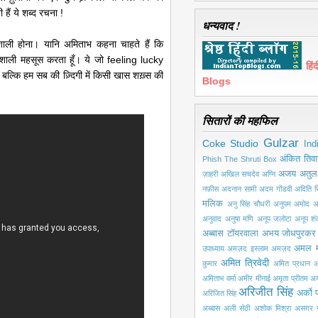
हैं ये शब्द रचना !
धन्यवाद !
्यशाली होना। यानि अमिताभ कहना चाहते हैं कि
यशाली महसूस करता हूँ। ये जो feeling lucky
हि
ा बल्कि हम सब की ज़ि्दगी में किसी खास शख़्स की
Blogs
सितारों की महफिल
Gulzar
Coke Studio
Ind
अंकित तिवा
Phish
The Shruti Box
अजय अतुल
ज़ाहरी
अखिल सचदेव
अग्नि
नफ़ीस
अदनान सामी
अदम गोंडवी
अदिति सि
मलिक
अनु सिंह चौधरी
अनुपम अमोद
अ
अनुवाद
अनुषा मणि
अनूप जलोटा
अनूप श
अब्बास टॉयरवाला
अभय जोधपुरकर
अमल 
उपाध्याय
अमज़द इस्लाम अमज़द
अमित त्रिवेदी
कुमार
अमित प्रधान
अ
अमिताभ वर्मा
अमीर मीनाई
अमृता प्रीतम
अय
अरिजीत सिंह
अर्को प
अरिजित सिंह
अब्बास
अली सेठी
अशोक मिश्रा
असग़र ग