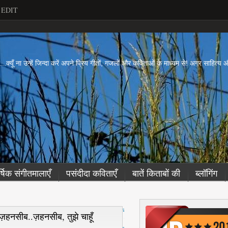
EDIT
ें...क्यूँ ना उन्हें जिन्दा करें अपने प्रिय गीतों, गजलों और कविताओं के माध्यम से! अगर साहित्
र्षिक संगीतमालाएँ
पसंदीदा कविताएँ
बातें किताबों की
ब्लॉगिंग
नई
ज़हनसीब..ज़हनसीब, तुझे चाहूँ
पो