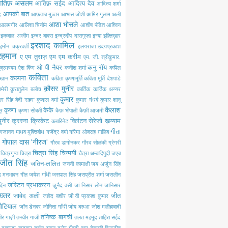
तिफ़ असलम
आतिफ़ सईद
आदित्य देव
आदित्य शर्मा
आपकी बात
द
आफ़ताब मुज़्तर
आभास जोशी
आमिर गुलाम अली
आशा भोसले
आलमगीर
आलिशा चिनॉय
आशीष पंडित
आश्विन
इकबाल अज़ीम
इन्दर बावरा
इन्द्रदीप दासगुप्ता
इन्या
इफ़्तिख़ार
इरशाद कामिल
इमोन चक्रवर्ती
इलयराजा
उदयप्रकाश
रहमान
ए एम तुराज़
एम एम करीम
एम. जी. श्रीकुमार.
ओ पी नैयर
कनु रॉय
ब्रमण्यम
ऐश किंग
कनीश शर्मा
कपिल
कविता
कल्पना
खान
कविता कृष्णामूर्ति
कविता मूर्ति देशपांडे
क़ौसर मुनीर
मेरी
क़ुरातुलेन बलोच
कार्तिक
कार्तिक अय्यर
कुमार
ंदर सिंह बेदी 'सहर'
कुणाल वर्मा
कुमार गंधर्व
कुमार शानू
कैलाश
कृष्णा
केके
ूर
कृष्णा सोबती
कैफ़ भोपाली
कैफ़ी आजमी
ुनीर
क्रस्ना
क्रिकेट
क्लिंटन सेरेजो
ख़य्याम
क्लारिनेट
गीता
गजानन माधव मुक्तिबोध
गजेंद्र वर्मा
गरिमा ओबराह
ग़ालिब
गोपाल दास 'नीरज'
गौरव डागोनकर
गौरव सोलंकी
ग्रेगरी
चित्रा सिंह
चिन्मयी
चित्रगुप्त
चित्रा
चैत्रा अम्बादिपुदी
जएब
जीत सिंह
जतिन-ललित
जननी कामाक्षी
जय अर्जुन सिंह
द मनभावन गीत
जयेश गाँधी
जसपाल सिंह
जसप्रीत शर्मा
जसलीन
जस्टिन प्रभाकरन
दिन
ज़ुनैद वसी
जां निसार लोन
जानिसार
ख्तर
जावेद अली
जीत
जावेद बशीर
जी वी प्रकाश कुमार
नौटियाल
जॉन डेनवर
जोनिता गाँधी
जोय बरुआ
जोश मलीहाबादी
तनिष्क बागची
ीर गाज़ी
तनवीर गाजी
तलत महमूद
ताहिरा सईद