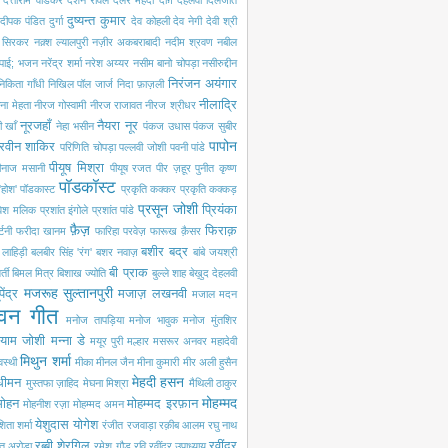
दत्ताराम वाडकर
दर्शन रावल
दलेर मेंहदी
दाग़ देहलवी
दिलजीत
दुष्यन्त कुमार
दीपक पंडित
दुर्गा
देव कोहली
देव नेगी
देवी श्री
ी सिरकर
नक़्श ल्यालपुरी
नज़ीर अकबराबादी
नदीम श्रवण
नबील
 पाई; भजन
नरेंद्र शर्मा
नरेश अय्यर
नसीम बानो चोपड़ा
नसीरुद्दीन
निरंजन अयंगार
निकिता गाँधी
निखिल पॉल जार्ज
निदा फ़ाज़ली
नीलाद्रि
ना मेहता
नीरज गोस्वामी
नीरज राजावत
नीरज श्रीधर
नूरजहाँ
नैयरा नूर
 खाँ
नेहा भसीन
पंकज उधास
पंकज सुबीर
पापोन
रवीन शाकिर
परिणिति चोपड़ा
पल्लवी जोशी
पवनी पांडे
पीयूष मिश्रा
ीनाज मसानी
पीयूष रजत
पीर ज़हूर
पुनीत कृष्ण
पॉडकॉस्ट
'होश'
पॉडकास्ट
प्रकृति कक्कर
प्रकृति कक्कड़
प्रसून जोशी
प्रियंका
रवेश मलिक
प्रशांत इंगोले
प्रशांत पांडे
फ़ैज़
फिराक़
्टनी
फरीदा खानम
फारिहा परवेज़
फारूख क़ैसर
बशीर बद्र
ी लाहिड़ी
बलबीर सिंह 'रंग'
बशर नवाज़
बांबे जयश्री
बी प्राक
्ती
बिमल मित्र
बिशाख ज्योति
बुल्ले शाह
बेख़ुद देहलवी
मजरूह सुल्तानपुरी
पेंद्र
मजाज़ लखनवी
मजाल
मदन
वन गीत
मनोज तापड़िया
मनोज भावुक
मनोज मुंतशिर
्याम जोशी
मन्ना डे
मयूर पुरी
मल्हार
मसरूर अनवर
महादेवी
मिथुन शर्मा
वस्थी
मीका
मीनल जैन
मीना कुमारी
मीर अली हुसैन
मेहदी हसन
 धीमन
मुस्तफा ज़ाहिद
मेघना मिश्रा
मैथिली ठाकुर
मोहम्मद
मोहन
मोहम्मद इरफ़ान
मोहनीश रज़ा
मोहम्मद अमन
येशुदास
योगेश
िता शर्मा
रंजीत रजवाड़ा
रक़ीब आलम
रघु नाथ
रब्बी शेरगिल
रवींद्र
त अरोड़ा
रमेश गौड़
रवि
रवींद्र उपाध्याय