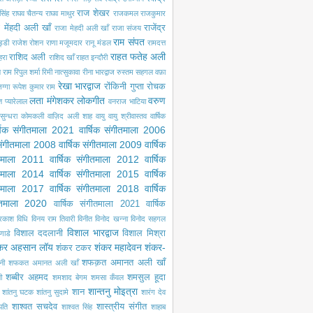
राज शेखर
सिंह
राघव चैतन्य
राघव माथुर
राजकमल
राजकुमार
 मेंहदी अली खाँ
राजेंद्र
राजा मेहदी अली खाँ
राजा संजय
राम संपत
ड्डी
राजेश रोशन
राणा मजूमदार
रानू मंडल
रामदत्त
राहत फतेह अली
राशिद अली
ेहरा
राशिद खाँ
राहत इन्दौरी
ल राम
रिपुल शर्मा
रिमी नात्सुकावा
रीना भारद्वाज
रुस्तम सहगल वफ़ा
रेखा भारद्वाज
रोंकिनी गुप्ता
रोचक
ग्गा
रूपेश कुमार राम
लता मंगेशकर
लोकगीत
वरुण
ंत प्यारेलाल
वनराज भाटिया
सुन्धरा कोमकली
वाज़िद अली शाह
वायु
वायु श्रीवास्तव
वार्षिक
्षिक संगीतमाला 2021
वार्षिक संगीतमाला 2006
 संगीतमाला 2008
वार्षिक संगीतमाला 2009
वार्षिक
ीतमाला 2011
वार्षिक संगीतमाला 2012
वार्षिक
ीतमाला 2014
वार्षिक संगीतमाला 2015
वार्षिक
ीतमाला 2017
वार्षिक संगीतमाला 2018
वार्षिक
गीतमाला 2020
वार्षिक संगीतमाला 2021
वार्षिक
्रकाश
विधि
विनय राम तिवारी
विनीत
विनोद खन्ना
विनोद सहगल
विशाल भारद्वाज
विशाल ददलानी
विशाल मिश्रा
णाडे
कर अहसान लॉय
शंकर महादेवन
शंकर-
शंकर टकर
शफक़त अमानत अली खाँ
नी
शफकत अमानत अली खाँ
शब्बीर अहमद
शमसुल हूदा
ी
शमशाद बेगम
शमसा कँवल
शान्तनु मोइत्रा
शान
शांतनु घटक
शांतनु सुदामे
शारंग देव
शाश्वत सचदेव
शास्त्रीय संगीत
पति
शाश्वत सिंह
शाहाब