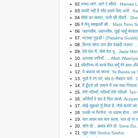
02
मनवा लागे, लागे रे साँवरे Manwa 
03
काफी नहीं है चाँद हमारे लिए अभी
04
शीशे का समंदर, पानी की दीवारें.
05
मैं तैनू समझावाँ की . Main Tenu
06
ज़हनसीब..ज़हनसीब, तुझे चाहूँ बेत
07.
पटाखा गुड्डी ! (Patakha Guddi)
08.
किन्‍ना सोणा यार हीर वेखदी नज़ारा 
09.
ऐसे तेरा मैं, जैसे मेरा तू.. Jaise M
10.
अल्लाह वारियाँ..... Allah Waariy
11.
चाँदनिया तो बरसे फिर क्यूँ मेरे हाथ 
12.
ये बावला सा सपना Ye Bawla sa
13.
गुलों मे रंग भरे, बाद-ए-नौबहार 
14.
मैं ढूँढने को ज़माने में जब वफ़ा 
15.
तेरी गलियाँ, गलियाँ तेरी गलियाँ Ter
16.
अर्जियाँ दे रहा है दिल आओ..Arziya
17.
कोई मुझको यूँ मिला है, जैसे बंजारे
18.
पलकें ना भिगोना, ना उदास होना...
19.
चार कदम बस चार कदम, चल दो ना 
20.
सोने दो .. ख़्वाब बोने दो Sone Do.
21.
सूहा साहा Sooha Saaha