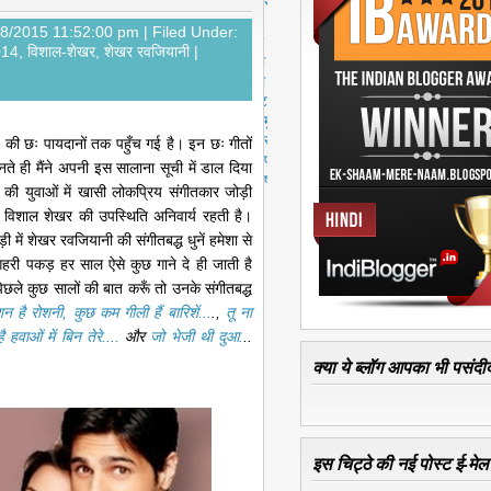
स्ट
पु
18/2015 11:52:00 pm |
Filed Under:
रा
2014
,
विशाल-शेखर
,
शेखर रवजियानी
|
नी
पो
स्ट
मु
ख्य
रु की छः पायदानों तक पहुँच गई है। इन छः गीतों
पृ
नते ही मैंने अपनी इस सालाना सूची में डाल दिया
ष्ठ
की युवाओं में खासी लोकप्रिय संगीतकार जोड़ी
ल विशाल शेखर की उपस्थिति अनिवार्य रहती है।
 में शेखर रवजियानी की संगीतबद्ध धुनें हमेशा से
गहरी पकड़ हर साल ऐसे कुछ गाने दे ही जाती है
पिछले कुछ सालों की बात करूँ तो उनके संगीतबद्ध
 है रोशनी, कुछ कम गीली हैं बारिशें...
.,
तू ना
 हवाओं में बिन तेरे....
और
जो भेजी थी दुआ.
..
क्या ये ब्लॉग आपका भी पसंदीद
इस चिट्ठे की नई पोस्ट ई-मेल क