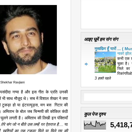
आइए घूमें हम संग संग
मुसाफ़िर हूँ यारों ... 
नाको झील:
कभी एक छ
चुका है। 
जिले का
रिकांगपिओ
3 हफ़्ते पहले
 Shekhar Ravjiani
 पसंदीदा नग्मा है और इस गीत के प्रति उनकी
ें भी साथ मौज़ूद थे। सच में विशाल शेखर ने क्या
 टुकड़ा हो या इंटरल्यूड्स, मन बस गिटार की
ै। अमिताभ के बोल जब चिन्मयी की कोकिल कंठी
कुल पेज दृश्य
 सी घुलने लगती है। अमिताभ की लिखी इन पंक्तियाँ
5,418,
.तेरे संग जो न बीते उस लम्हें पर ऐतराज है....
या
है..ख़ुशियों का एक टुकड़ा मिले या मिले ग़म की