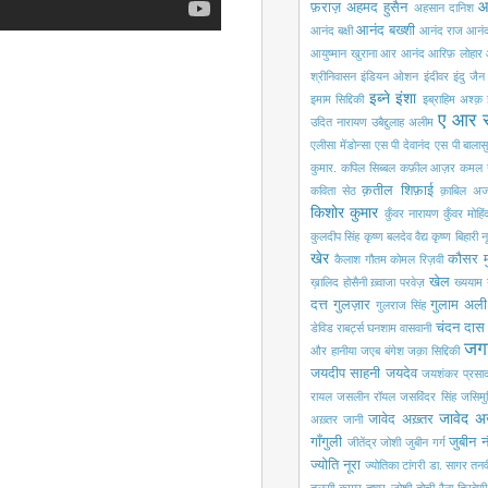
आ
फ़राज़
अहमद हुसैन
अहसान दानिश
आनंद बख्शी
आनंद बक्षी
आनंद राज आनं
आयुष्मान खुराना
आर आनंद
आरिफ़ लोहार
श्रीनिवासन
इंडियन ओशन
इंदीवर
इंदु जैन
इब्ने इंशा
इमाम सिद्दिकी
इब्राहिम अश्क़
ए आर 
उदित नारायण
उबैद्दुलाह अलीम
एलीसा मेंडोन्सा
एस पी देवानंद
एस पी बालासु
कुमार.
कपिल सिब्बल
कफ़ील आज़र
कमल 
क़तील शिफ़ाई
कविता सेठ
क़ाबिल अज
किशोर कुमार
कुँवर नारायण
कुँवर मोहि
कुलदीप सिंह
कृष्ण बलदेव वैद्य
कृष्ण बिहारी न
खेर
कौसर म
कैलाश गौतम
कोमल रिज़वी
खेल
ख़ालिद होसैनी
ख़्वाजा परवेज़
ख्ययाम
दत्त
गुलज़ार
गुलाम अली
गुलराज सिंह
चंदन दास
डेविड राबर्ट्स
घनशाम वासवानी
जग
और हानीया
जएब बंगेश
जक़ा सिद्दिकी
जयदीप साहनी
जयदेव
जयशंकर प्रसा
रायल
जसलीन रॉयल
जसविंदर सिंह
जसिमुद्
जावेद अ
जावेद अख़्तर
अख़्तर
जानी
गाँगुली
जुबीन 
जीतेंद्र जोशी
जुबीन गर्ग
ज्योति नूरा
ज्योतिका टांगरी
डा. सागर
तनव