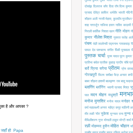
तुलसी कुमार
तुषार जोशी
तोची रैना
त्रिवेणी
दोसांझ
दिलराज कौर
दिवा रॉय
दिव्य कुमार
प्रसाद
देवेंद्र काफिर
धर्मवीर भारती
नंदिन
शौक़त अली
नरसी मेहता; कुलदीप मुरलीधर
शाह
नागार्जुन
नाजिया हसन
नासिर काज़मी
नीति मोहन
निराली कार्तिक
निशात खान
नी
नीलेश मिश्रा
कुमार
नुसरत फतेह अली
पंचम
प
पंछी जालोनवी
पद्मनाभ गायकवाड़
पायल देव
पाश्चात्य संगीत
पिंकी पूनावाला
प
पुस्तक चर्चा
पूनम यादव
पूरन कुमार 
प्रतिभा बघेल
प्रतीक कुहाड़
प्रदीप चौबे
प्
प्रीतम
बार्वे
प्रिया सरैया
प्रेम वारबर
गोरखपुरी
फिल्म समीक्षा
फैज़ अनवर
बप्प
बाबर शौक़त हाशमी
बालकृष्ण राव
बासु चक्रवर
ब्लागिंग
ब्लॉगिंग
भू
भवानी प्रसाद मिश्र
मनभा
मदन मोहन
मधुश्री
पाल
मनोज मुन्तशिर
मनोहर श
मनोज यादव
 चुका है और आपका ?
वर्मा
महालक्ष्मी अय्यर
महेंद्र कपूर
मालिनी अ
मुकेश
मुन्ना
मीर तकी 'मीर'
मुन्नवर राना
मैथिलीशरण गुप्त
मोनाली ठाकुर
मोन्टी शर्मा
रफ़ी
मोहित चौहान
मोहम्मद हुसैन
यश
हते जहाँ हो Papa
रघुबीर यादव
रघुवीर यादव
रचिता अरोड़ा
रज