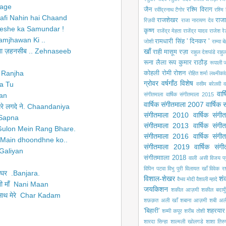
Lage
जैन
रश्मि विराग
रवींद्रनाथ टैगोर
रश्मि 
 Kaafi Nahin hai Chaand
राजशेखर
राजा
रिज़वी
राजा नारायण देव
 Sheeshe ka Samundar !
कृष्ण
राजेंद्र मेहता
राजेंद्र यादव
राजेश रे
 Samjhawan Ki ..
रामधारी सिंह ' दिनकर '
जोशी
राम्या ब
हाशा ज़हनसीब .. Zehnaseeb
खाँ
राही मासूम रज़ा
राहुल देशपांडे
राहु
रूना लैला
रूप कुमार राठौड़
रूपाली ज
.. Ranjha
कोहली
रोमी
रोशन
रोहित शर्मा
लक्ष्मीका
ग्रोवर
वर्षगाँठ विशेष
era Tu
वसीम बरेलवी
व
वार
aan
संगीतमाला
वार्षिक संगीतमाला 2015
वार्षिक संगीतमाला 2007
वार्षिक
अँधेरे लगदे ने. Chaandaniya
संगीतमाला 2010
वार्षिक संग
 Sapna
संगीतमाला 2013
वार्षिक संग
चले Gulon Mein Rang Bhare.
संगीतमाला 2016
वार्षिक संग
निकला Main dhoondhne ko..
संगीतमाला 2019
वार्षिक सं
i Galiyan
संगीतमााला 2018
वाली असी
विजय प
n
विपिन पटवा
विभु पुरी
विलायत खाँ
विवेक रा
 को घर .Banjara.
विशाल-शेखर
शं
वैभव मोदी
वैशाली म्हादे
नानी माँ Nani Maan
जयकिशन
शकील आज़मी
शकील बदायुँ
साथ मेरे Char Kadam
शफ़क़त अली खाँ
शबाना आज़मी
शबी अल
.
'बिहारी'
शहरयार
शम्मी कपूर
शरीब तोशी
शारदा सिन्हा
शाल्मली खोलगडे
शाशा तिरु