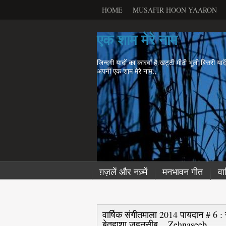
HOME
MUSAFIR HOON YAARON
एक शाम मेरे नाम
जिन्दगी यादों का कारवाँ है.खट्टी मीठी भूली बिसरी याद
अपनी एक शाम मेरे नाम..
ग़ज़लें और नज़्में
मनभावन गीत
वा
वार्षिक संगीतमाला 2014 पायदान # 6 : 
बेतहाशा ज़हनसीब .. Zehnaseeb