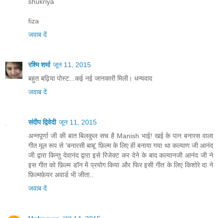
shukriya
fiza
जवाब दें
रश्मि शर्मा
जून 11, 2015
बहुत बढ़ि‍या पोस्‍ट...कई नई जानकारी मि‍ली। धन्‍यवाद
जवाब दें
संदीप द्विवेदी
जून 11, 2015
अन्नपूर्णा जी की बात बिलकुल सच है Manish भाई! खई के पान बनारस वाला
गीत मूल रूप से 'बनारसी बाबू' फ़िल्म के लिए ही बनाया गया था कल्याण जी आनंद
जी द्वारा किन्तु देवानंद द्वारा इसे रिजेक्ट कर देने के बाद कल्यानजी आनंद जी ने
इस गीत को फ़िल्म डॉन में प्रयोग किया और फिर इसी गीत के लिए किशोरे दा ने
फ़िल्मफ़ेयर अवार्ड भी जीता..
जवाब दें