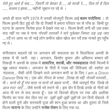
रोते हुए आते हें सब...., ज़िदगी तो बेवफ़ा है...., ओ साथी रे...., दिल तो है दिल
...., सलाम ए इश्क....,
महीनों जुबान पर रहे थे ।
अगले ही साल यानि 1979 में उनकी भोजपुरी फिल्म आई
बलम परदेसिया
। वो
फिल्म इतनी हिट हुई थी कि दो रिक्शों में हमारा परिवार घर से पाँच छः किमी दूर
पटना के अल्पना सिनेमा हाल में देखने गया था। फिल्म कैसी लगी थी उस वक्त
याद नहीं पर जब ये गाना
गोरकी पतरकी रे मारे गुलेलवा जियरा उड़ उड़ जाए
....
पर्दे पर आया था तो भाई लोग कमीज खोल खोल कर पर्दे तक नाचते हुए पहुँच
गए थे।
संगीतकार बदलते रहे पर अनजान की सफलता का ये सिलसिला अस्सी के
दशक में भी जारी रहा। अनजान, किशोर कुमार और अमिताभ बच्चन की
तिकड़ी ने अस्सी के दशक में
लावारिस, शराबी, और नमकहलाल
जैसी फिल्मों में
खूब धमाल मचाया। अनजान के गीतों में गज़ब की विविधता थी
यशोदा का
नंदलाला...
जैसी लोरी लिखने वाले अनजान बप्पी दा के लिए
I am a Disco
Dancer
लिख गए। एक ओर
पिपरा के पतवा
..लिखा तो वहीं
गोरकी पतरकी...
भी।
मानो तो हूँ गंगा माता ना मानो तो बहता पानी...
जैसे भावपूर्ण गीत लिखे तो
आज रपट जाएँ ....
जैसे मस्ती भरे तराने भी। इस दौर में लिखे उनके दो गीतों को
आज भी मन से याद करता हूँ। एक तो डिस्को बीट्स पर रचा और अलीशा
चिनॉय का गाया
मेरा दिल गाए जा जूबी जूबी जूबी जूबी
जो उन दिनों मोहल्ले में
होने वाली दुर्गा और सरस्वती पूजा की शान हुआ करता था और दूसरा वो जिसे
फिल्म
याराना
के लिए उन्होंने
राजेश रोशन
के लिए रचा था.