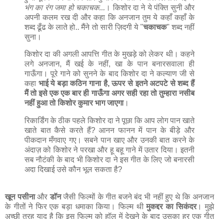
भंग का रंग जमा हो चकाचक...
। किशोर दा ने ये पंक्ति सुनी और
अपनी कलम रख दी और कहा कि अनजान तुम ये कहाँ कहाँ के
शब्द ढूँढ के लाते हो.. मैंने तो सारी ज़िदगी ये "
चकाचक
" शब्द नहीं
सुना।
किशोर दा की अगली आपत्ति गीत के मुखड़े को लेकर थी। कहने
लगे अनजान, मैं खई के नहीं, खा के पान बनारसवाला ही
गाऊँगा। पूरे गाने को सुनने के बाद किशोर दा ने कल्याण जी से
कहा
भाई ये बड़ा कठिन गाना है, ऊपर से इतने अटपटे से शब्द हैं
मैं तो इसे एक एक बार ही गाऊँगा अगर सही रहा तो तुम्हारा नसीब
नहीं हुआ तो किशोर कुमार भाग जाएगा
।
रिकार्डिंग के ठीक पहले किशोर दा ने पूछा कि आप लोग पान खाते
खाते बात कैसे करते हैं? आनन फानन में पान के बीड़े और
पीकदान मँगवाए गए। सबने पान खाए और उनकी बात करने के
अंदाज़ को किशोर ने परखा और हू बहू गाने में उतार दिया। इतनी
सब नौटंकी के बाद भी किशोर दा ने इस गीत के लिए जो बनारसी
अदा दिखाई उसे कौन भूल सकता है?
खून पसीना
और
डॉन
जैसी फिल्मों के गीत बजने बंद भी नहीं हुए थे कि अनजान
के गीतों ने फिर एक बड़ा धमाका किया। फिल्म थी
मुकद्दर का सिकंदर
। मुझे
अच्छी तरह याद है कि इस फिल्म को हॉल में देखने के बाद उसका हर एक गीत