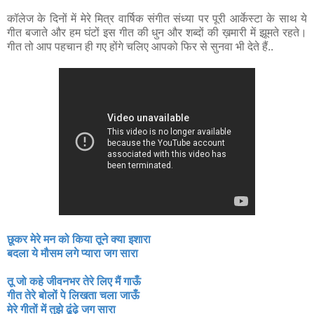
कॉलेज के दिनों में मेरे मित्र वार्षिक संगीत संध्या पर पूरी आर्केस्टा के साथ ये
गीत बजाते और हम घंटों इस गीत की धुन और शब्दों की ख़मारी में झूमते रहते।
गीत तो आप पहचान ही गए होंगे चलिए आपको फिर से सुनवा भी देते हैं..
छूकर मेरे मन को किया तूने क्या इशारा
बदला ये मौसम लगे प्यारा जग सारा
तू जो कहे जीवनभर तेरे लिए मैं गाऊँ
गीत तेरे बोलों पे लिखता चला जाऊँ
मेरे गीतों में तुझे ढूंढ़े जग सारा