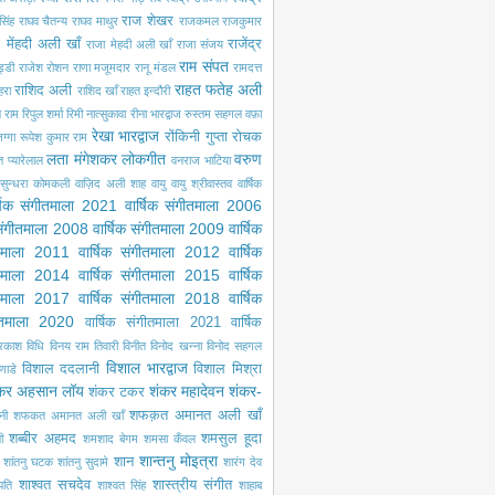
राज शेखर
सिंह
राघव चैतन्य
राघव माथुर
राजकमल
राजकुमार
 मेंहदी अली खाँ
राजेंद्र
राजा मेहदी अली खाँ
राजा संजय
राम संपत
ड्डी
राजेश रोशन
राणा मजूमदार
रानू मंडल
रामदत्त
राहत फतेह अली
राशिद अली
ेहरा
राशिद खाँ
राहत इन्दौरी
ल राम
रिपुल शर्मा
रिमी नात्सुकावा
रीना भारद्वाज
रुस्तम सहगल वफ़ा
रेखा भारद्वाज
रोंकिनी गुप्ता
रोचक
ग्गा
रूपेश कुमार राम
लता मंगेशकर
लोकगीत
वरुण
ंत प्यारेलाल
वनराज भाटिया
सुन्धरा कोमकली
वाज़िद अली शाह
वायु
वायु श्रीवास्तव
वार्षिक
्षिक संगीतमाला 2021
वार्षिक संगीतमाला 2006
 संगीतमाला 2008
वार्षिक संगीतमाला 2009
वार्षिक
ीतमाला 2011
वार्षिक संगीतमाला 2012
वार्षिक
ीतमाला 2014
वार्षिक संगीतमाला 2015
वार्षिक
ीतमाला 2017
वार्षिक संगीतमाला 2018
वार्षिक
गीतमाला 2020
वार्षिक संगीतमाला 2021
वार्षिक
्रकाश
विधि
विनय राम तिवारी
विनीत
विनोद खन्ना
विनोद सहगल
विशाल भारद्वाज
विशाल ददलानी
विशाल मिश्रा
णाडे
कर अहसान लॉय
शंकर महादेवन
शंकर-
शंकर टकर
शफक़त अमानत अली खाँ
नी
शफकत अमानत अली खाँ
शब्बीर अहमद
शमसुल हूदा
ी
शमशाद बेगम
शमसा कँवल
शान्तनु मोइत्रा
शान
शांतनु घटक
शांतनु सुदामे
शारंग देव
शाश्वत सचदेव
शास्त्रीय संगीत
पति
शाश्वत सिंह
शाहाब