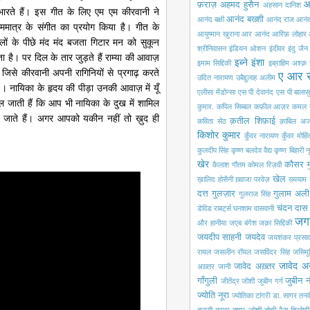
आ
फ़राज़
अहमद हुसैन
अहसान दानिश
भारते हैं। इस गीत के लिए एम एम कीरवानी ने
आनंद बख्शी
आनंद बक्षी
आनंद राज आनं
ाममात्र के संगीत का प्रयोग किया है। गीत के
आयुष्मान खुराना
आर आनंद
आरिफ़ लोहार
लों के पीछे मंद मंद बजता गिटार मन को सुकून
श्रीनिवासन
इंडियन ओशन
इंदीवर
इंदु जैन
ता है। पर दिल के तार जुड़ते हैं राम्या की आवाज़
इब्ने इंशा
इमाम सिद्दिकी
इब्राहिम अश्क़
 जिसे कीरवानी अपनी रागिनियों से प्रगाढ़ करते
ए आर 
उदित नारायण
उबैद्दुलाह अलीम
ं । नायिका के हृदय की पीड़ा उनकी आवाज़ में यूँ
एलीसा मेंडोन्सा
एस पी देवानंद
एस पी बालासु
 जाती हैं कि आप भी नायिका के दुख में शामिल
कुमार.
कपिल सिब्बल
कफ़ील आज़र
कमल 
ो जाते हैं। अगर आपको यकीन नहीं तो ख़ुद ही
क़तील शिफ़ाई
कविता सेठ
क़ाबिल अज
किशोर कुमार
कुँवर नारायण
कुँवर मोहि
कुलदीप सिंह
कृष्ण बलदेव वैद्य
कृष्ण बिहारी न
खेर
कौसर म
कैलाश गौतम
कोमल रिज़वी
खेल
ख़ालिद होसैनी
ख़्वाजा परवेज़
ख्ययाम
दत्त
गुलज़ार
गुलाम अली
गुलराज सिंह
चंदन दास
डेविड राबर्ट्स
घनशाम वासवानी
जग
और हानीया
जएब बंगेश
जक़ा सिद्दिकी
जयदीप साहनी
जयदेव
जयशंकर प्रसा
रायल
जसलीन रॉयल
जसविंदर सिंह
जसिमुद्
जावेद अ
जावेद अख़्तर
अख़्तर
जानी
गाँगुली
जुबीन 
जीतेंद्र जोशी
जुबीन गर्ग
ज्योति नूरा
ज्योतिका टांगरी
डा. सागर
तनव