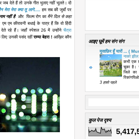
ं पर जब देते हैं तो उनके गीत भुलाए नहीं भूलते। दो
न मेरा मेरा क्या तू लागे.....
हम सब की जुबाँ पर
े नाम नहीं है
और फिल्म रोग का
मैंने दिल से कहा
एम एम कीरावनी बधाई के पात्र हैं कि वो हिंदी
 देते रहे हैं। जहाँ स्पेशल 26 में उन्होंने
चैत्रा
के लिए उनकी पसंद रहीं
राम्या बेहरा !
आख़िर कौन
आइए घूमें हम संग संग
मुसाफ़िर हूँ यारों ... 
नाको झील:
कभी एक छ
चुका है। 
जिले का
रिकांगपिओ
3 हफ़्ते पहले
कुल पेज दृश्य
5,417,