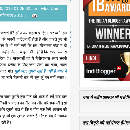
स्ट
पु
19/2016 01:05:00 am |
Filed Under:
रा
 संगीतमाला 2015
|
नी
पो
स्ट
मु
भी जरूरी है? हाँ जरूर कहना चाहिए। पर कभी हम
ख्य
ते की अपनी जटिलताएँ होती हैं और चाहते हुए भी
पृ
्ता ये भी सही नहीं कि हम
'डिनायल मोड'
में ही
ष्ठ
हें। दिमाग चाहता भी नहीं है कि स्पष्ट रूप से
 देता है। भावनाओं का ये विरोधाभास अगर सबसे
 फिल्म घरौंदा के लिए रूना लैला का गाया, नक़्श
र अजर गीत
मुझे प्यार तुमसे नहीं है नहीं है मगर ये
ा जाने कितनी बार भी सुन लूँ मन नहीं भरता।
क्या ये ब्लॉग आपका भी पसंदीद
 साल पुराने इस गीत को आज मैं क्यूँ याद कर
ी पाँचवी पायदान का गीत मन और मस्तिष्क की इसी
और दूसरी बात ये कि ये गीत एक ऐसी आवाज़ को
री आवाज़ सी एक ख़नक जरूर है और शायद ये आवाज़
इस चिट्ठे की नई पोस्ट ई-मेल क
 रही है।