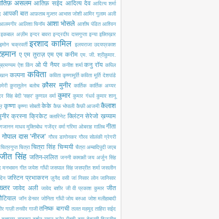
तिफ़ असलम
आतिफ़ सईद
आदित्य देव
आदित्य शर्मा
आपकी बात
द
आफ़ताब मुज़्तर
आभास जोशी
आमिर गुलाम अली
आशा भोसले
आलमगीर
आलिशा चिनॉय
आशीष पंडित
आश्विन
इकबाल अज़ीम
इन्दर बावरा
इन्द्रदीप दासगुप्ता
इन्या
इफ़्तिख़ार
इरशाद कामिल
इमोन चक्रवर्ती
इलयराजा
उदयप्रकाश
रहमान
ए एम तुराज़
एम एम करीम
एम. जी. श्रीकुमार.
ओ पी नैयर
कनु रॉय
ब्रमण्यम
ऐश किंग
कनीश शर्मा
कपिल
कविता
कल्पना
खान
कविता कृष्णामूर्ति
कविता मूर्ति देशपांडे
क़ौसर मुनीर
मेरी
क़ुरातुलेन बलोच
कार्तिक
कार्तिक अय्यर
कुमार
ंदर सिंह बेदी 'सहर'
कुणाल वर्मा
कुमार गंधर्व
कुमार शानू
कैलाश
कृष्णा
केके
ूर
कृष्णा सोबती
कैफ़ भोपाली
कैफ़ी आजमी
ुनीर
क्रस्ना
क्रिकेट
क्लिंटन सेरेजो
ख़य्याम
क्लारिनेट
गीता
गजानन माधव मुक्तिबोध
गजेंद्र वर्मा
गरिमा ओबराह
ग़ालिब
गोपाल दास 'नीरज'
गौरव डागोनकर
गौरव सोलंकी
ग्रेगरी
चित्रा सिंह
चिन्मयी
चित्रगुप्त
चित्रा
चैत्रा अम्बादिपुदी
जएब
जीत सिंह
जतिन-ललित
जननी कामाक्षी
जय अर्जुन सिंह
द मनभावन गीत
जयेश गाँधी
जसपाल सिंह
जसप्रीत शर्मा
जसलीन
जस्टिन प्रभाकरन
दिन
ज़ुनैद वसी
जां निसार लोन
जानिसार
ख्तर
जावेद अली
जीत
जावेद बशीर
जी वी प्रकाश कुमार
नौटियाल
जॉन डेनवर
जोनिता गाँधी
जोय बरुआ
जोश मलीहाबादी
तनिष्क बागची
ीर गाज़ी
तनवीर गाजी
तलत महमूद
ताहिरा सईद