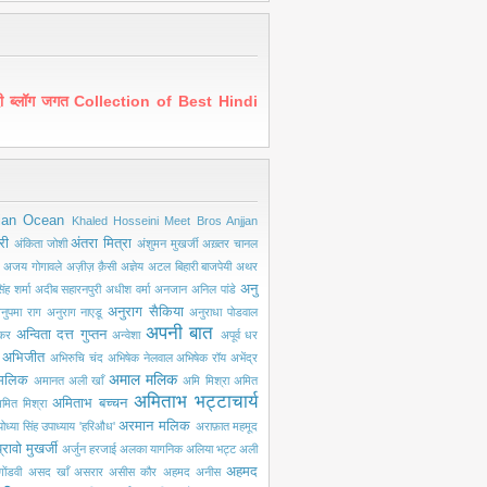
ंदी ब्लॉग जगत Collection of Best Hindi
ian Ocean
Khaled Hosseini
Meet Bros Anjjan
री
अंतरा मित्रा
अंकिता जोशी
अंशुमन मुखर्जी
अख़्तर चानल
अजय गोगावले
अज़ीज़ क़ैसी
अज्ञेय
अटल बिहारी बाजपेयी
अथर
अनु
ंह शर्मा
अदीब सहारनपुरी
अधीश वर्मा
अनजान
अनिल पांडे
अनुराग सैकिया
नुपमा राग
अनुराग नाएडू
अनुराधा पोडवाल
अपनी बात
अन्विता दत्त गुप्तन
ंकर
अन्वेशा
अपूर्व धर
अभिजीत
अभिरुचि चंद
अभिषेक नेलवाल
अभिषेक रॉय
अभेंद्र
अमाल मलिक
मलिक
अमानत अली खाँ
अमि मिश्रा
अमित
अमिताभ भट्टाचार्य
अमिताभ बच्चन
मित मिश्रा
अरमान मलिक
ोध्या सिंह उपाध्याय 'हरिऔध'
अराफ़ात महमूद
्रावो मुखर्जी
अर्जुन हरजाई
अलका यागनिक
अलिया भट्ट
अली
अहमद
ोंडवी
असद खाँ
असरार
असीस कौर
अहमद अनीस