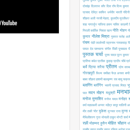
तुलसी कुमार
तुषार जोशी
तोची रैना
त्रिवेणी
दोसांझ
दिलराज कौर
दिवा रॉय
दिव्य कुमार
प्रसाद
देवेंद्र काफिर
धर्मवीर भारती
नंदिन
शौक़त अली
नरसी मेहता; कुलदीप मुरलीधर
शाह
नागार्जुन
नाजिया हसन
नासिर काज़मी
नीति मोहन
निराली कार्तिक
निशात खान
नी
नीलेश मिश्रा
कुमार
नुसरत फतेह अली
पंचम
प
पंछी जालोनवी
पद्मनाभ गायकवाड़
पायल देव
पाश्चात्य संगीत
पिंकी पूनावाला
प
पुस्तक चर्चा
पूनम यादव
पूरन कुमार 
प्रतिभा बघेल
प्रतीक कुहाड़
प्रदीप चौबे
प्
प्रीतम
बार्वे
प्रिया सरैया
प्रेम वारबर
गोरखपुरी
फिल्म समीक्षा
फैज़ अनवर
बप्प
बाबर शौक़त हाशमी
बालकृष्ण राव
बासु चक्रवर
ब्लागिंग
ब्लॉगिंग
भू
भवानी प्रसाद मिश्र
मनभा
मदन मोहन
मधुश्री
पाल
मनोज मुन्तशिर
मनोहर श
मनोज यादव
वर्मा
महालक्ष्मी अय्यर
महेंद्र कपूर
मालिनी अ
मुकेश
मुन्ना
मीर तकी 'मीर'
मुन्नवर राना
मैथिलीशरण गुप्त
मोनाली ठाकुर
मोन्टी शर्मा
रफ़ी
मोहित चौहान
मोहम्मद हुसैन
यश
रघुबीर यादव
रघुवीर यादव
रचिता अरोड़ा
रज