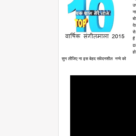
उ
न
बो
दे
से
है
ढल
ह
सुन लीजिए ना इस बेहद संवेदनशील नग्मे को