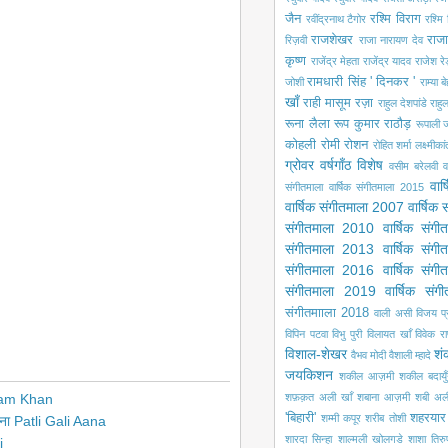
जैन
रश्मि विराग
रवींद्रनाथ टैगोर
रश्मि 
राजशेखर
राजा
रिज़वी
राजा नारायण देव
कृष्ण
राजेंद्र मेहता
राजेंद्र यादव
राजेश रे
रामधारी सिंह ' दिनकर '
जोशी
राम्या ब
खाँ
राही मासूम रज़ा
राहुल देशपांडे
राहु
रूना लैला
रूप कुमार राठौड़
रूपाली ज
कोहली
रोमी
रोशन
रोहित शर्मा
लक्ष्मीका
ग्रोवर
वर्षगाँठ विशेष
वसीम बरेलवी
व
वार
संगीतमाला
वार्षिक संगीतमाला 2015
वार्षिक संगीतमाला 2007
वार्षिक
संगीतमाला 2010
वार्षिक संग
संगीतमाला 2013
वार्षिक संग
संगीतमाला 2016
वार्षिक संग
संगीतमाला 2019
वार्षिक सं
संगीतमााला 2018
वाली असी
विजय प
विपिन पटवा
विभु पुरी
विलायत खाँ
विवेक रा
विशाल-शेखर
शं
वैभव मोदी
वैशाली म्हादे
जयकिशन
शकील आज़मी
शकील बदायुँ
urram Khan
शफ़क़त अली खाँ
शबाना आज़मी
शबी अल
'बिहारी'
शहरयार
शम्मी कपूर
शरीब तोशी
 आना Patli Gali Aana
शारदा सिन्हा
शाल्मली खोलगडे
शाशा तिरु
i