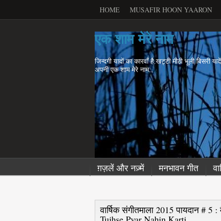
HOME
MUSAFIR HOON YAARON
एक शाम मेरे नाम
जिन्दगी यादों का कारवाँ है.खट्टी मीठी भूली बिसरी याद
अपनी एक शाम मेरे नाम..
ग़ज़लें और नज़्में
मनभावन गीत
वा
वार्षिक संगीतमाला 2015 पायदान # 5 : म
Tujhse Pyar Nahin Karti...