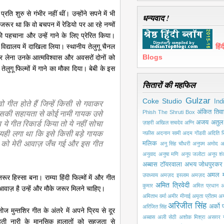
 प्रति शुरु से गंभीर नहीं थीं। उन्होंने सपने में भी
धन्यवाद !
ा जरूर था कि वो बचपन में रेडियो पर आ रहे नग्मों
ो पहचाना और उन्हें गाने के लिए प्रेरित किया।
त विद्यालय में दाखिला लिया। स्थानीय तेलुगू चैनल
हि
Blogs
 कर लेना उनके आत्मविश्वास और अवसरों दोनों को
लुगू फिल्मों में गाने का मौका दिया। बेबी के इस
सितारों की महफिल
Gulzar
Coke Studio
गीत होते हैं जिन्हें किसी से गवाकर
Ind
िसकी सहायता से कोई नामी गायक उसे
अंकित तिवा
Phish
The Shruti Box
ब ये गीत रिकार्ड किया तो ये नहीं सोचा
अजय अतुल
ज़ाहरी
अखिल सचदेव
अग्नि
े यही लगा था कि इसे किसी बड़े गायक
नफ़ीस
अदनान सामी
अदम गोंडवी
अदिति सि
र को मेरी आवाज़ जँच गई और इस गीत
मलिक
अनु सिंह चौधरी
अनुपम अमोद
अ
अनुवाद
अनुषा मणि
अनूप जलोटा
अनूप श
अब्बास टॉयरवाला
अभय जोधपुरकर
अमल 
उपाध्याय
अमज़द इस्लाम अमज़द
ूर हिस्सा बना। राम्या हिंदी फिल्मों में और गीत
अमित त्रिवेदी
कुमार
अमित प्रधान
अ
आवाज़ है उन्हें और मौके जरूर मिलने चाहिए।
अमिताभ वर्मा
अमीर मीनाई
अमृता प्रीतम
अय
अरिजीत सिंह
अर्को प
अरिजित सिंह
ोज मुन्तशिर गीत के अंतरे में अपने प्रिय से दूर
अब्बास
अली सेठी
अशोक मिश्रा
असग़र ग
हती नारी के मानसिक हालातों को सहजता से