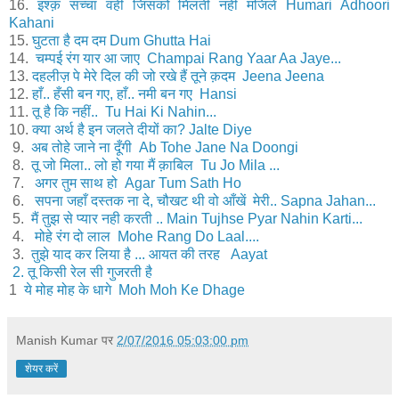
16.
इश्क़ सच्चा वही जिसको मिलती नहीं मंजिलें Humari Adhoori
Kahani
15.
घुटता है दम दम Dum Ghutta Hai
14.
चम्पई रंग यार आ जाए Champai Rang Yaar Aa Jaye...
13.
दहलीज़ पे मेरे दिल की जो रखे हैं तूने क़दम Jeena Jeena
12.
हाँ.. हँसी बन गए, हाँ.. नमी बन गए Hansi
11.
तू है कि नहीं.. Tu Hai Ki Nahin...
10.
क्या अर्थ है इन जलते दीयों का? Jalte Diye
9.
अब तोहे जाने ना दूँगी Ab Tohe Jane Na Doongi
8.
तू जो मिला.. लो हो गया मैं क़ाबिल Tu Jo Mila ...
7.
अगर तुम साथ हो Agar Tum Sath Ho
6.
सपना जहाँ दस्तक ना दे, चौखट थी वो आँखें मेरी.. Sapna Jahan...
5.
मैं तुझ से प्यार नही करती .. Main Tujhse Pyar Nahin Karti...
4.
मोहे रंग दो लाल Mohe Rang Do Laal....
3.
तुझे याद कर लिया है ... आयत की तरह Aayat
2. तू किसी रेल सी गुजरती है
1
ये मोह मोह के धागे Moh Moh Ke Dhage
Manish Kumar
पर
2/07/2016 05:03:00 pm
शेयर करें