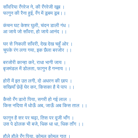
साँवरिया रँगरेज ने, की रँगरेजी खूब ।
फागुन की रैना हुई, रँग में डूबम डूब।।
कंचन घट केशर घुली, चंदन डाली गंध ।
आ जाये जो साँवरा, हो जाये आनंद ।।
घर से निकली साँवरी, देख देख चहुँ ओर ।
चुपके रंग लगा गया, इक छैला बरजोर ।।
बरजोरी कान्‍हा करे, राधा भागी जाय ।
बृजमंडल में डोलता, फागुन है गन्नाय ।।
होरी में इत उत लगी, दो अधरन की छाप ।
सखियाँ छेड़ें घेर कर, किसका है ये पाप ।।
कैसो रँग डारो पिया, सगरी हो गई लाल ।
किस नदिया में धोऊँ अब, जाऊँ अब किस ताल ।।
फागुन है सर पर चढ़ा, तिस पर दूजी भाँग ।
उस पे ढोलक भी बजे, धिक धा धा, धिक ताँग ।।
हौले हौले रँग पिया, कोमल कोमल गात ।