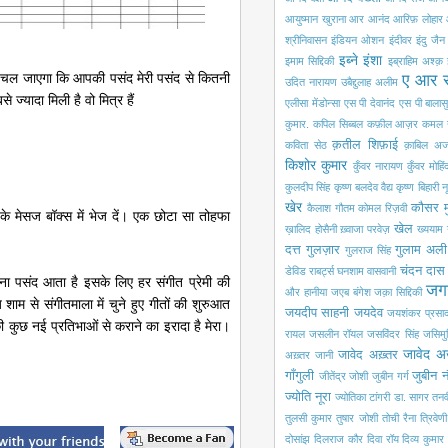
आयुष्मान खुराना
आर आनंद
आरिफ़ लोहार
श्रीनिवासन
इंडियन ओशन
इंदीवर
इंदु जैन
इब्ने इंशा
इमाम सिद्दिकी
इब्राहिम अश्क़
पता चल जाएगा कि आपकी पसंद मेरी पसंद से कितनी
ए आर 
उदित नारायण
उबैद्दुलाह अलीम
ज्यादा मिली है वो मित्र हैं
एलीसा मेंडोन्सा
एस पी देवानंद
एस पी बालासु
कुमार.
कपिल सिब्बल
कफ़ील आज़र
कमल 
क़तील शिफ़ाई
कविता सेठ
क़ाबिल अज
किशोर कुमार
कुँवर नारायण
कुँवर मोहि
कुलदीप सिंह
कृष्ण बलदेव वैद्य
कृष्ण बिहारी न
खेर
कौसर म
कैलाश गौतम
कोमल रिज़वी
े मेसज बॉक्स में भेज दें। एक छोटा सा तोहफा
खेल
ख़ालिद होसैनी
ख़्वाजा परवेज़
ख्ययाम
दत्त
गुलज़ार
गुलाम अली
गुलराज सिंह
चंदन दास
डेविड राबर्ट्स
घनशाम वासवानी
तना पसंद आता है इसके लिए हर संगीत प्रेमी की
जग
और हानीया
जएब बंगेश
जक़ा सिद्दिकी
शाम से संगीतमाला में चुने हुए गीतों की शुरुआत
जयदीप साहनी
जयदेव
जयशंकर प्रसा
ुछ नई प्रतिभाओं से कराने का इरादा है मेरा।
रायल
जसलीन रॉयल
जसविंदर सिंह
जसिमुद्
जावेद अ
जावेद अख़्तर
अख़्तर
जानी
गाँगुली
जुबीन 
जीतेंद्र जोशी
जुबीन गर्ग
ज्योति नूरा
ज्योतिका टांगरी
डा. सागर
तनव
तुलसी कुमार
तुषार जोशी
तोची रैना
त्रिवेणी
दोसांझ
दिलराज कौर
दिवा रॉय
दिव्य कुमार