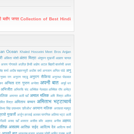
ंदी ब्लॉग जगत Collection of Best Hindi
ian Ocean
Khaled Hosseini
Meet Bros Anjjan
री
अंतरा मित्रा
अंकिता जोशी
अंशुमन मुखर्जी
अख़्तर चानल
अजय गोगावले
अज़ीज़ क़ैसी
अज्ञेय
अटल बिहारी बाजपेयी
अथर
अनु
ंह शर्मा
अदीब सहारनपुरी
अधीश वर्मा
अनजान
अनिल पांडे
अनुराग सैकिया
नुपमा राग
अनुराग नाएडू
अनुराधा पोडवाल
अपनी बात
अन्विता दत्त गुप्तन
ंकर
अन्वेशा
अपूर्व धर
अभिजीत
अभिरुचि चंद
अभिषेक नेलवाल
अभिषेक रॉय
अभेंद्र
अमाल मलिक
मलिक
अमानत अली खाँ
अमि मिश्रा
अमित
अमिताभ भट्टाचार्य
अमिताभ बच्चन
मित मिश्रा
अरमान मलिक
ोध्या सिंह उपाध्याय 'हरिऔध'
अराफ़ात महमूद
्रावो मुखर्जी
अर्जुन हरजाई
अलका यागनिक
अलिया भट्ट
अली
अहमद
ोंडवी
असद खाँ
असरार
असीस कौर
अहमद अनीस
तिफ़ असलम
आतिफ़ सईद
आदित्य देव
आदित्य शर्मा
आपकी बात
द
आफ़ताब मुज़्तर
आभास जोशी
आमिर गुलाम अली