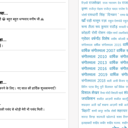
राजशेखर
राजा
रिज़वी
राजा नारायण देव
कृष्ण
राजेंद्र मेहता
राजेंद्र यादव
राजेश रे
 कहा…
रामधारी सिंह ' दिनकर '
जोशी
राम्या ब
 है 😁 बहुत बहुत धन्यवाद मनीष जी 🙏
खाँ
राही मासूम रज़ा
राहुल देशपांडे
राहु
रूना लैला
रूप कुमार राठौड़
रूपाली ज
कोहली
रोमी
रोशन
रोहित शर्मा
लक्ष्मीका
ग्रोवर
वर्षगाँठ विशेष
वसीम बरेलवी
व
कहा…
वार
संगीतमाला
वार्षिक संगीतमाला 2015
ाई।
वार्षिक संगीतमाला 2007
वार्षिक
संगीतमाला 2010
वार्षिक संग
संगीतमाला 2013
वार्षिक संग
संगीतमाला 2016
वार्षिक संग
संगीतमाला 2019
वार्षिक सं
संगीतमााला 2018
वाली असी
विजय प
कहा…
विपिन पटवा
विभु पुरी
विलायत खाँ
विवेक रा
करने के लिए। नए साल की हार्दिक शुभकामनाएँ !
विशाल-शेखर
शं
वैभव मोदी
वैशाली म्हादे
जयकिशन
शकील आज़मी
शकील बदायुँ
…
शफ़क़त अली खाँ
शबाना आज़मी
शबी अल
ी पसंद से थोड़ी मेरी भी पसंद मिली।
'बिहारी'
शहरयार
शम्मी कपूर
शरीब तोशी
शारदा सिन्हा
शाल्मली खोलगडे
शाशा तिरु
इलाहाबादी
शाहिद कबीर
शाहिद मलया.
शाही