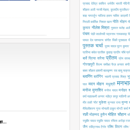
प्रसाद
देवेंद्र काफिर
धर्मवीर भारती
नंदिन
शौक़त अली
नरसी मेहता; कुलदीप मुरलीधर
शाह
नागार्जुन
नाजिया हसन
नासिर काज़मी
नीति मोहन
निराली कार्तिक
निशात खान
नी
नीलेश मिश्रा
कुमार
नुसरत फतेह अली
पंचम
प
पंछी जालोनवी
पद्मनाभ गायकवाड़
पायल देव
पाश्चात्य संगीत
पिंकी पूनावाला
प
पुस्तक चर्चा
पूनम यादव
पूरन कुमार 
प्रतिभा बघेल
प्रतीक कुहाड़
प्रदीप चौबे
प्
प्रीतम
बार्वे
प्रिया सरैया
प्रेम वारबर
गोरखपुरी
फिल्म समीक्षा
फैज़ अनवर
बप्प
बाबर शौक़त हाशमी
बालकृष्ण राव
बासु चक्रवर
ब्लागिंग
ब्लॉगिंग
भू
भवानी प्रसाद मिश्र
मनभा
मदन मोहन
मधुश्री
पाल
मनोज मुन्तशिर
मनोहर श
मनोज यादव
वर्मा
महालक्ष्मी अय्यर
महेंद्र कपूर
मालिनी अ
मुकेश
मुन्ना
मीर तकी 'मीर'
मुन्नवर राना
मैथिलीशरण गुप्त
मोनाली ठाकुर
मोन्टी शर्मा
रफ़ी
मोहित चौहान
मोहम्मद हुसैन
यश
रघुबीर यादव
रघुवीर यादव
रचिता अरोड़ा
रज
कहा…
जैन
रश्मि विराग
रवींद्रनाथ टैगोर
रश्मि 