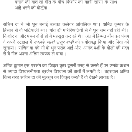
बनाने की बात तो गीत के बीच किशोर को गहरी साँसों के साथ
आहें भरने को बोलूँगा।
सचिन दा ने जो धुन बनाई उसका कलेवर आंचलिक था। अमित कुमार के
हिसाब से वो भटियाली था। गीत की परिस्थितियों से ये धुन जम नहीं रही थी।
किशोर दा और पंचम दोनों ही ये महसूस कर रहे थे। अंत में हिम्मत बाँध कर पंचम
ने अपने स्टाइल में
कालके जाबो ससुर बाड़ी
को संगीतबद्ध किया और पिता को
सुनाया। सचिन दा को भी वो धुन पसंद आई और आनंद बक्षी के बोलों की मदद
से ये गीत अपना अंतिम स्वरूप ले पाया।
अमित कुमार इस प्रसंग का जिक्र कुछ दूसरी तरह से करते हैं पर उनके कथन
से ज्यादा विश्वसनीयता ब्रजेन विश्वास की बातों में लगती है। बहरहाल अमित
किस तरह सचिन दा की मूलधुन का जिक्र करते हैं वो देखने लायक है।