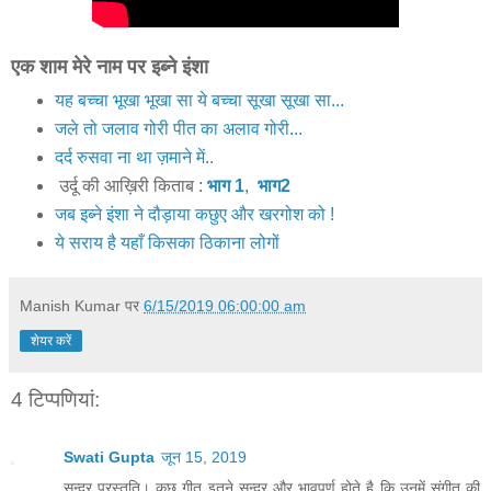
एक शाम मेरे नाम पर इब्ने इंशा
यह बच्चा भूखा भूखा सा ये बच्चा सूखा सूखा सा...
जले तो जलाव गोरी पीत का अलाव गोरी...
दर्द रुसवा ना था ज़माने में..
उर्दू की आख़िरी किताब :
भाग 1
,
भाग2
जब इब्ने इंशा ने दौड़ाया कछुए और खरगोश को !
ये सराय है यहाँ किसका ठिकाना लोगों
Manish Kumar
पर
6/15/2019 06:00:00 am
शेयर करें
4 टिप्‍पणियां:
Swati Gupta
जून 15, 2019
सुन्दर प्रस्तुति। कुछ गीत इतने सुन्दर और भावपूर्ण होते है कि उनमें संगीत की