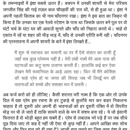
के तमन्नाइयों में इंशा सबसे ऊपर हैं। बचपन में उनकी शायरी से मेरा परिचय
जगजीत सिंह की गाई ग़ज़ल कल चौदहवीं की रात थी, से ही हुआ था। इंशा ने
अपनी पहली किताब का भी नाम चाँदनगर रखा। इंशा ने इस बात का जिक्र भी
किया है कि उनका घर एक रेलवे स्टेशन के पास था जिसके ऊपर बने पुल पर वो
घंटों चर्च के घंटा घर की आवाज़ें सुनते और चाँद को निह
ारा करते थे। चाहे वो
एकांत में रहें या शहर की भीड़ भाड़ में, चाँद से उनकी प्रीति बनी रही। चाँदनगर
की प्रस्तावना में अपनी शायरी के बारे में इंशा लिखते हैं...
मैं शुरु से स्वाभाव का रूमानी था पर मैं ऍसे संसार का वासी हूँ
जहाँ सब कुछ प्रेममय नहीं है। मेरी लंबी नज़्में मेरे आस पास की
घटनाओं का कटु सत्य उजागर करती हैं। हालांकि कई बार ऐसा
लेखन मेरी रूमानियत के आड़े आता रहा। फिर भी मैंने कोशिश
की चाहे प्रेम हो या जगत की विपदा जब भी लिखूँ मन की
भावनाओं को सच्चे और सशक्त रूप में उभारूँ।
अब फर्ज करो को ही लीजिए। कैसी शरारत भरी नज़्म है कि एक ओर तो उनके
दिल में दबा प्रेम इस रचना के हर टुकड़े से कुलाँचे मार कर बाहर निकलना
चाहता है तो दूसरी ओर अपनी ही भावनाओं को हर दूसरी पंक्ति में वो विपरीत
मोड़ पर भी ले जाते हैं ताकि सामने वाले के मन में संशय बना रहे। ये जो इंसानी
फितरत है वो थोड़ी बहुत हम सबमें हैं। प्रेम से लबालब भरे पड़े हैं पर जब सीधे
पूछ दिया जाए तो कह दें नहीं जी ऐसा भी कुछ नहीं हैं। आपने आखिर क्या सोच
लिया और फिर बात को ही घुमा दें? अपनी बात कहते हुए जिस तरह इंशा ने हम