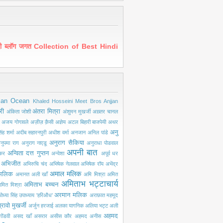
ंदी ब्लॉग जगत Collection of Best Hindi
ian Ocean
Khaled Hosseini
Meet Bros Anjjan
री
अंतरा मित्रा
अंकिता जोशी
अंशुमन मुखर्जी
अख़्तर चानल
अजय गोगावले
अज़ीज़ क़ैसी
अज्ञेय
अटल बिहारी बाजपेयी
अथर
अनु
ंह शर्मा
अदीब सहारनपुरी
अधीश वर्मा
अनजान
अनिल पांडे
अनुराग सैकिया
नुपमा राग
अनुराग नाएडू
अनुराधा पोडवाल
अपनी बात
अन्विता दत्त गुप्तन
ंकर
अन्वेशा
अपूर्व धर
अभिजीत
अभिरुचि चंद
अभिषेक नेलवाल
अभिषेक रॉय
अभेंद्र
अमाल मलिक
मलिक
अमानत अली खाँ
अमि मिश्रा
अमित
अमिताभ भट्टाचार्य
अमिताभ बच्चन
मित मिश्रा
अरमान मलिक
ोध्या सिंह उपाध्याय 'हरिऔध'
अराफ़ात महमूद
्रावो मुखर्जी
अर्जुन हरजाई
अलका यागनिक
अलिया भट्ट
अली
अहमद
ोंडवी
असद खाँ
असरार
असीस कौर
अहमद अनीस