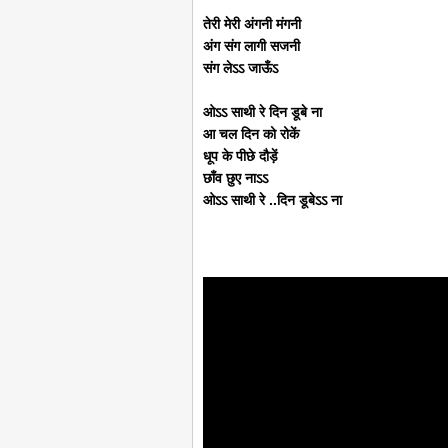
तेरी मेरी अंगनी मंगनी
अंग संग लागी सजनी
संग लेऽऽ जाऊँऽ
ओऽऽ साथी रे दिन डूबे ना
आ चल दिन को रोकें
धूप के पीछे दौड़ें
छाँव छुए नाऽऽ
ओऽऽ साथी रे ..दिन डूबेऽऽ ना