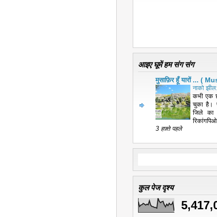
आइए घूमें हम संग संग
मुसाफ़िर हूँ यारों ... 
नाको झील:
कभी एक छ
चुका है। 
जिले का
रिकांगपिओ
3 हफ़्ते पहले
कुल पेज दृश्य
5,417,