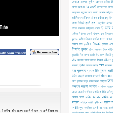
आ
फ़राज़
अहमद हुसैन
अहसान दानिश
आनंद बख्शी
आनंद बक्षी
आनंद राज आनं
आयुष्मान खुराना
आर आनंद
आरिफ़ लोहार
श्रीनिवासन
इंडियन ओशन
इंदीवर
इंदु जैन
इब्ने इंशा
इमाम सिद्दिकी
इब्राहिम अश्क़
ए आर 
उदित नारायण
उबैद्दुलाह अलीम
एलीसा मेंडोन्सा
एस पी देवानंद
एस पी बालासु
कुमार.
कपिल सिब्बल
कफ़ील आज़र
कमल 
क़तील शिफ़ाई
कविता सेठ
क़ाबिल अज
किशोर कुमार
कुँवर नारायण
कुँवर मोहि
कुलदीप सिंह
कृष्ण बलदेव वैद्य
कृष्ण बिहारी न
खेर
कौसर म
कैलाश गौतम
कोमल रिज़वी
खेल
ख़ालिद होसैनी
ख़्वाजा परवेज़
ख्ययाम
दत्त
गुलज़ार
गुलाम अली
गुलराज सिंह
चंदन दास
डेविड राबर्ट्स
घनशाम वासवानी
जग
और हानीया
जएब बंगेश
जक़ा सिद्दिकी
जयदीप साहनी
जयदेव
जयशंकर प्रसा
रायल
जसलीन रॉयल
जसविंदर सिंह
जसिमुद्
जावेद अ
जावेद अख़्तर
अख़्तर
जानी
गाँगुली
जुबीन 
जीतेंद्र जोशी
जुबीन गर्ग
ज्योति नूरा
ज्योतिका टांगरी
डा. सागर
तनव
ॉट में करीना और अजय आहाते से छत पर जाते हैं,छत का