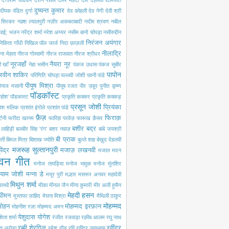
दत्ताराम वाडकर
दर्शन रावल
दलेर मेंहदी
दाग़ देहलवी
दिलजीत
दुष्यन्त कुमार
दीपक पंडित
दुर्गा
देव कोहली
देव नेगी
देवी श्री
ी सिरकर
नक़्श ल्यालपुरी
नज़ीर अकबराबादी
नदीम श्रवण
नबील
 पाई; भजन
नरेंद्र शर्मा
नरेश अय्यर
नसीम बानो चोपड़ा
नसीरुद्दीन
निरंजन अयंगार
निकिता गाँधी
निखिल पॉल जार्ज
निदा फ़ाज़ली
नीलाद्रि
ना मेहता
नीरज गोस्वामी
नीरज राजावत
नीरज श्रीधर
नूरजहाँ
नैयरा नूर
 खाँ
नेहा भसीन
पंकज उधास
पंकज सुबीर
पापोन
रवीन शाकिर
परिणिति चोपड़ा
पल्लवी जोशी
पवनी पांडे
पीयूष मिश्रा
ीनाज मसानी
पीयूष रजत
पीर ज़हूर
पुनीत कृष्ण
पॉडकॉस्ट
'होश'
पॉडकास्ट
प्रकृति कक्कर
प्रकृति कक्कड़
प्रसून जोशी
प्रियंका
रवेश मलिक
प्रशांत इंगोले
प्रशांत पांडे
फ़ैज़
फिराक़
्टनी
फरीदा खानम
फारिहा परवेज़
फारूख क़ैसर
बशीर बद्र
ी लाहिड़ी
बलबीर सिंह 'रंग'
बशर नवाज़
बांबे जयश्री
बी प्राक
्ती
बिमल मित्र
बिशाख ज्योति
बुल्ले शाह
बेख़ुद देहलवी
मजरूह सुल्तानपुरी
पेंद्र
मजाज़ लखनवी
मजाल
मदन
वन गीत
मनोज तापड़िया
मनोज भावुक
मनोज मुंतशिर
्याम जोशी
मन्ना डे
मयूर पुरी
मल्हार
मसरूर अनवर
महादेवी
मिथुन शर्मा
वस्थी
मीका
मीनल जैन
मीना कुमारी
मीर अली हुसैन
मेहदी हसन
 धीमन
मुस्तफा ज़ाहिद
मेघना मिश्रा
मैथिली ठाकुर
मोहम्मद
मोहन
मोहम्मद इरफ़ान
मोहनीश रज़ा
मोहम्मद अमन
येशुदास
योगेश
िता शर्मा
रंजीत रजवाड़ा
रक़ीब आलम
रघु नाथ
रब्बी शेरगिल
रवींद्र
त अरोड़ा
रमेश गौड़
रवि
रवींद्र उपाध्याय