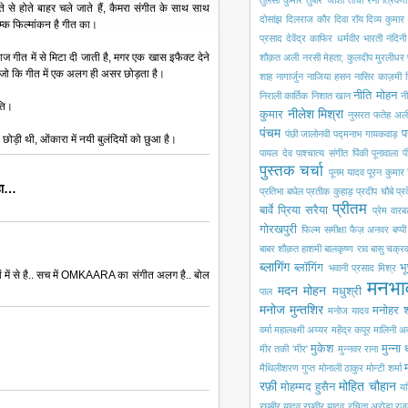
तुलसी कुमार
तुषार जोशी
तोची रैना
त्रिवेणी
 से होते बाहर चले जाते हैं, कैमरा संगीत के साथ साथ
दोसांझ
दिलराज कौर
दिवा रॉय
दिव्य कुमार
्क फिल्मांकन है गीत का।
प्रसाद
देवेंद्र काफिर
धर्मवीर भारती
नंदिन
गीत में से मिटा दी जाती है, मगर एक खास इफैक्ट देने
शौक़त अली
नरसी मेहता; कुलदीप मुरलीधर
, जो कि गीत में एक अलग ही असर छोड़ता है।
शाह
नागार्जुन
नाजिया हसन
नासिर काज़मी
नीति मोहन
निराली कार्तिक
निशात खान
नी
ृति।
नीलेश मिश्रा
कुमार
नुसरत फतेह अली
पंचम
प
पंछी जालोनवी
पद्मनाभ गायकवाड़
छोड़ी थी, ओंकारा में नयी बुलंदियों को छुआ है।
पायल देव
पाश्चात्य संगीत
पिंकी पूनावाला
प
पुस्तक चर्चा
पूनम यादव
पूरन कुमार 
हा…
प्रतिभा बघेल
प्रतीक कुहाड़
प्रदीप चौबे
प्
प्रीतम
बार्वे
प्रिया सरैया
प्रेम वारबर
गोरखपुरी
फिल्म समीक्षा
फैज़ अनवर
बप्प
बाबर शौक़त हाशमी
बालकृष्ण राव
बासु चक्रवर
ब्लागिंग
ब्लॉगिंग
भू
भवानी प्रसाद मिश्र
नों में से है.. सच में OMKAARA का संगीत अलग है.. बोल
मनभा
मदन मोहन
मधुश्री
पाल
मनोज मुन्तशिर
मनोहर श
मनोज यादव
वर्मा
महालक्ष्मी अय्यर
महेंद्र कपूर
मालिनी अ
मुकेश
मुन्ना
मीर तकी 'मीर'
मुन्नवर राना
मैथिलीशरण गुप्त
मोनाली ठाकुर
मोन्टी शर्मा
रफ़ी
मोहित चौहान
मोहम्मद हुसैन
यश
रघुबीर यादव
रघुवीर यादव
रचिता अरोड़ा
रज