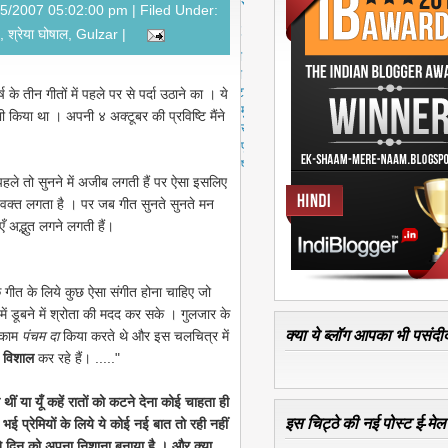
स्ट
25/2007 05:02:00 pm |
Filed Under:
पु
,
श्रेया घोषाल
,
Gulzar
|
रा
नी
पो
स्ट
े तीन गीतों में पहले पर से पर्दा उठाने का । ये
मु
भी
किया था । अपनी
४ अक्टूबर की प्रविष्टि
मैंने
ख्य
पृ
ष्ठ
हले तो सुनने में अजीब लगती हैं पर ऐसा इसलिए
 वक्त लगता है । पर जब गीत सुनते सुनते मन
ँ अद्भुत लगने लगती हैं।
गीत के लिये कुछ ऐसा संगीत होना चाहिए जो
ें डूबने में श्रोता की मदद कर सके । गुलजार के
क्या ये ब्लॉग आपका भी पसंदीद
े काम
पंचम दा
किया करते थे और इस चलचित्र में
म
विशाल
कर रहे हैं। ....."
थीं या यूँ कहें रातों को कटने देना कोई चाहता ही
इस चिट्ठे की नई पोस्ट ई-मेल क
भई प्रेमियों के लिये ये कोई नई बात तो रही नहीं
ने दिन को अपना निशाना बनाया है । और क्या