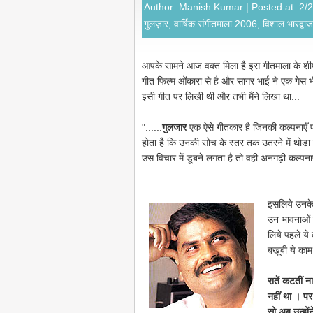
Author:
Manish Kumar
| Posted at: 2/
गुलज़ार
,
वार्षिक संगीतमाला 2006
,
विशाल भारद्वाज
आपके सामने आज वक्त मिला है इस गीतमाला के शीर्ष क
गीत फिल्म ओंकारा से है और सागर भाई ने
एक गेस 
इसी गीत पर लिखी थी और तभी मैंने लिखा था...
"......
गुलजार
एक ऐसे गीतकार है जिनकी कल्पनाएँ प
होता है कि उनकी सोच के स्तर तक उतरने में थोड़ा
उस विचार में डूबने लगता है तो वही अनगढ़ी कल्पनाए
इसलिये उनके 
उन भावनाओं म
लिये पहले य
बखूबी ये का
रातें
कटतीं ना 
नहीं था । पर 
सो अब उन्हों