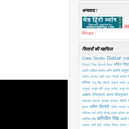
धन्यवाद !
हि
Blogs
सितारों की महफिल
Gulzar
Coke Studio
Ind
अंकित तिवा
Phish
The Shruti Box
अजय अतुल
ज़ाहरी
अखिल सचदेव
अग्नि
नफ़ीस
अदनान सामी
अदम गोंडवी
अदिति सि
मलिक
अनु सिंह चौधरी
अनुपम अमोद
अ
अनुवाद
अनुषा मणि
अनूप जलोटा
अनूप श
अब्बास टॉयरवाला
अभय जोधपुरकर
अमल 
उपाध्याय
अमज़द इस्लाम अमज़द
अमित त्रिवेदी
कुमार
अमित प्रधान
अ
अमिताभ वर्मा
अमीर मीनाई
अमृता प्रीतम
अय
अरिजीत सिंह
अर्को प
अरिजित सिंह
अब्बास
अली सेठी
अशोक मिश्रा
असग़र ग