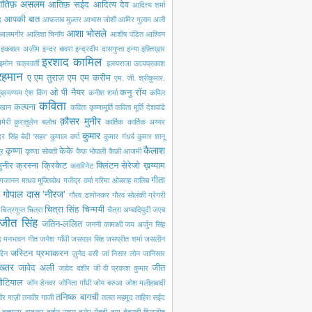
तिफ़ असलम
आतिफ़ सईद
आदित्य देव
आदित्य शर्मा
आपकी बात
द
आफ़ताब मुज़्तर
आभास जोशी
आमिर गुलाम अली
आशा भोसले
आलमगीर
आलिशा चिनॉय
आशीष पंडित
आश्विन
इकबाल अज़ीम
इन्दर बावरा
इन्द्रदीप दासगुप्ता
इन्या
इफ़्तिख़ार
इरशाद कामिल
इमोन चक्रवर्ती
इलयराजा
उदयप्रकाश
रहमान
ए एम तुराज़
एम एम करीम
एम. जी. श्रीकुमार.
ओ पी नैयर
कनु रॉय
ब्रमण्यम
ऐश किंग
कनीश शर्मा
कपिल
कविता
कल्पना
खान
कविता कृष्णामूर्ति
कविता मूर्ति देशपांडे
क़ौसर मुनीर
मेरी
क़ुरातुलेन बलोच
कार्तिक
कार्तिक अय्यर
कुमार
ंदर सिंह बेदी 'सहर'
कुणाल वर्मा
कुमार गंधर्व
कुमार शानू
कैलाश
कृष्णा
केके
ूर
कृष्णा सोबती
कैफ़ भोपाली
कैफ़ी आजमी
ुनीर
क्रस्ना
क्रिकेट
क्लिंटन सेरेजो
ख़य्याम
क्लारिनेट
गीता
गजानन माधव मुक्तिबोध
गजेंद्र वर्मा
गरिमा ओबराह
ग़ालिब
गोपाल दास 'नीरज'
गौरव डागोनकर
गौरव सोलंकी
ग्रेगरी
चित्रा सिंह
चिन्मयी
चित्रगुप्त
चित्रा
चैत्रा अम्बादिपुदी
जएब
जीत सिंह
जतिन-ललित
जननी कामाक्षी
जय अर्जुन सिंह
द मनभावन गीत
जयेश गाँधी
जसपाल सिंह
जसप्रीत शर्मा
जसलीन
जस्टिन प्रभाकरन
दिन
ज़ुनैद वसी
जां निसार लोन
जानिसार
ख्तर
जावेद अली
जीत
जावेद बशीर
जी वी प्रकाश कुमार
नौटियाल
जॉन डेनवर
जोनिता गाँधी
जोय बरुआ
जोश मलीहाबादी
तनिष्क बागची
ीर गाज़ी
तनवीर गाजी
तलत महमूद
ताहिरा सईद