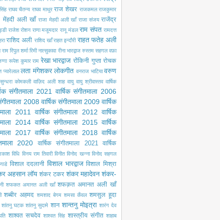
राज शेखर
सिंह
राघव चैतन्य
राघव माथुर
राजकमल
राजकुमार
 मेंहदी अली खाँ
राजेंद्र
राजा मेहदी अली खाँ
राजा संजय
राम संपत
ड्डी
राजेश रोशन
राणा मजूमदार
रानू मंडल
रामदत्त
राहत फतेह अली
राशिद अली
ेहरा
राशिद खाँ
राहत इन्दौरी
ल राम
रिपुल शर्मा
रिमी नात्सुकावा
रीना भारद्वाज
रुस्तम सहगल वफ़ा
रेखा भारद्वाज
रोंकिनी गुप्ता
रोचक
ग्गा
रूपेश कुमार राम
लता मंगेशकर
लोकगीत
वरुण
ंत प्यारेलाल
वनराज भाटिया
सुन्धरा कोमकली
वाज़िद अली शाह
वायु
वायु श्रीवास्तव
वार्षिक
्षिक संगीतमाला 2021
वार्षिक संगीतमाला 2006
 संगीतमाला 2008
वार्षिक संगीतमाला 2009
वार्षिक
ीतमाला 2011
वार्षिक संगीतमाला 2012
वार्षिक
ीतमाला 2014
वार्षिक संगीतमाला 2015
वार्षिक
ीतमाला 2017
वार्षिक संगीतमाला 2018
वार्षिक
गीतमाला 2020
वार्षिक संगीतमाला 2021
वार्षिक
्रकाश
विधि
विनय राम तिवारी
विनीत
विनोद खन्ना
विनोद सहगल
विशाल भारद्वाज
विशाल ददलानी
विशाल मिश्रा
णाडे
कर अहसान लॉय
शंकर महादेवन
शंकर-
शंकर टकर
शफक़त अमानत अली खाँ
नी
शफकत अमानत अली खाँ
शब्बीर अहमद
शमसुल हूदा
ी
शमशाद बेगम
शमसा कँवल
शान्तनु मोइत्रा
शान
शांतनु घटक
शांतनु सुदामे
शारंग देव
शाश्वत सचदेव
शास्त्रीय संगीत
पति
शाश्वत सिंह
शाहाब