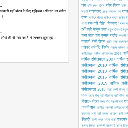
ा…
जैन
रश्मि विराग
रवींद्रनाथ टैगोर
रश्मि 
नकारी यहाँ बाँटने के लिए शुक्रिया ! ओंकारा का संगीत
राजशेखर
राजा
रिज़वी
राजा नारायण देव
ै ।
कृष्ण
राजेंद्र मेहता
राजेंद्र यादव
राजेश रे
रामधारी सिंह ' दिनकर '
जोशी
राम्या ब
खाँ
राही मासूम रज़ा
राहुल देशपांडे
राहु
ा…
रूना लैला
रूप कुमार राठौड़
रूपाली ज
 लोगों की भी पसंद का है, ये जानकर खुशी हुई ।
कोहली
रोमी
रोशन
रोहित शर्मा
लक्ष्मीका
ग्रोवर
वर्षगाँठ विशेष
वसीम बरेलवी
व
वार
संगीतमाला
वार्षिक संगीतमाला 2015
वार्षिक संगीतमाला 2007
वार्षिक
संगीतमाला 2010
वार्षिक संग
संगीतमाला 2013
वार्षिक संग
संगीतमाला 2016
वार्षिक संग
संगीतमाला 2019
वार्षिक सं
संगीतमााला 2018
वाली असी
विजय प
विपिन पटवा
विभु पुरी
विलायत खाँ
विवेक रा
विशाल-शेखर
शं
वैभव मोदी
वैशाली म्हादे
जयकिशन
शकील आज़मी
शकील बदायुँ
शफ़क़त अली खाँ
शबाना आज़मी
शबी अल
'बिहारी'
शहरयार
शम्मी कपूर
शरीब तोशी
शारदा सिन्हा
शाल्मली खोलगडे
शाशा तिरु