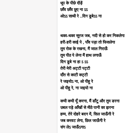
धूप के पीछे दौड़ें
छाँव छाँव छुए ना ऽऽ
ओऽऽ साथी रे ..दिन डूबेऽऽ ना
थका-थका सूरज जब, नदी से हो कर निकलेगा
हरी-हरी काई पे , पाँव पड़ा तो फिसलेगा
तुम रोक के रखना, मैं जाल गिराऊँ
तुम पीठ पे लेना मैं हाथ लगाऊँ
दिन डूबे ना हा ऽ ऽऽ
तेरी मेरी अट्टी पट्टी
दाँत से काटी कट्टी
रे जइयोऽ ना, ओ पीहू रे
ओ पीहू रे, ना जइयो ना
कभी कभी यूँ करना, मैं डाँटू और तुम डरना
उबल पड़े आँखों से मीठे पानी का झरना
हम्म, तेरे दोहरे बदन में, सिल जाऊँगी रे
जब करवट लेगा, छिल जाऊँगी रे
संग लेऽ जाऊँऽगाऽ