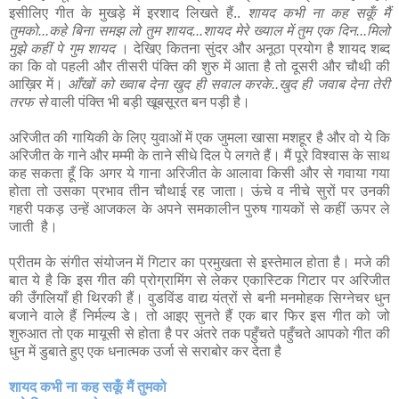
इसीलिए गीत के मुखड़े में इरशाद लिखते हैं..
शायद कभी ना कह सकूँ मैं
तुमको...कहे बिना समझ लो तुम शायद...शायद मेरे ख्याल में तुम एक दिन...मिलो
मुझे कहीं पे गुम शायद
। देखिए कितना सुंदर और अनूठा प्रयोग है शायद शब्द
का कि वो पहली और तीसरी पंक्ति की शुरु में आता है तो दूसरी और चौथी की
आख़िर में।
आँखों को ख्वाब देना खुद ही सवाल करके..खुद ही जवाब देना तेरी
तरफ से
वाली पंक्ति भी बड़ी खूबसूरत बन पड़ी है।
अरिजीत की गायिकी के लिए युवाओं में एक जुमला खासा मशहूर है और वो ये कि
अरिजीत के गाने और मम्मी के ताने सीधे दिल पे लगते हैं। मैं पूरे विश्वास के साथ
कह सकता हूँ कि अगर ये गाना अरिजीत के आलावा किसी और से गवाया गया
होता तो उसका प्रभाव तीन चौथाई रह जाता। ऊंचे व नीचे सुरों पर उनकी
गहरी पकड़ उन्हें आजकल के अपने समकालीन पुरुष गायकों से कहीं ऊपर ले
जाती है।
प्रीतम के संगीत संयोजन में गिटार का प्रमुखता से इस्तेमाल होता है। मजे की
बात ये है कि इस गीत की प्रोग्रामिंग से लेकर एकास्टिक गिटार पर अरिजीत
की उँगलियाँ ही थिरकी हैं। वुडविंड वाद्य यंत्रों से बनी मनमोहक सिग्नेचर धुन
बजाने वाले हैं निर्मल्य डे। तो आइए सुनते हैं एक बार फिर इस गीत को जो
शुरुआत तो एक मायूसी से होता है पर अंतरे तक पहुँचते पहुँचते आपको गीत की
धुन में डुबाते हुए एक धनात्मक उर्जा से सराबोर कर देता है
शायद कभी ना कह सकूँ मैं तुमको