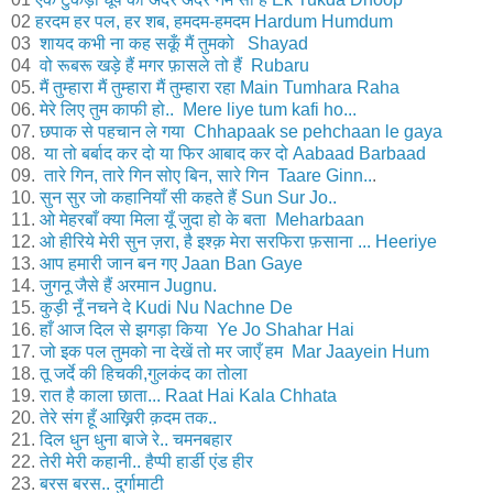
02
हरदम हर पल, हर शब, हमदम-हमदम Hardum Humdum
03
शायद कभी ना कह सकूँ मैं तुमको Shayad
04
वो रूबरू खड़े हैं मगर फ़ासले तो हैं Rubaru
05.
मैं तुम्हारा मैं तुम्हारा मैं तुम्हारा रहा Main Tumhara Raha
06.
मेरे लिए तुम काफी हो.. Mere liye tum kafi ho...
07.
छपाक से पहचान ले गया Chhapaak se pehchaan le gaya
08.
या तो बर्बाद कर दो या फिर आबाद कर दो Aabaad Barbaad
09.
तारे गिन, तारे गिन सोए बिन, सारे गिन Taare Ginn..
.
10.
सुन सुर जो कहानियाँ सी कहते हैं Sun Sur Jo..
11.
ओ मेहरबाँ क्या मिला यूँ जुदा हो के बता Meharbaan
12.
ओ हीरिये मेरी सुन ज़रा, है इश्क़ मेरा सरफिरा फ़साना ... Heeriye
13.
आप हमारी जान बन गए Jaan Ban Gaye
14.
जुगनू जैसे हैं अरमान Jugnu.
15.
कुड़ी नूँ नचने दे Kudi Nu Nachne De
16.
हाँ आज दिल से झगड़ा किया Ye Jo Shahar Hai
17.
जो इक पल तुमको ना देखें तो मर जाएँ हम Mar Jaayein Hum
18.
तू जर्दे की हिचकी,गुलकंद का तोला
19.
रात है काला छाता... Raat Hai Kala Chhata
20.
तेरे संग हूँ आख़़िरी क़दम तक..
21.
दिल धुन धुना बाजे रे.. चमनबहार
22.
तेरी मेरी कहानी.. हैप्पी हार्डी एंड हीर
23.
बरस बरस.. दुर्गामाटी