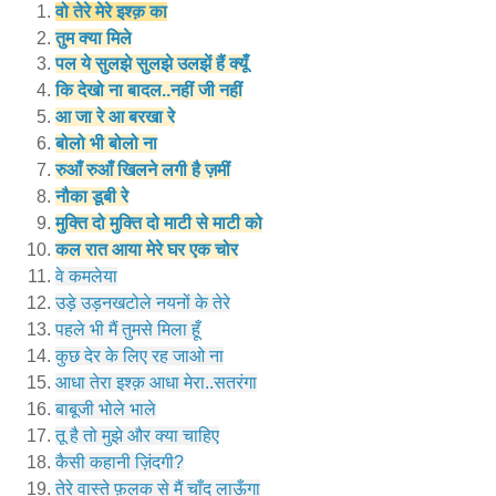
वो तेरे मेरे इश्क़ का
तुम क्या मिले
पल ये सुलझे सुलझे उलझें हैं क्यूँ
कि देखो ना बादल..नहीं जी नहीं
आ जा रे आ बरखा रे
बोलो भी बोलो ना
रुआँ रुआँ खिलने लगी है ज़मीं
नौका डूबी रे
मुक्ति दो मुक्ति दो माटी से माटी को
कल रात आया मेरे घर एक चोर
वे कमलेया
उड़े उड़नखटोले नयनों के तेरे
पहले भी मैं तुमसे मिला हूँ
कुछ देर के लिए रह जाओ ना
आधा तेरा इश्क़ आधा मेरा..सतरंगा
बाबूजी भोले भाले
तू है तो मुझे और क्या चाहिए
कैसी कहानी ज़िंदगी?
तेरे वास्ते फ़लक से मैं चाँद लाऊँगा