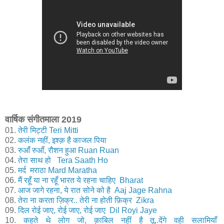
वार्षिक संगीतमाला 2019
01.
तेरी मिट्टी Teri Mitti
02.
कलंक नहीं, इश्क़ है काजल पिया
03.
रुआँ रुआँ, रौशन हुआ Ruan Ruan
04.
तेरा साथ हो Tera Saath Ho
05.
मर्द मराठा Mard Maratha
06.
मैं रहूँ या ना रहूँ भारत ये रहना चाहिए Bharat
07.
आज जागे रहना, ये रात सोने को है Aaj Jage Rahna
08.
तेरा ना करता ज़िक्र.. तेरी ना होती फ़िक्र Zikra
09.
दिल रोई जाए, रोई जाए, रोई जाए Dil Royi Jaye
10.
कहते थे लोग जो, क़ाबिल नहीं है तू..देंगे वही सलामियाँ